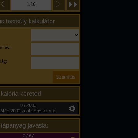
1/10
is testsúly kalkulátor
si év:
ág:
 kalória kereted
0 / 2000
Még 2000 kcal-t ehetsz ma.
 tápanyag javaslat
0
/
67