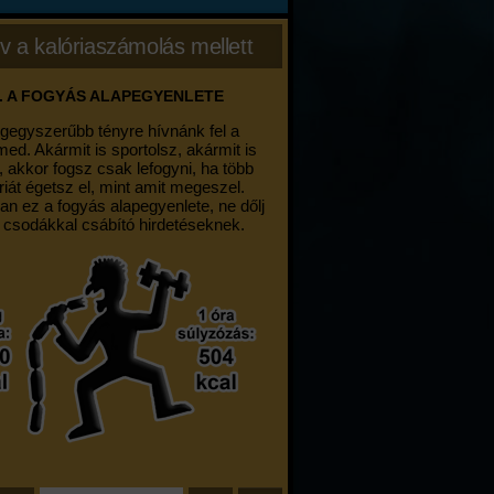
v a kalóriaszámolás mellett
. A FOGYÁS ALAPEGYENLETE
egegyszerűbb tényre hívnánk fel a
med. Akármit is sportolsz, akármit is
, akkor fogsz csak lefogyni, ha több
riát égetsz el, mint amit megeszel.
an ez a fogyás alapegyenlete, ne dőlj
 csodákkal csábító hirdetéseknek.