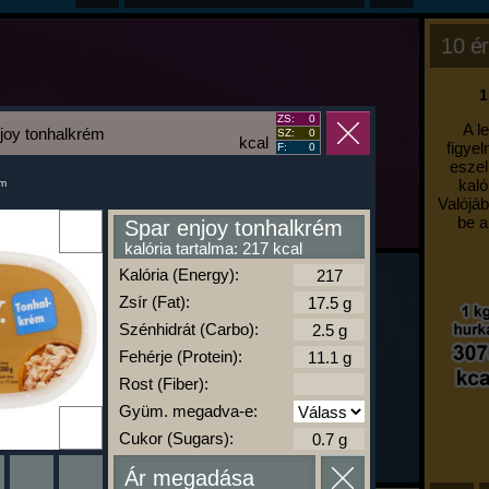
10 ér
1
ZS:
0
A l
joy tonhalkrém
SZ:
0
kcal
figyel
F:
0
eszel
kaló
um
Valójáb
be a
Spar enjoy tonhalkrém
kalória tartalma: 217 kcal
Kalória (Energy):
Zsír (Fat):
Szénhidrát (Carbo):
Fehérje (Protein):
Rost (Fiber):
Gyüm. megadva-e:
Cukor (Sugars):
Ár megadása