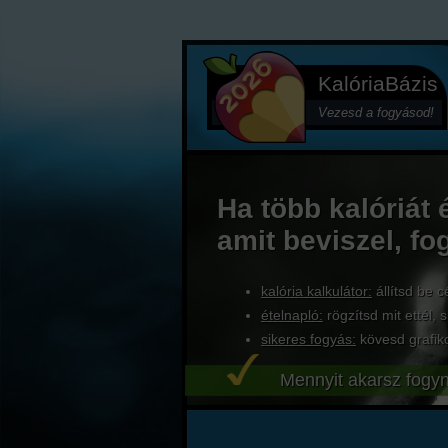
KalóriaBázis
Vezesd a fogyásod!
Ha több kalóriát 
amit beviszel, fo
kalória kalkulátor:
állítsd be c
ételnapló:
rögzítsd mit ettél, s
sikeres fogyás:
kövesd grafik
Mennyit akarsz fogyn