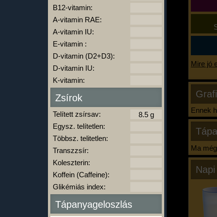
B12-vitamin:
A-vitamin RAE:
S
A-vitamin IU:
E-vitamin :
D-vitamin (D2+D3):
Mire jó 
D-vitamin IU:
K-vitamin:
Graf
Zsírok
Ennek ha
Telített zsírsav:
Egysz. telítetlen:
Tápa
Többsz. telitetlen:
Ma még 
Transzzsír:
Koleszterin:
Napi
Koffein (Caffeine):
Glikémiás index:
Tápanyageloszlás