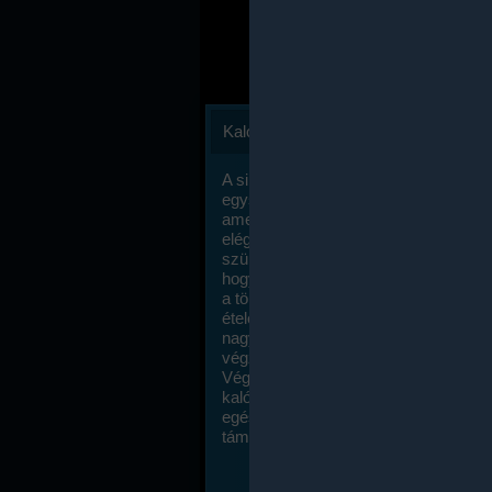
Kalóriaszámlálás
A sikeres fogyás titka valójában igen
egyszerű: égess több energiát, mint
amennyit beviszel. Természetesen e
elég nagy fegyelemre és akaraterőre
szükség, de meglepődve fogod tapasz
hogy a kalóriaszámolás mennyire ru
a többi diétához képest. Itt nincsenek ti
ételek és a megengedett kalóriabevite
nagymértékben növelheted ha testmo
végzel.
Végül, de nem utolsó sorban, a
kalóriaszámolás módszerét a legtöbb
egészségügyi szakorvos ajánlja és
támogatja.
To