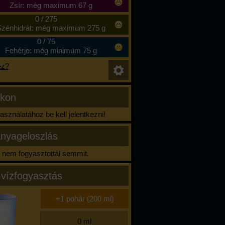
Zsír: még maximum 67 g
0
/
275
zénhidrát: még maximum 275 g
0
/
75
Fehérje: még minimum 75 g
ez?
ikon
sználatához be kell jelentkezni!
nyageloszlás
nem fogyasztottál semmit.
 vízfogyasztás