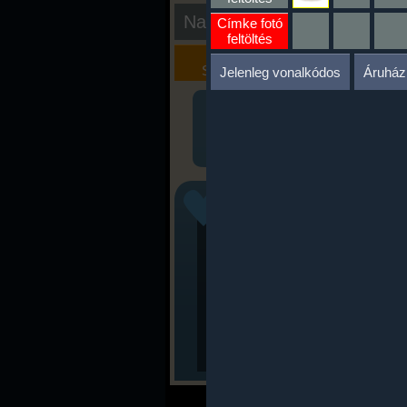
Nap kiértékelése
Címke fotó
feltöltés
Kalória
Szöveges
Szimulátor
Értékelés
Jelenleg vonalkódos
Áruház