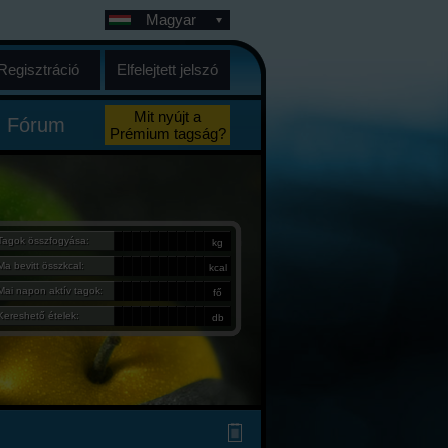
Magyar
Regisztráció
Elfelejtett jelszó
Mit nyújt a
Fórum
Prémium tagság?
Tagok összfogyása:
kg
Ma bevitt összkcal:
kcal
Mai napon aktív tagok:
fő
Kereshető ételek:
db