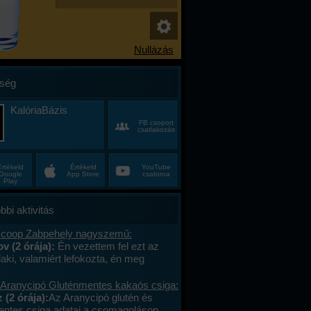
ség
KalóriaBázis
FB csoport
csatlakozás
Értékeld
Értékeld
YouTube
Google
App Store
csatorna
Play
bbi aktivitás
 coop Zabpehely nagyszemű:
v (2 órája):
Én vezettem fel ezt az
alaki, valamiért lefokozta, én meg
t rányomtam véletlenül a lefokozás
 xD Pedig eskü, hogy minden
 Aranycipó Gluténmentes kakaós csiga:
go6 a csomagolásról írtam ki, pontosan.
 (2 órája):
Az Aranycipó glutén és
oop nagyemű zabpehelyért. Jó ügynök
entes csiga adatai a csomagoláson