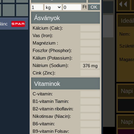
Ft
OK
Ásványok
Ideál
Ha ma már nem eszel/sportolsz többet,
lánc
kattints a kiértékelésre!
Kálcium (Calc):
A Kalória Szimulátor Prémium funkció.
Nem:
Vas (Iron):
Magnézium :
Születé
Foszfor (Phosphor):
-
Kálium (Potassium):
Magass
Nátrium (Sodium):
Cink (Zinc):
kalóriabázis.hu
Vitaminok
Napi
C-vitamin:
B1-vitamin Tiamin:
B2-vitamin riboflavin:
Nikotinsav (Niacin):
Napi
B6-vitamin:
B9-vitamin Folsav: