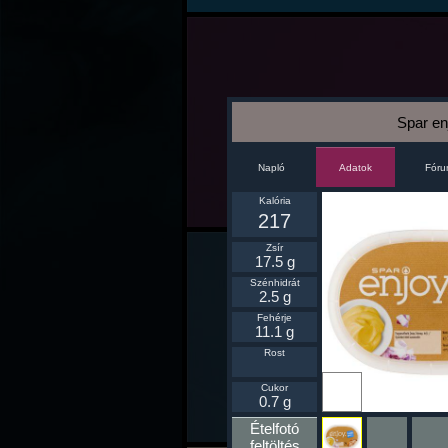
Spar en
Napló
Fór
Adatok
Kalória
217
Zsír
17.5 g
Szénhidrát
2.5 g
Fehérje
11.1 g
Rost
Ikonnak
Cukor
beállít
0.7 g
Ételfotó
feltöltés