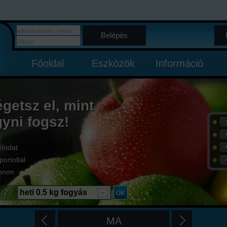
Belépés
Főoldal
Eszközök
Információ
égetsz el, mint
gyni fogsz!
élodat
portoltál
onon
i?
heti 0.5 kg fogyás
MA