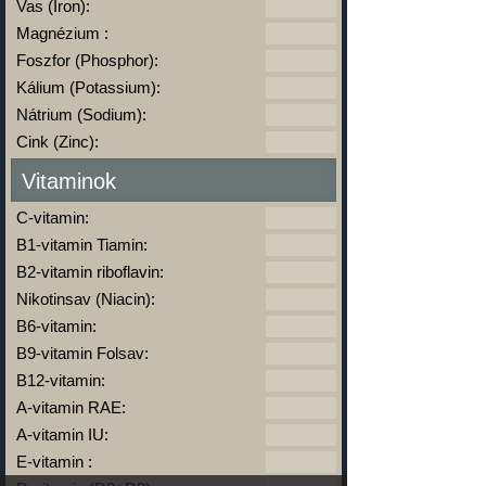
Vas (Iron):
Magnézium :
Foszfor (Phosphor):
Kálium (Potassium):
Nátrium (Sodium):
Cink (Zinc):
Vitaminok
C-vitamin:
B1-vitamin Tiamin:
B2-vitamin riboflavin:
Nikotinsav (Niacin):
B6-vitamin:
B9-vitamin Folsav:
B12-vitamin:
A-vitamin RAE:
A-vitamin IU:
E-vitamin :