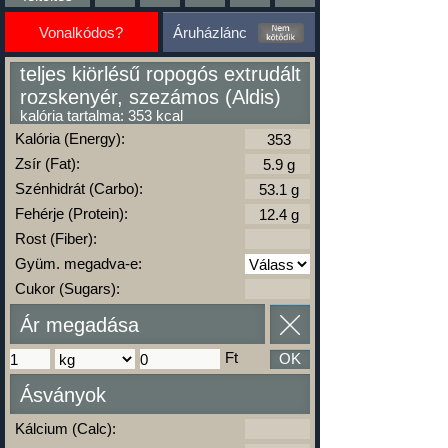
Vonalkódos?
Áruházlánc
teljes kiörlésű ropogós extrudált
rozskenyér, szezámos (Aldis)
kalória tartalma: 353 kcal
Kalória (Energy):
Zsír (Fat):
Szénhidrát (Carbo):
Fehérje (Protein):
Rost (Fiber):
Gyüm. megadva-e:
Cukor (Sugars):
Ár megadása
Ft
OK
Ásványok
Kálcium (Calc):