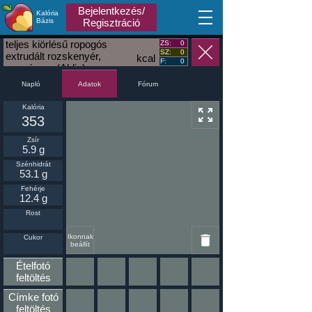
Bejelentkezés/
Kalória
MA
Bázis
Regisztráció
teljes kiörlésű ropogós
ZS:
0
SZ:
0
extrudált rozskenyér,
kcal
F:
0
szezámos (Aldis)
Napló
Fórum
Adatok
Kalória
353
Zsír
5.9 g
Szénhidrát
53.1 g
Fehérje
12.4 g
Rost
Ikonnak
Cukor
beállít
Ételfotó
feltöltés
Címke fotó
feltöltés