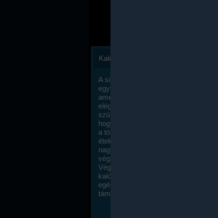
Kalóriaszámlálás
A sikeres fogyás titka valójában igen
egyszerű: égess több energiát, mint
amennyit beviszel. Természetesen e
elég nagy fegyelemre és akaraterőre
szükség, de meglepődve fogod tapasz
hogy a kalóriaszámolás mennyire ru
a többi diétához képest. Itt nincsenek ti
ételek és a megengedett kalóriabevite
nagymértékben növelheted ha testmo
végzel.
Végül, de nem utolsó sorban, a
kalóriaszámolás módszerét a legtöbb
egészségügyi szakorvos ajánlja és
támogatja.
To