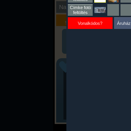
Nap kiértékelése
Címke fotó
feltöltés
Kalória
Szöveges
Szimulátor
Értékelés
Vonalkódos?
Áruház