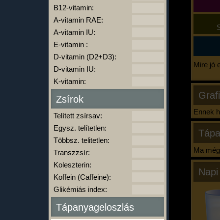
B12-vitamin:
A-vitamin RAE:
S
A-vitamin IU:
E-vitamin :
D-vitamin (D2+D3):
Mire jó 
D-vitamin IU:
K-vitamin:
Graf
Zsírok
Ennek ha
Telített zsírsav:
Egysz. telítetlen:
Tápa
Többsz. telitetlen:
Ma még 
Transzzsír:
Koleszterin:
Napi
Koffein (Caffeine):
Glikémiás index:
Tápanyageloszlás