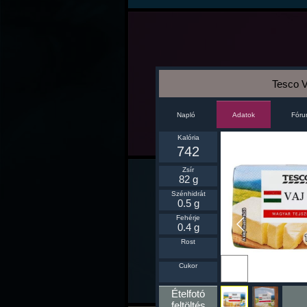
Tesco 
Napló
Fór
Adatok
Kalória
742
Zsír
82 g
Szénhidrát
0.5 g
Fehérje
0.4 g
Rost
Ikonnak
Cukor
beállít
Ételfotó
feltöltés