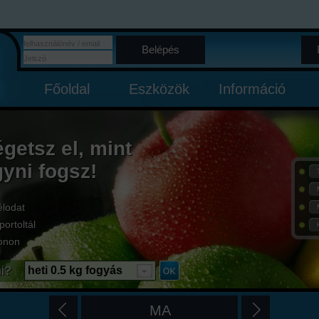
Belépés
Főoldal
Eszközök
Információ
égetsz el, mint
gyni fogsz!
élodat
portoltál
onon
i?
heti 0.5 kg fogyás
MA