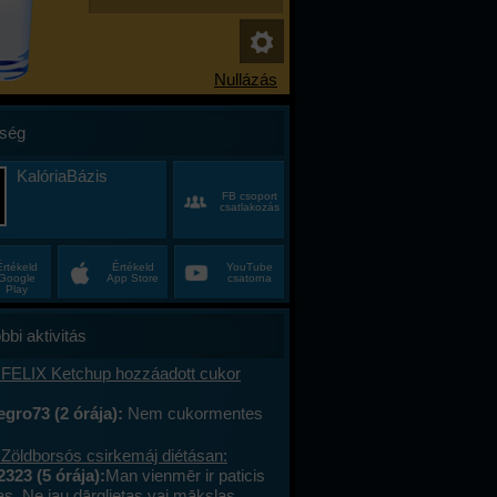
ség
KalóriaBázis
FB csoport
csatlakozás
Értékeld
Értékeld
YouTube
Google
App Store
csatorna
Play
bbi aktivitás
 FELIX Ketchup hozzáadott cukor
gro73 (2 órája):
Nem cukormentes
0%-al kevesebb cukor
 Zöldborsós csirkemáj diétásan:
2323 (5 órája):
Man vienmēr ir paticis
tas. Ne jau dārglietas vai mākslas