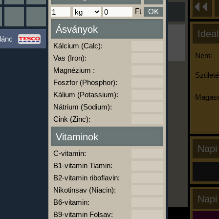
Ft
OK
Ásványok
Ideál
Ha ma már nem eszel/sportolsz többet,
lánc
kattints a kiértékelésre!
Kálcium (Calc):
A Kalória Szimulátor Prémium funkció.
Nem:
Vas (Iron):
Magnézium :
Születé
Foszfor (Phosphor):
-
Kálium (Potassium):
Magass
Nátrium (Sodium):
Cink (Zinc):
kalóriabázis.hu
Vitaminok
Napi
C-vitamin:
B1-vitamin Tiamin:
B2-vitamin riboflavin:
Nikotinsav (Niacin):
Napi
B6-vitamin:
B9-vitamin Folsav: