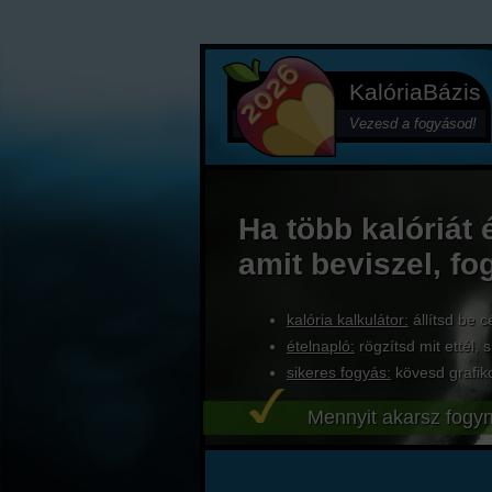
KalóriaBázis
Vezesd a fogyásod!
Ha több kalóriát 
amit beviszel, fo
kalória kalkulátor:
állítsd be c
ételnapló:
rögzítsd mit ettél, s
sikeres fogyás:
kövesd grafik
Mennyit akarsz fogyn