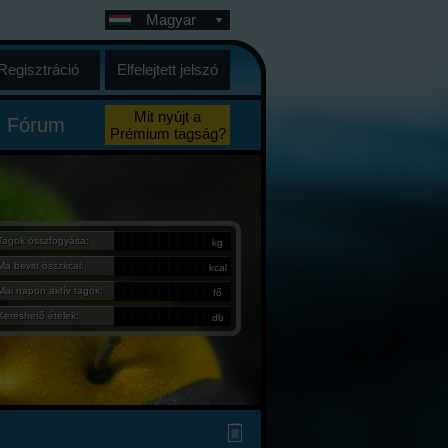
Magyar
Regisztráció
Elfelejtett jelszó
Mit nyújt a
Fórum
Prémium tagság?
Tagok összfogyása:
kg
Ma bevitt összkcal:
kcal
Mai napon aktív tagok:
fő
Kereshető ételek:
db