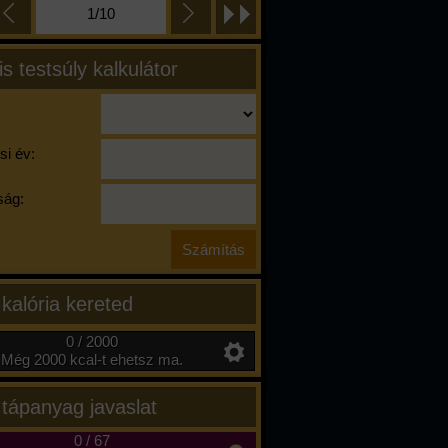
1/10
is testsúly kalkulátor
si év:
ág:
 kalória kereted
0 / 2000
Még 2000 kcal-t ehetsz ma.
 tápanyag javaslat
0
/
67