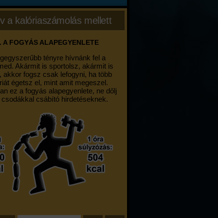
v a kalóriaszámolás mellett
. A FOGYÁS ALAPEGYENLETE
egegyszerűbb tényre hívnánk fel a
med. Akármit is sportolsz, akármit is
, akkor fogsz csak lefogyni, ha több
riát égetsz el, mint amit megeszel.
an ez a fogyás alapegyenlete, ne dőlj
 csodákkal csábító hirdetéseknek.