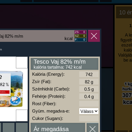
10 ér
1
ZS:
0
A l
Vaj 82% m/m
SZ:
0
kcal
figyel
F:
0
eszel
kaló
um
Valójáb
be a
Tesco Vaj 82% m/m
kalória tartalma: 742 kcal
Kalória (Energy):
Zsír (Fat):
Szénhidrát (Carbo):
Fehérje (Protein):
Rost (Fiber):
Gyüm. megadva-e:
Cukor (Sugars):
Ár megadása