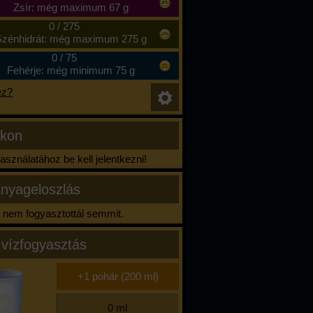
Zsír: még maximum 67 g
0
/
275
zénhidrát: még maximum 275 g
0
/
75
Fehérje: még minimum 75 g
ez?
ikon
sználatához be kell jelentkezni!
nyageloszlás
nem fogyasztottál semmit.
 vízfogyasztás