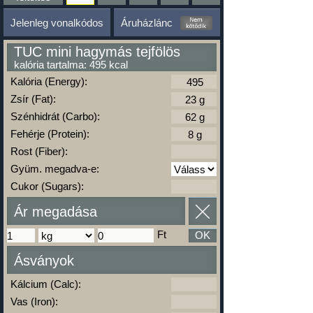
Jelenleg vonalkódos
Áruházlánc
TUC mini hagymás tejfölös
kalória tartalma: 495 kcal
Kalória (Energy):
Zsír (Fat):
Szénhidrát (Carbo):
Fehérje (Protein):
Rost (Fiber):
Gyüm. megadva-e:
Cukor (Sugars):
Ár megadása
Ft
OK
Ásványok
Kálcium (Calc):
Vas (Iron):