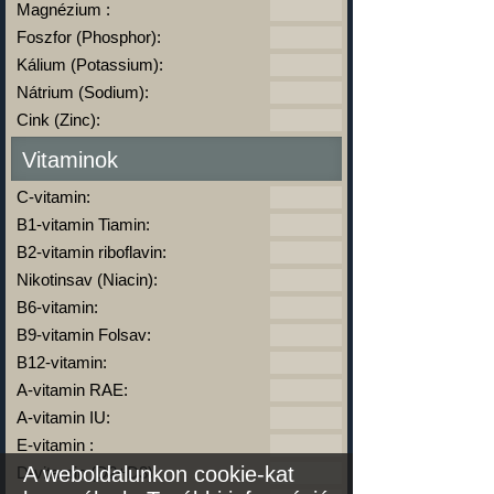
Magnézium :
Foszfor (Phosphor):
Kálium (Potassium):
Nátrium (Sodium):
Cink (Zinc):
Vitaminok
C-vitamin:
B1-vitamin Tiamin:
B2-vitamin riboflavin:
Nikotinsav (Niacin):
B6-vitamin:
B9-vitamin Folsav:
B12-vitamin:
A-vitamin RAE:
A-vitamin IU:
E-vitamin :
A weboldalunkon cookie-kat
D-vitamin (D2+D3):