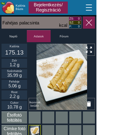
Bejelentkezés/
Kalória
MA
Bázis
Regisztráció
ZS:
0
Fahéjas palacsinta
SZ:
0
kcal
F:
0
Napló
Fórum
Adatok
Kalória
175.13
Zsír
1.2 g
Szénhidrát
35.99 g
Fehérje
5.06 g
Rost
2.2 g
Ikonnak
Cukor
beállít
10.78 g
Ételfotó
feltöltés
Címke fotó
feltöltés