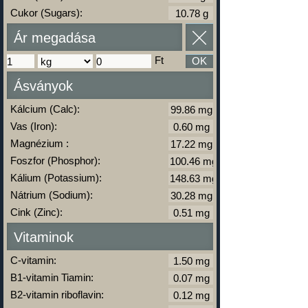
Cukor (Sugars):
Ár megadása
Ft
OK
Ásványok
Kálcium (Calc):
Vas (Iron):
Magnézium :
Foszfor (Phosphor):
Kálium (Potassium):
Nátrium (Sodium):
Cink (Zinc):
Vitaminok
C-vitamin:
B1-vitamin Tiamin:
B2-vitamin riboflavin: