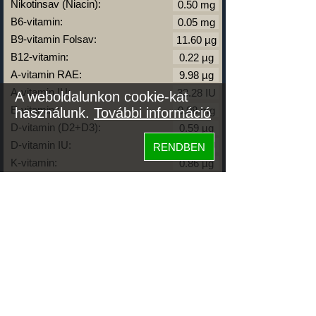
Nikotinsav (Niacin):
B6-vitamin:
B9-vitamin Folsav:
B12-vitamin:
A-vitamin RAE:
A-vitamin IU:
A weboldalunkon cookie-kat
E-vitamin :
használunk.
További információ
D-vitamin (D2+D3):
D-vitamin IU:
RENDBEN
K-vitamin:
Zsírok
Telített zsírsav:
Egysz. telítetlen:
Többsz. telitetlen:
Transzzsír:
Koleszterin:
Koffein (Caffeine):