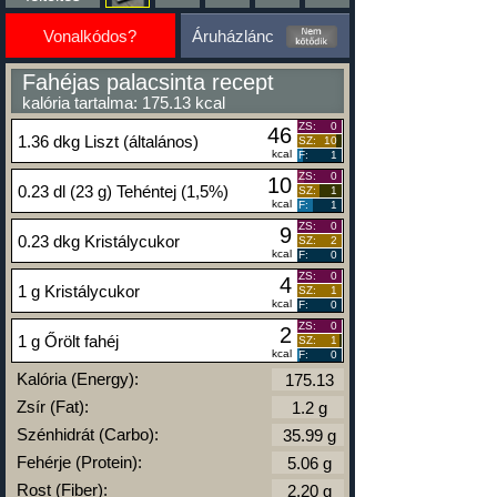
Vonalkódos?
Áruházlánc
Fahéjas palacsinta recept
kalória tartalma: 175.13 kcal
ZS:
0
46
1.36 dkg Liszt (általános)
SZ:
10
kcal
F:
1
ZS:
0
10
0.23 dl (23 g) Tehéntej (1,5%)
SZ:
1
kcal
F:
1
ZS:
0
9
0.23 dkg Kristálycukor
SZ:
2
kcal
F:
0
ZS:
0
4
1 g Kristálycukor
SZ:
1
kcal
F:
0
ZS:
0
2
1 g Őrölt fahéj
SZ:
1
kcal
F:
0
Kalória (Energy):
Zsír (Fat):
Szénhidrát (Carbo):
Fehérje (Protein):
Rost (Fiber):