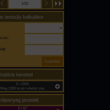
1/10
is testsúly kalkulátor
si év:
ág:
 kalória kereted
0 / 2000
Még 2000 kcal-t ehetsz ma.
 tápanyag javaslat
0
/
67