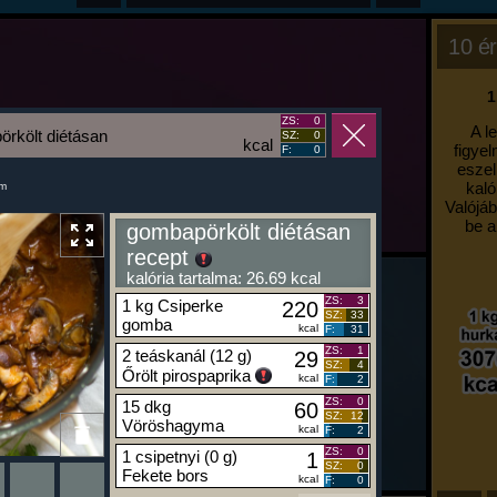
10 ér
1
ZS:
0
A l
rkölt diétásan
SZ:
0
kcal
figyel
F:
0
eszel
kaló
um
Valójáb
be a
gombapörkölt diétásan
recept
kalória tartalma: 26.69 kcal
ZS:
3
1 kg Csiperke
220
SZ:
33
gomba
kcal
F:
31
ZS:
1
2 teáskanál (12 g)
29
SZ:
4
Őrölt pirospaprika
kcal
F:
2
ZS:
0
15 dkg
60
SZ:
12
Vöröshagyma
kcal
F:
2
ZS:
0
1 csipetnyi (0 g)
1
SZ:
0
Fekete bors
kcal
F:
0