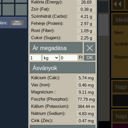
Kalória (Energy):
Zsír (Fat):
Szénhidrát (Carbo):
Ideál
Ha ma már nem eszel/sportolsz többet,
lánc
Fehérje (Protein):
kattints a kiértékelésre!
A Kalória Szimulátor Prémium funkció.
Rost (Fiber):
Nem:
Cukor (Sugars):
Születé
Ár megadása
-
Magass
Ft
OK
Ásványok
kalóriabázis.hu
Kálcium (Calc):
Vas (Iron):
Napi
Magnézium :
Foszfor (Phosphor):
Kálium (Potassium):
Nátrium (Sodium):
Napi
Cink (Zinc):