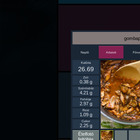
gombapö
Napló
Fór
Adatok
Kalória
26.69
Zsír
0.38 g
Szénhidrát
4.21 g
Fehérje
2.97 g
Rost
1.09 g
Ikonnak
Cukor
beállít
2.25 g
Ételfotó
feltöltés