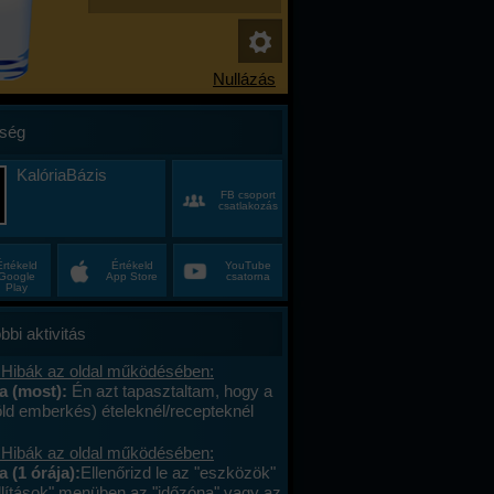
ség
KalóriaBázis
FB csoport
csatlakozás
Értékeld
Értékeld
YouTube
Google
App Store
csatorna
Play
bbi aktivitás
 Hibák az oldal működésében:
na (most):
Én azt tapasztaltam, hogy a
öld emberkés) ételeknél/recepteknél
aktív a vonalkód, ha nem ajánlottam
. Viszont (szerintem) nem kell/érdemes
 Hibák az oldal működésében:
elt közösbe ajánlani
a (1 órája):
Ellenőrizd le az "eszközök"
er,/huszadszor ami egyszer már fent
állítások" menüben az "időzóna" vagy az