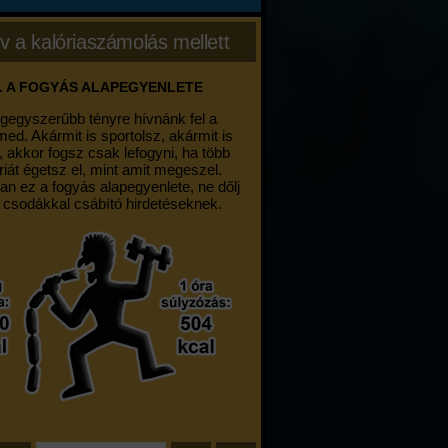
v a kalóriaszámolás mellett
. A FOGYÁS ALAPEGYENLETE
egegyszerűbb tényre hívnánk fel a
med. Akármit is sportolsz, akármit is
, akkor fogsz csak lefogyni, ha több
riát égetsz el, mint amit megeszel.
an ez a fogyás alapegyenlete, ne dőlj
 csodákkal csábító hirdetéseknek.