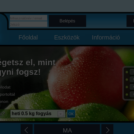
Belépés
Főoldal
Eszközök
Információ
égetsz el, mint
gyni fogsz!
élodat
portoltál
onon
i?
heti 0.5 kg fogyás
MA