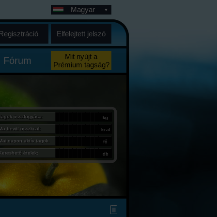
Magyar
Regisztráció
Elfelejtett jelszó
Mit nyújt a
Fórum
Prémium tagság?
Tagok összfogyása:
kg
Ma bevitt összkcal:
kcal
Mai napon aktív tagok:
fő
Kereshető ételek:
db