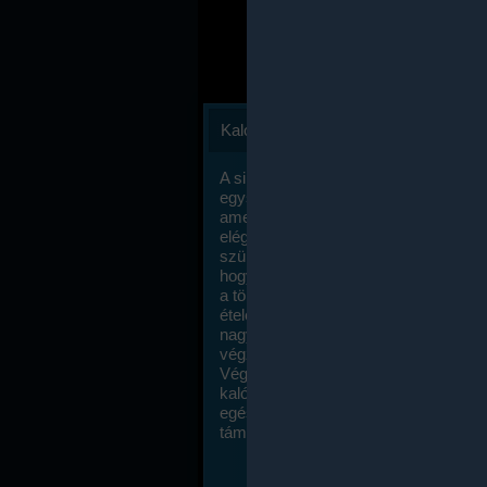
Kalóriaszámlálás
A sikeres fogyás titka valójában igen
egyszerű: égess több energiát, mint
amennyit beviszel. Természetesen e
elég nagy fegyelemre és akaraterőre
szükség, de meglepődve fogod tapasz
hogy a kalóriaszámolás mennyire ru
a többi diétához képest. Itt nincsenek ti
ételek és a megengedett kalóriabevite
nagymértékben növelheted ha testmo
végzel.
Végül, de nem utolsó sorban, a
kalóriaszámolás módszerét a legtöbb
egészségügyi szakorvos ajánlja és
támogatja.
To