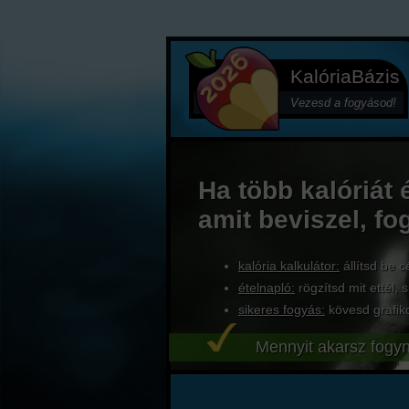
KalóriaBázis
Vezesd a fogyásod!
Ha több kalóriát 
amit beviszel, fo
kalória kalkulátor:
állítsd be c
ételnapló:
rögzítsd mit ettél, s
sikeres fogyás:
kövesd grafik
Mennyit akarsz fogyn