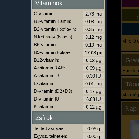
Vitaminok
C-vitamin:
S
B1-vitamin Tiamin:
B2-vitamin riboflavin:
Nikotinsav (Niacin):
Mire jó 
B6-vitamin:
B9-vitamin Folsav:
Graf
B12-vitamin:
A-vitamin RAE:
Ennek ha
A-vitamin IU:
E-vitamin :
Tápa
D-vitamin (D2+D3):
Ma még 
D-vitamin IU:
K-vitamin:
Napi
Zsírok
Telített zsírsav:
Egysz. telítetlen: