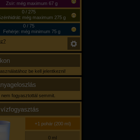
Zsír: még maximum 67 g
0
/
275
zénhidrát: még maximum 275 g
0
/
75
Fehérje: még minimum 75 g
ez?
ikon
sználatához be kell jelentkezni!
nyageloszlás
nem fogyasztottál semmit.
 vízfogyasztás