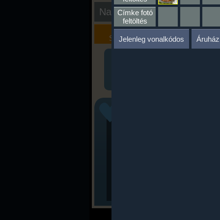
Nap kiértékelése
Címke fotó
feltöltés
Kalória
Szöveges
Szimulátor
Értékelés
Jelenleg vonalkódos
Áruház