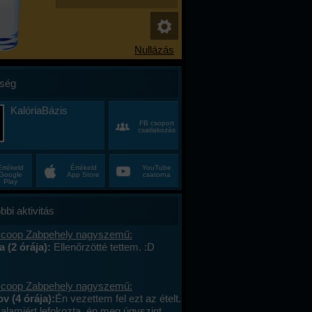
ség
KalóriaBázis
FB csoport
csatlakozás
Értékeld
Értékeld
YouTube
Google
App Store
csatorna
Play
bbi aktivitás
 coop Zabpehely nagyszemű:
a (2 órája):
Ellenőrzötté tettem. :D
 coop Zabpehely nagyszemű:
v (4 órája):
Én vezettem fel ezt az ételt.
valamiért lefokozta, én meg úgyszint