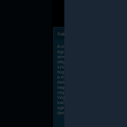
Kalóriaszámlálás
A sikeres fogyás titka valójában igen
egyszerű: égess több energiát, mint
amennyit beviszel. Természetesen e
elég nagy fegyelemre és akaraterőre
szükség, de meglepődve fogod tapasz
hogy a kalóriaszámolás mennyire ru
a többi diétához képest. Itt nincsenek ti
ételek és a megengedett kalóriabevite
nagymértékben növelheted ha testmo
végzel.
Végül, de nem utolsó sorban, a
kalóriaszámolás módszerét a legtöbb
egészségügyi szakorvos ajánlja és
támogatja.
To