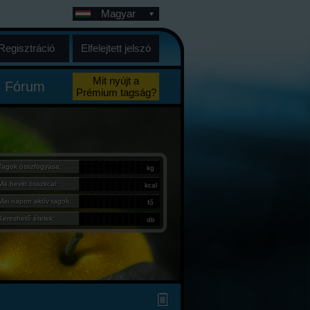
Magyar
Regisztráció
Elfelejtett jelszó
Mit nyújt a
Fórum
Prémium tagság?
Tagok összfogyása:
kg
Ma bevitt összkcal:
kcal
Mai napon aktív tagok:
fő
Kereshető ételek:
db