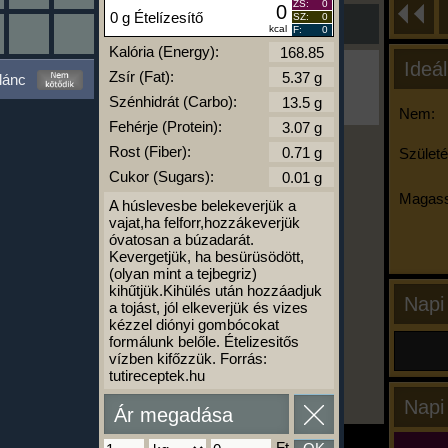
ZS:
0
0
0 g Ételízesítő
SZ:
0
kcal
F:
0
Kalória (Energy):
Ideál
Ha ma már nem eszel/sportolsz többet,
Zsír (Fat):
lánc
kattints a kiértékelésre!
Szénhidrát (Carbo):
A Kalória Szimulátor Prémium funkció.
Nem:
Fehérje (Protein):
Rost (Fiber):
Születé
Cukor (Sugars):
-
Magass
A húslevesbe belekeverjük a
vajat,ha felforr,hozzákeverjük
óvatosan a búzadarát.
kalóriabázis.hu
Kevergetjük, ha besürüsödött,
(olyan mint a tejbegriz)
kihűtjük.Kihülés után hozzáadjuk
Napi
a tojást, jól elkeverjük és vizes
kézzel diónyi gombócokat
formálunk belőle. Ételizesitős
vízben kifőzzük. Forrás:
tutireceptek.hu
Napi
Ár megadása
Ft