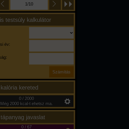
1/10
is testsúly kalkulátor
si év:
ág:
 kalória kereted
0 / 2000
Még 2000 kcal-t ehetsz ma.
 tápanyag javaslat
0
/
67