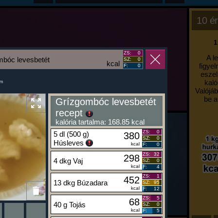
10 ér
1
ZS:
0
A l
bóc levesbetét
SZ:
0
kcal
figyel
F:
0
eszel
kaló
um
Valójáb
be a
Grízgombóc levesbetét
recept
kalória tartalma: 168.85 kcal
ZS:
0
5 dl (500 g)
380
SZ:
0
Húsleves
kcal
F:
0
ZS:
32
298
4 dkg Vaj
SZ:
0
kcal
F:
4
ZS:
1
452
13 dkg Búzadara
SZ:
95
kcal
F:
12
ZS:
5
68
40 g Tojás
SZ:
0
kcal
F:
5