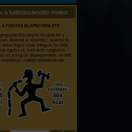
v a kalóriaszámolás mellett
. A FOGYÁS ALAPEGYENLETE
egegyszerűbb tényre hívnánk fel a
med. Akármit is sportolsz, akármit is
, akkor fogsz csak lefogyni, ha több
riát égetsz el, mint amit megeszel.
an ez a fogyás alapegyenlete, ne dőlj
 csodákkal csábító hirdetéseknek.