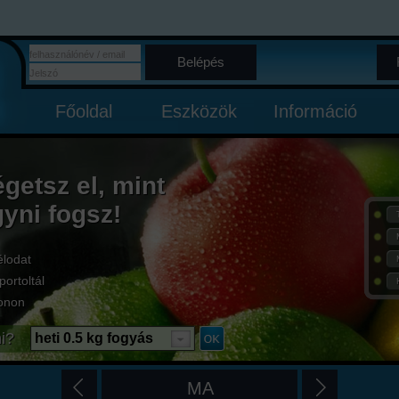
Belépés
Főoldal
Eszközök
Információ
égetsz el, mint
gyni fogsz!
élodat
portoltál
onon
i?
heti 0.5 kg fogyás
MA