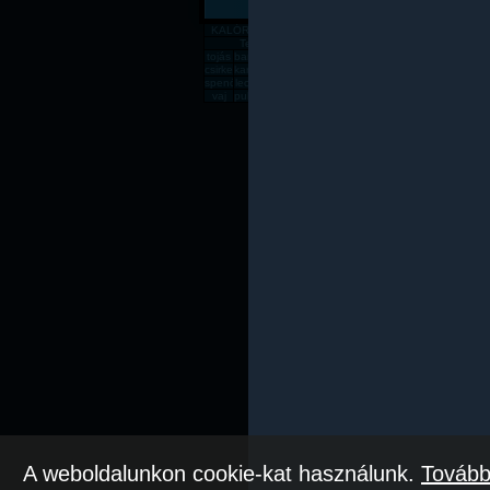
KALÓRIATÁBLÁZAT
Gabona, mag, örlemény
Pékáru, é
Tejtermék
Sajt
tojás
banán
csirkemell
rizs
alma
zabpehely
sör
dinnye
paradics
süt
csirkecomb
karfiol
sárgadinnye
gomba
kenyér
főtt rizs
csirkemáj
sárgarépa
húsleves
cukk
spenót
lecsó
rozskenyér
vodka
fagyi
lencse
sajt
rántott csirkeme
tészta
kuk
vaj
pulykamell
pogácsa
teljes kiőrlésû kenyér
fasírt
mák
sült csirkecomb
lazac
kókuszzsí
sav
Az oldal csak saját felelőssé
A weboldalunkon cookie-kat használunk.
Tovább