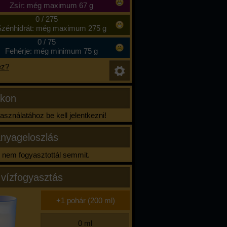
Zsír: még maximum 67 g
0
/
275
zénhidrát: még maximum 275 g
0
/
75
Fehérje: még minimum 75 g
ez?
ikon
sználatához be kell jelentkezni!
nyageloszlás
nem fogyasztottál semmit.
 vízfogyasztás