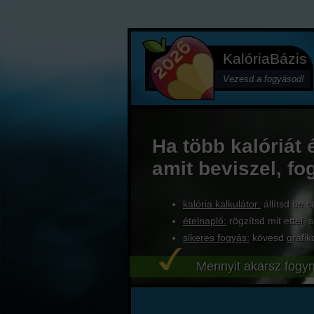
KalóriaBázis
Vezesd a fogyásod!
Ha több kalóriát 
amit beviszel, fo
kalória kalkulátor:
állítsd be c
ételnapló:
rögzítsd mit ettél, s
sikeres fogyás:
kövesd grafik
Mennyit akarsz fogyn