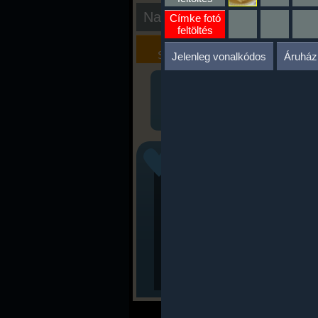
Nap kiértékelése
Címke fotó
feltöltés
Kalória
Szöveges
Szimulátor
Értékelés
Jelenleg vonalkódos
Áruház