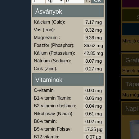
OK
Ásványok
S
Kálcium (Calc):
Vas (Iron):
Magnézium :
Mire jó 
Foszfor (Phosphor):
Kálium (Potassium):
Graf
Nátrium (Sodium):
Cink (Zinc):
Ennek ha
Vitaminok
Tápa
C-vitamin:
Ma még 
B1-vitamin Tiamin:
B2-vitamin riboflavin:
Napi
Nikotinsav (Niacin):
B6-vitamin:
B9-vitamin Folsav:
B12-vitamin: