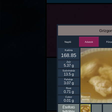
Grízgom
Napló
Fór
Adatok
Kalória
168.85
Zsír
5.37 g
Szénhidrát
13.5 g
Fehérje
3.07 g
Rost
0.71 g
Ikonnak
Cukor
beállít
0.01 g
Ételfotó
feltöltés