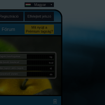
Magyar
Regisztráció
Elfelejtett jelszó
Mit nyújt a
Fórum
Prémium tagság?
Tagok összfogyása:
kg
Ma bevitt összkcal:
kcal
Mai napon aktív tagok:
fő
Kereshető ételek:
db