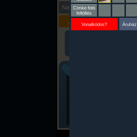
Nap kiértékelése
Címke fotó
feltöltés
Kalória
Szöveges
Szimulátor
Értékelés
Vonalkódos?
Áruház