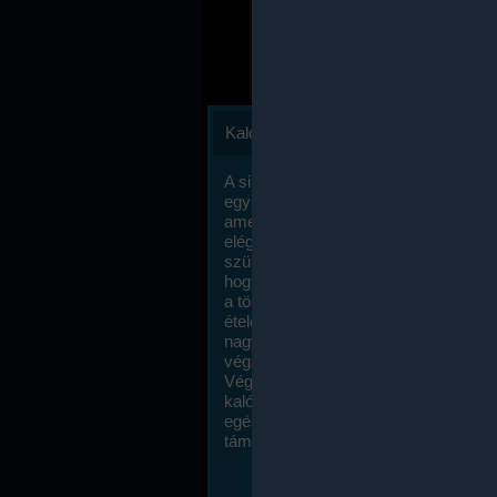
Kalóriaszámlálás
A sikeres fogyás titka valójában igen
egyszerű: égess több energiát, mint
amennyit beviszel. Természetesen e
elég nagy fegyelemre és akaraterőre
szükség, de meglepődve fogod tapasz
hogy a kalóriaszámolás mennyire ru
a többi diétához képest. Itt nincsenek ti
ételek és a megengedett kalóriabevite
nagymértékben növelheted ha testmo
végzel.
Végül, de nem utolsó sorban, a
kalóriaszámolás módszerét a legtöbb
egészségügyi szakorvos ajánlja és
támogatja.
To