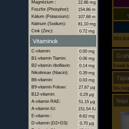
Magnézium :
Foszfor (Phosphor):
S
Kálium (Potassium):
Nátrium (Sodium):
Cink (Zinc):
Mire jó 
Vitaminok
C-vitamin:
Graf
B1-vitamin Tiamin:
B2-vitamin riboflavin:
Ennek ha
Nikotinsav (Niacin):
Tápa
B6-vitamin:
B9-vitamin Folsav:
Ma még 
B12-vitamin:
Napi
A-vitamin RAE:
A-vitamin IU:
E-vitamin :
D-vitamin (D2+D3):