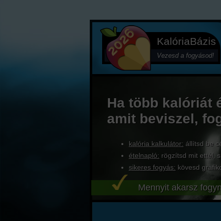
KalóriaBázis
Vezesd a fogyásod!
Ha több kalóriát 
amit beviszel, fo
kalória kalkulátor:
állítsd be c
ételnapló:
rögzítsd mit ettél, s
sikeres fogyás:
kövesd grafik
Mennyit akarsz fogyn