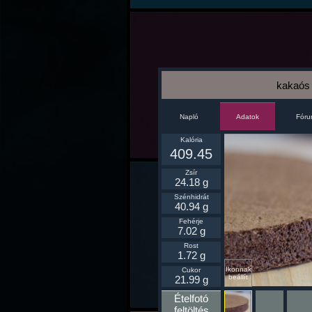
kakaós 
Napló
Fór
Adatok
Kalória
409.45
Zsír
24.18 g
Szénhidrát
40.94 g
Fehérje
7.02 g
Rost
1.72 g
Ikonnak
Cukor
beállít
21.99 g
Ételfotó
feltöltés