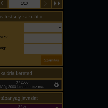
1/10
is testsúly kalkulátor
si év:
ág:
 kalória kereted
0 / 2000
Még 2000 kcal-t ehetsz ma.
 tápanyag javaslat
0
/
67