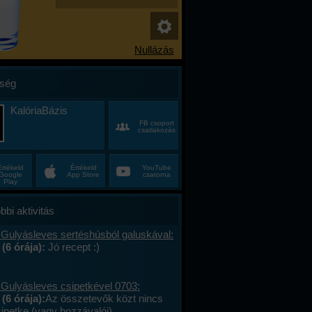
ség
KalóriaBázis
FB csoport
csatlakozás
Értékeld
Értékeld
YouTube
Google
App Store
csatorna
Play
bbi aktivitás
 Gulyásleves sertéshúsból galuskával:
 (6 órája):
Jó recept :)
 Gulyásleves csipetkével 0703:
(6 órája):
Az összetevők közt nincs
sipetke (vagy hozzávalói).