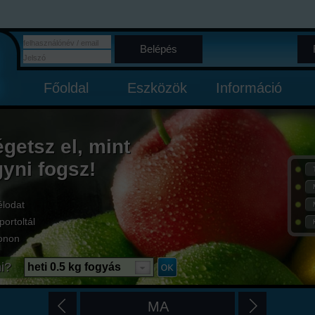
Belépés
Főoldal
Eszközök
Információ
égetsz el, mint
gyni fogsz!
élodat
portoltál
onon
i?
heti 0.5 kg fogyás
MA