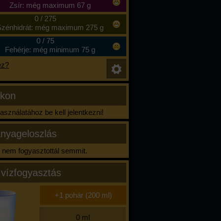
Zsír: még maximum 67 g
0
/
275
zénhidrát: még maximum 275 g
0
/
75
Fehérje: még minimum 75 g
ez?
ikon
sználatához be kell jelentkezni!
nyageloszlás
nem fogyasztottál semmit.
 vízfogyasztás