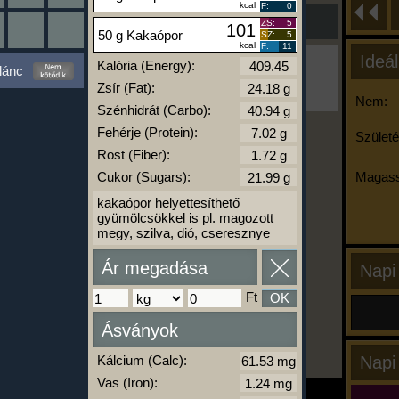
kcal
F:
0
ZS:
5
101
50 g Kakaópor
SZ:
5
kcal
F:
11
Ideál
Ha ma már nem eszel/sportolsz többet,
Kalória (Energy):
lánc
kattints a kiértékelésre!
Zsír (Fat):
A Kalória Szimulátor Prémium funkció.
Nem:
Szénhidrát (Carbo):
Fehérje (Protein):
Születé
Rost (Fiber):
-
Cukor (Sugars):
Magass
kakaópor helyettesíthető
kalóriabázis.hu
gyümölcsökkel is pl. magozott
megy, szilva, dió, cseresznye
Ár megadása
Napi
Ft
OK
Ásványok
Kálcium (Calc):
Napi
Vas (Iron):