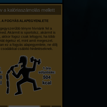
v a kalóriaszámolás mellett
. A FOGYÁS ALAPEGYENLETE
egegyszerűbb tényre hívnánk fel a
med. Akármit is sportolsz, akármit is
, akkor fogsz csak lefogyni, ha több
riát égetsz el, mint amit megeszel.
an ez a fogyás alapegyenlete, ne dőlj
 csodákkal csábító hirdetéseknek.