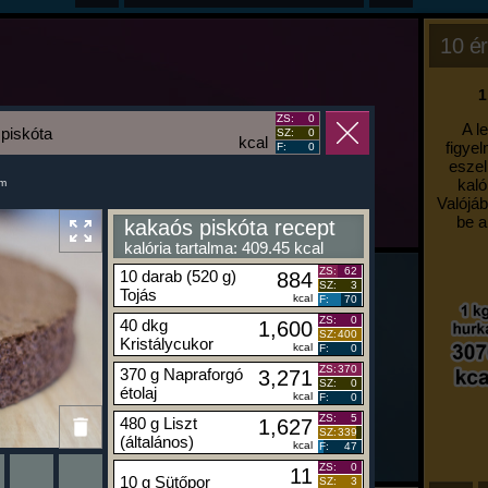
10 ér
1
ZS:
0
A l
piskóta
SZ:
0
kcal
figyel
F:
0
eszel
kaló
um
Valójáb
be a
kakaós piskóta recept
kalória tartalma: 409.45 kcal
ZS:
62
10 darab (520 g)
884
SZ:
3
Tojás
kcal
F:
70
ZS:
0
40 dkg
1,600
SZ:
400
Kristálycukor
kcal
F:
0
ZS:
370
370 g Napraforgó
3,271
SZ:
0
étolaj
kcal
F:
0
ZS:
5
480 g Liszt
1,627
SZ:
339
(általános)
kcal
F:
47
ZS:
0
11
10 g Sütőpor
SZ:
3