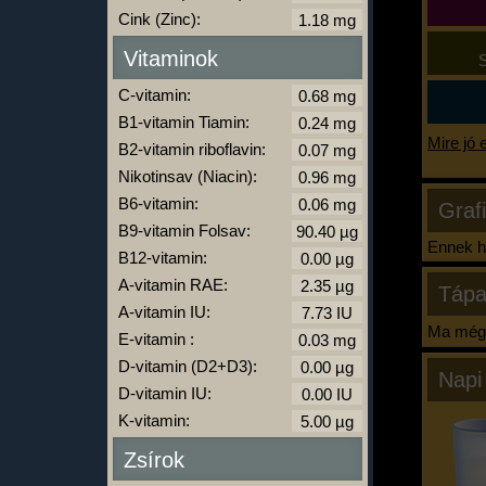
Cink (Zinc):
Vitaminok
S
C-vitamin:
B1-vitamin Tiamin:
Mire jó 
B2-vitamin riboflavin:
Nikotinsav (Niacin):
B6-vitamin:
Graf
B9-vitamin Folsav:
Ennek ha
B12-vitamin:
A-vitamin RAE:
Tápa
A-vitamin IU:
Ma még 
E-vitamin :
D-vitamin (D2+D3):
Napi
D-vitamin IU:
K-vitamin:
Zsírok