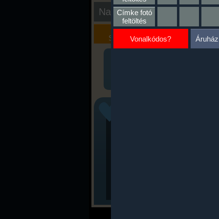
Nap kiértékelése
Címke fotó
feltöltés
Kalória
Szöveges
Szimulátor
Értékelés
Vonalkódos?
Áruház