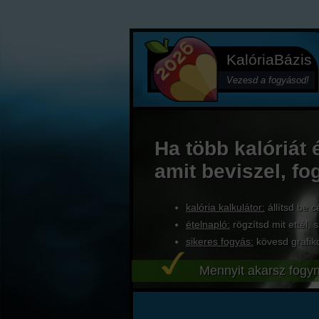
KalóriaBázis
Vezesd a fogyásod!
Ha több kalóriát 
amit beviszel, fo
kalória kalkulátor:
állítsd be c
ételnapló:
rögzítsd mit ettél, s
sikeres fogyás:
kövesd grafik
Mennyit akarsz fogyn