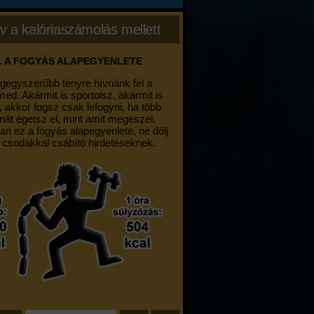
v a kalóriaszámolás mellett
. A FOGYÁS ALAPEGYENLETE
egegyszerűbb tényre hívnánk fel a
med. Akármit is sportolsz, akármit is
, akkor fogsz csak lefogyni, ha több
riát égetsz el, mint amit megeszel.
an ez a fogyás alapegyenlete, ne dőlj
 csodákkal csábító hirdetéseknek.