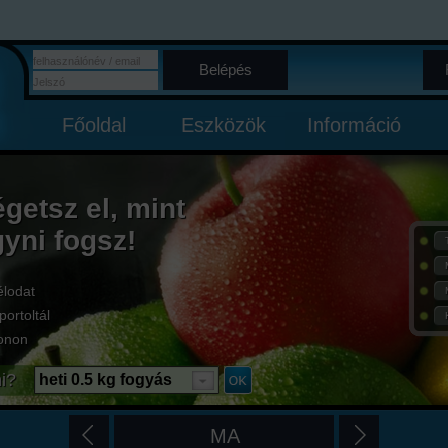
Belépés
Főoldal
Eszközök
Információ
égetsz el, mint
gyni fogsz!
élodat
portoltál
onon
i?
heti 0.5 kg fogyás
MA