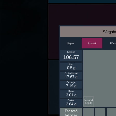
Sárgabo
Napló
Fór
Adatok
Kalória
106.57
Zsír
0.5 g
Szénhidrát
17.67 g
Fehérje
7.19 g
Rost
3.01 g
Ikonnak
Cukor
beállít
2.64 g
Ételfotó
feltöltés