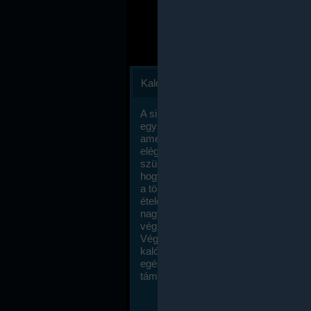
Kalóriaszámlálás
A sikeres fogyás titka valójában igen
egyszerű: égess több energiát, mint
amennyit beviszel. Természetesen e
elég nagy fegyelemre és akaraterőre
szükség, de meglepődve fogod tapasz
hogy a kalóriaszámolás mennyire ru
a többi diétához képest. Itt nincsenek ti
ételek és a megengedett kalóriabevite
nagymértékben növelheted ha testmo
végzel.
Végül, de nem utolsó sorban, a
kalóriaszámolás módszerét a legtöbb
egészségügyi szakorvos ajánlja és
támogatja.
To