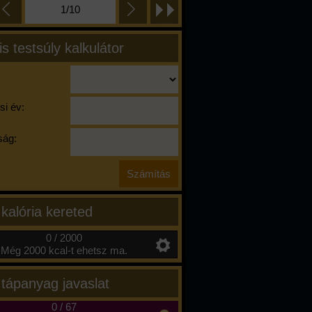
1/10
is testsúly kalkulátor
si év:
ág:
 kalória kereted
0 / 2000
Még 2000 kcal-t ehetsz ma.
 tápanyag javaslat
0
/
67