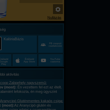
ség
KalóriaBázis
FB csoport
csatlakozás
Értékeld
Értékeld
YouTube
Google
App Store
csatorna
Play
bbi aktivitás
 coop Zabpehely nagyszemű:
ov (most):
Én vezettem fel ezt az ételt.
valamiért lefokozta, én meg úgyszint
am véletlenül a lefokozás gombra. xD
skü, hogy minden tápanyago6 a
 Aranycipó Gluténmentes kakaós csiga:
ásról írtam ki, pontosan. Kár a coop
 (most):
Az Aranycipó glutén és
 zabpehelyért. Jó ügynök volt.
entes csiga adatai a csomagoláson