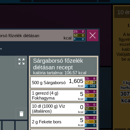
10 ér
1
ZS:
0
A l
rsó főzelék diétásan
SZ:
0
kcal
figyel
F:
0
eszel
kaló
um
Valójáb
be a
Sárgaborsó főzelék
diétásan recept
kalória tartalma: 106.57 kcal
ZS:
8
1,605
500 g Sárgaborsó
SZ:
266
kcal
F:
109
ZS:
0
1 gerezd (4 g)
5
SZ:
1
Fokhagyma
kcal
F:
0
ZS:
0
10 dl (1000 g) Víz
0
SZ:
0
(általános)
kcal
F:
0
ZS:
0
5
2 g Fekete bors
SZ:
1
kcal
F:
0