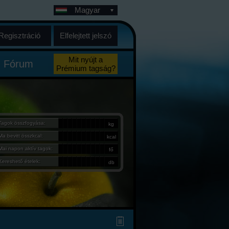
Magyar
Regisztráció
Elfelejtett jelszó
Mit nyújt a
Fórum
Prémium tagság?
Tagok összfogyása:
kg
Ma bevitt összkcal:
kcal
Mai napon aktív tagok:
fő
Kereshető ételek:
db