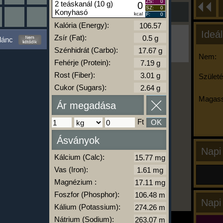
ZS:
0
2 teáskanál (10 g)
0
SZ:
0
Konyhasó
kcal
F:
0
Kalória (Energy):
Ideál
Ha ma már nem eszel/sportolsz többet,
Zsír (Fat):
lánc
kattints a kiértékelésre!
Szénhidrát (Carbo):
A Kalória Szimulátor Prémium funkció.
Nem:
Fehérje (Protein):
Rost (Fiber):
Születé
Cukor (Sugars):
-
Magass
Ár megadása
kalóriabázis.hu
Ft
OK
Ásványok
Napi
Kálcium (Calc):
Vas (Iron):
Magnézium :
Foszfor (Phosphor):
Napi
Kálium (Potassium):
Nátrium (Sodium):