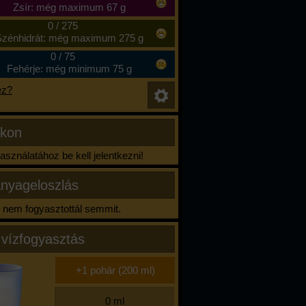
Zsír: még maximum 67 g
0
/
275
zénhidrát: még maximum 275 g
0
/
75
Fehérje: még minimum 75 g
ez?
ikon
sználatához be kell jelentkezni!
nyageloszlás
nem fogyasztottál semmit.
 vízfogyasztás