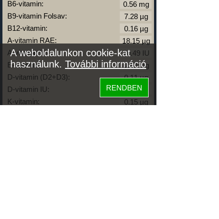
B6-vitamin:
B9-vitamin Folsav:
B12-vitamin:
A-vitamin RAE:
A weboldalunkon cookie-kat
A-vitamin IU:
használunk.
További információ
E-vitamin :
D-vitamin (D2+D3):
RENDBEN
D-vitamin IU:
K-vitamin:
Zsírok
Telített zsírsav:
Egysz. telítetlen:
Többsz. telitetlen:
Transzzsír:
Koleszterin:
Koffein (Caffeine):
Glikémiás index: