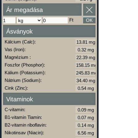
Ár megadása
Ft
OK
Ásványok
Kálcium (Calc):
Vas (Iron):
Magnézium :
Foszfor (Phosphor):
Kálium (Potassium):
Nátrium (Sodium):
Cink (Zinc):
Vitaminok
C-vitamin:
B1-vitamin Tiamin:
B2-vitamin riboflavin:
Nikotinsav (Niacin):