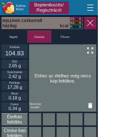
Bejelentkezés/
Kalória
MA
Bázis
Regisztráció
ZS:
0
tejszines csirkemell
SZ:
0
házilag
kcal
F:
0
Napló
Fórum
Adatok
Kalória
104.83
Zsír
2.65 g
Szénhidrát
Ehhez az ételhez még nincs
2.42 g
kép feltöltve.
Fehérje
17.28 g
Rost
0.18 g
Ikonnak
Cukor
beállít
0.34 g
Ételfotó
feltöltés
Címke fotó
feltöltés