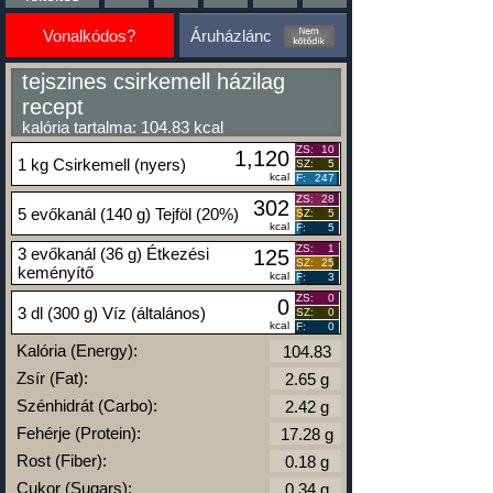
Vonalkódos?
Áruházlánc
tejszines csirkemell házilag
recept
kalória tartalma: 104.83 kcal
ZS:
10
1,120
1 kg Csirkemell (nyers)
SZ:
5
kcal
F:
247
ZS:
28
302
5 evőkanál (140 g) Tejföl (20%)
SZ:
5
kcal
F:
5
ZS:
1
3 evőkanál (36 g) Étkezési
125
SZ:
25
keményítő
kcal
F:
3
ZS:
0
0
3 dl (300 g) Víz (általános)
SZ:
0
kcal
F:
0
Kalória (Energy):
Zsír (Fat):
Szénhidrát (Carbo):
Fehérje (Protein):
Rost (Fiber):
Cukor (Sugars):