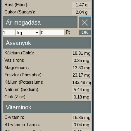
Rost (Fiber):
Cukor (Sugars):
Ár megadása
Ft
OK
Ásványok
Kálcium (Calc):
Vas (Iron):
Magnézium :
Foszfor (Phosphor):
Kálium (Potassium):
Nátrium (Sodium):
Cink (Zinc):
Vitaminok
C-vitamin:
B1-vitamin Tiamin: