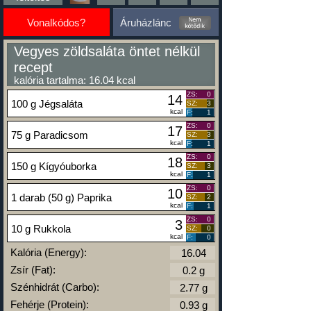
Vonalkódos?
Áruházlánc
Vegyes zöldsaláta öntet nélkül
recept
kalória tartalma: 16.04 kcal
ZS:
0
14
100 g Jégsaláta
SZ:
3
kcal
F:
1
ZS:
0
17
75 g Paradicsom
SZ:
3
kcal
F:
1
ZS:
0
18
150 g Kígyóuborka
SZ:
3
kcal
F:
1
ZS:
0
10
1 darab (50 g) Paprika
SZ:
2
kcal
F:
1
ZS:
0
3
10 g Rukkola
SZ:
0
kcal
F:
0
Kalória (Energy):
Zsír (Fat):
Szénhidrát (Carbo):
Fehérje (Protein):