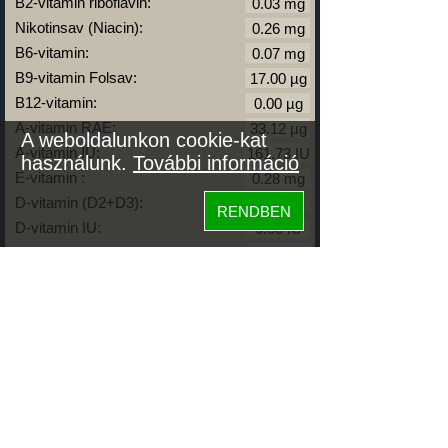
B2-vitamin riboflavin:
Nikotinsav (Niacin):
B6-vitamin:
B9-vitamin Folsav:
B12-vitamin:
A-vitamin RAE:
A weboldalunkon cookie-kat
A-vitamin IU:
használunk.
További információ
E-vitamin :
D-vitamin (D2+D3):
RENDBEN
D-vitamin IU:
K-vitamin:
Zsírok
Telített zsírsav:
Egysz. telítetlen:
Többsz. telitetlen:
Transzzsír:
Koleszterin:
Koffein (Caffeine):