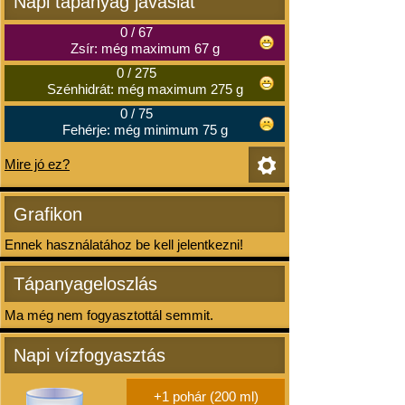
Napi tápanyag javaslat
0
/
67
Zsír: még maximum 67 g
0
/
275
Szénhidrát: még maximum 275 g
0
/
75
Fehérje: még minimum 75 g
Mire jó ez?
Grafikon
Ennek használatához be kell jelentkezni!
Tápanyageloszlás
Ma még nem fogyasztottál semmit.
Napi vízfogyasztás