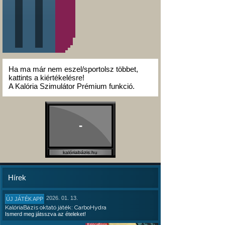
Ha ma már nem eszel/sportolsz többet,
kattints a kiértékelésre!
A Kalória Szimulátor Prémium funkció.
-
kalóriabázis.hu
Hírek
2026. 01. 13.
ÚJ JÁTÉK APP
KalóriaBázis oktató játék: CarboHydra
Ismerd meg játsszva az ételeket!