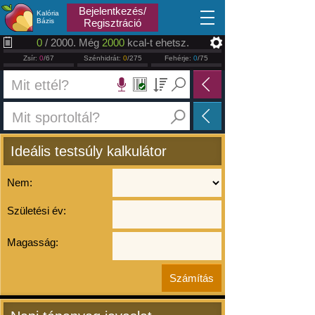
2025.06.06
Bejelentkezés/
Kalória
Bázis
Regisztráció
0
/ 2000. Még
2000
kcal-t ehetsz.
Zsír:
0
/67
Szénhidrát:
0
/275
Fehérje:
0
/75
Ideális testsúly kalkulátor
Nem:
Születési év:
Magasság: