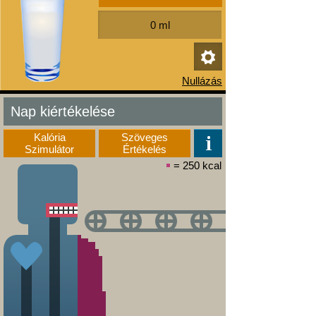
Nap kiértékelése
Kalória
Szöveges
Szimulátor
Értékelés