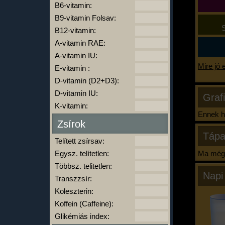
B6-vitamin:
B9-vitamin Folsav:
S
B12-vitamin:
A-vitamin RAE:
A-vitamin IU:
Mire jó 
E-vitamin :
D-vitamin (D2+D3):
D-vitamin IU:
Graf
K-vitamin:
Ennek ha
Zsírok
Tápa
Telített zsírsav:
Egysz. telítetlen:
Ma még 
Többsz. telitetlen:
Napi
Transzzsír:
Koleszterin:
Koffein (Caffeine):
Glikémiás index: