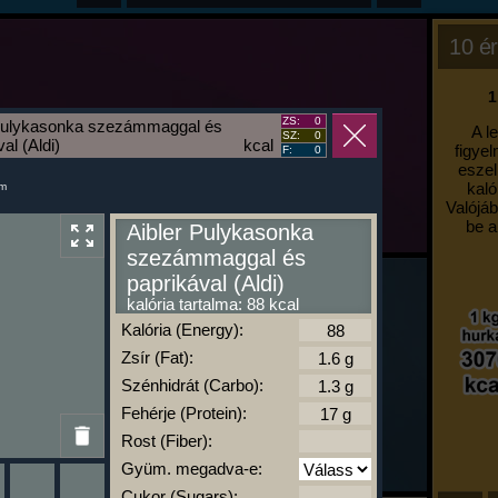
10 ér
1
ZS:
0
 Pulykasonka szezámmaggal és
A l
SZ:
0
al (Aldi)
kcal
figyel
F:
0
eszel
kaló
um
Valójáb
be a
Aibler Pulykasonka
szezámmaggal és
paprikával (Aldi)
kalória tartalma: 88 kcal
Kalória (Energy):
Zsír (Fat):
Szénhidrát (Carbo):
Fehérje (Protein):
Rost (Fiber):
Gyüm. megadva-e:
Cukor (Sugars):