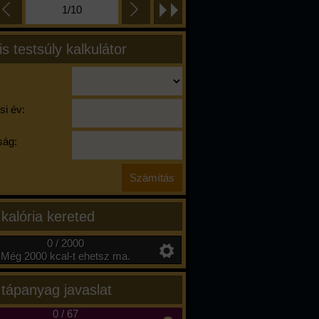
1/10
is testsúly kalkulátor
si év:
ág:
 kalória kereted
0 / 2000
Még 2000 kcal-t ehetsz ma.
 tápanyag javaslat
0
/
67