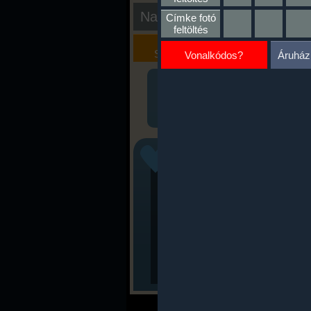
Nap kiértékelése
Címke fotó
feltöltés
Kalória
Szöveges
Szimulátor
Értékelés
Vonalkódos?
Áruház