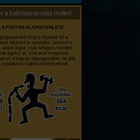
v a kalóriaszámolás mellett
. A FOGYÁS ALAPEGYENLETE
egegyszerűbb tényre hívnánk fel a
med. Akármit is sportolsz, akármit is
, akkor fogsz csak lefogyni, ha több
riát égetsz el, mint amit megeszel.
an ez a fogyás alapegyenlete, ne dőlj
 csodákkal csábító hirdetéseknek.