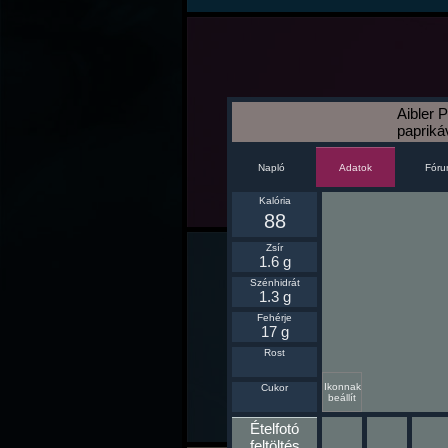
Aibler
paprikáv
Napló
Fór
Adatok
Kalória
88
Zsír
1.6 g
Szénhidrát
1.3 g
Fehérje
17 g
Rost
Ikonnak
Cukor
beállít
Ételfotó
feltöltés