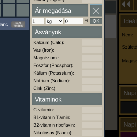
Ár megadása
Ideál
Ft
OK
Ha ma már nem eszel/sportolsz többet,
lánc
kattints a kiértékelésre!
Ásványok
A Kalória Szimulátor Prémium funkció.
Nem:
Kálcium (Calc):
Születé
Vas (Iron):
-
Magnézium :
Magass
Foszfor (Phosphor):
Kálium (Potassium):
kalóriabázis.hu
Nátrium (Sodium):
Cink (Zinc):
Napi
Vitaminok
C-vitamin:
B1-vitamin Tiamin:
Napi
B2-vitamin riboflavin:
Nikotinsav (Niacin):