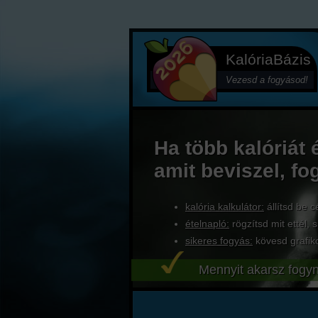
KalóriaBázis
Vezesd a fogyásod!
Ha több kalóriát 
amit beviszel, fo
kalória kalkulátor:
állítsd be c
ételnapló:
rögzítsd mit ettél, s
sikeres fogyás:
kövesd grafik
Mennyit akarsz fogyn