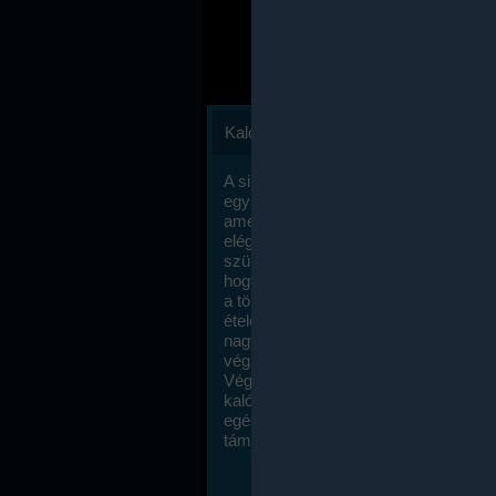
Kalóriaszámlálás
A sikeres fogyás titka valójában igen
egyszerű: égess több energiát, mint
amennyit beviszel. Természetesen e
elég nagy fegyelemre és akaraterőre
szükség, de meglepődve fogod tapasz
hogy a kalóriaszámolás mennyire ru
a többi diétához képest. Itt nincsenek ti
ételek és a megengedett kalóriabevite
nagymértékben növelheted ha testmo
végzel.
Végül, de nem utolsó sorban, a
kalóriaszámolás módszerét a legtöbb
egészségügyi szakorvos ajánlja és
támogatja.
To