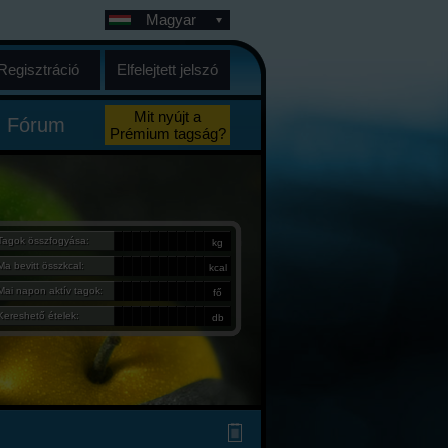
Magyar
Regisztráció
Elfelejtett jelszó
Mit nyújt a
Fórum
Prémium tagság?
Tagok összfogyása:
kg
Ma bevitt összkcal:
kcal
Mai napon aktív tagok:
fő
Kereshető ételek:
db