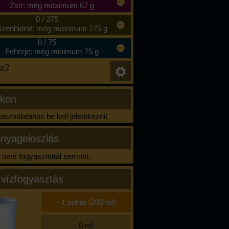
Zsír: még maximum 67 g
0
/
275
zénhidrát: még maximum 275 g
0
/
75
Fehérje: még minimum 75 g
ez?
ikon
sználatához be kell jelentkezni!
nyageloszlás
nem fogyasztottál semmit.
 vízfogyasztás