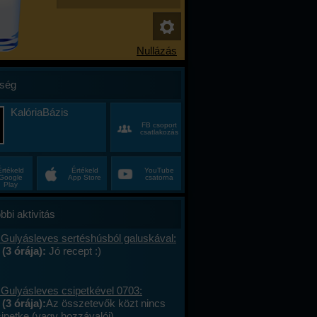
ség
KalóriaBázis
FB csoport
csatlakozás
Értékeld
Értékeld
YouTube
Google
App Store
csatorna
Play
bbi aktivitás
 Gulyásleves sertéshúsból galuskával:
 (3 órája):
Jó recept :)
 Gulyásleves csipetkével 0703:
(3 órája):
Az összetevők közt nincs
sipetke (vagy hozzávalói).