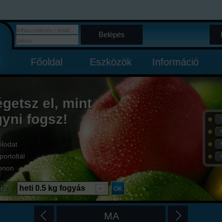
Belépés
Főoldal
Eszközök
Információ
égetsz el, mint
gyni fogsz!
élodat
portoltál
onon
i?
heti 0.5 kg fogyás
MA