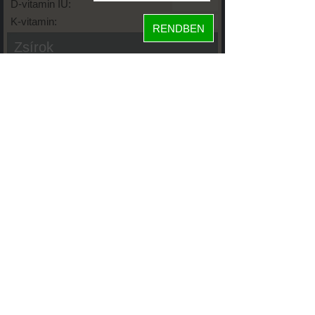
D-vitamin IU:
K-vitamin:
RENDBEN
Zsírok
Telített zsírsav:
Egysz. telítetlen:
Többsz. telitetlen:
Transzzsír:
Koleszterin:
Koffein (Caffeine):
Glikémiás index:
Tápanyageloszlás
fehérje
13%
78%
8%
szénhidrát
zsír