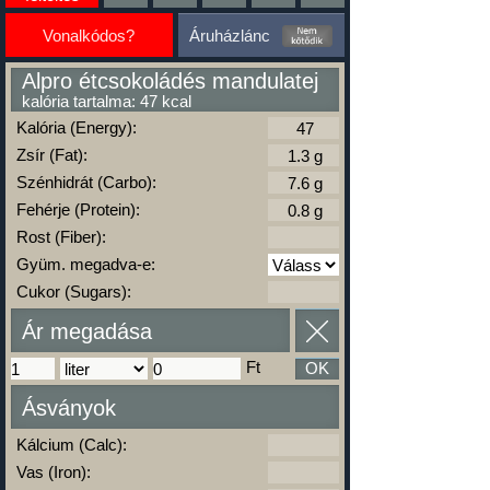
Vonalkódos?
Áruházlánc
Alpro étcsokoládés mandulatej
kalória tartalma: 47 kcal
Kalória (Energy):
Zsír (Fat):
Szénhidrát (Carbo):
Fehérje (Protein):
Rost (Fiber):
Gyüm. megadva-e:
Cukor (Sugars):
Ár megadása
Ft
OK
Ásványok
Kálcium (Calc):
Vas (Iron):