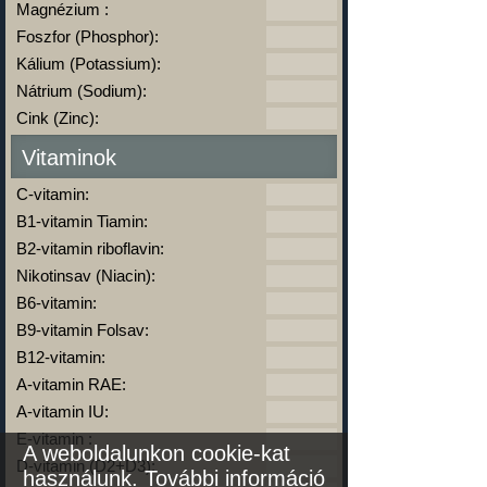
Magnézium :
Foszfor (Phosphor):
Kálium (Potassium):
Nátrium (Sodium):
Cink (Zinc):
Vitaminok
C-vitamin:
B1-vitamin Tiamin:
B2-vitamin riboflavin:
Nikotinsav (Niacin):
B6-vitamin:
B9-vitamin Folsav:
B12-vitamin:
A-vitamin RAE:
A-vitamin IU:
E-vitamin :
A weboldalunkon cookie-kat
D-vitamin (D2+D3):
használunk.
További információ