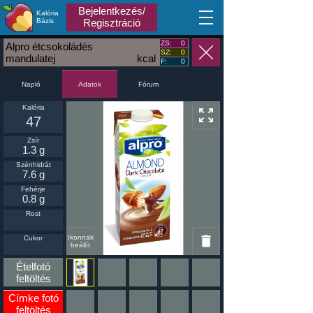
Bejelentkezés/
Kalória
MA
Bázis
Regisztráció
ZS:
0
Alpro étcsokoládés
SZ:
0
mandulatej
kcal
F:
0
Napló
Fórum
Adatok
Kalória
47
Zsír
1.3 g
Szénhidrát
7.6 g
Fehérje
0.8 g
Rost
Ikonnak
Cukor
beállít
Ételfotó
feltöltés
Címke fotó
feltöltés