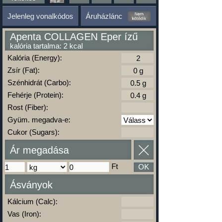
Jelenleg vonalkódos
Áruházlánc
Apenta COLLAGEN Eper ízű
kalória tartalma: 2 kcal
Kalória (Energy):
Zsír (Fat):
Szénhidrát (Carbo):
Fehérje (Protein):
Rost (Fiber):
Gyüm. megadva-e:
Cukor (Sugars):
Ár megadása
Ft
OK
Ásványok
Kálcium (Calc):
Vas (Iron):