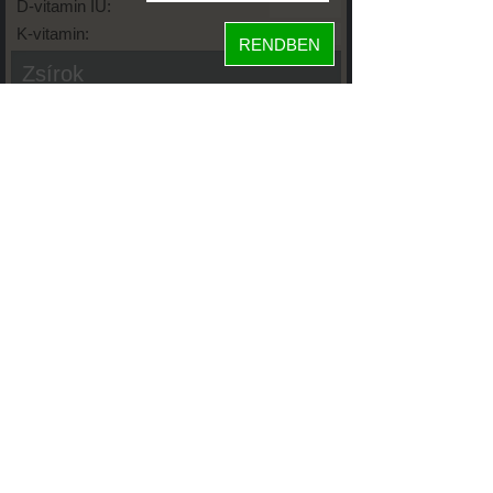
D-vitamin IU:
K-vitamin:
RENDBEN
Zsírok
Telített zsírsav:
Egysz. telítetlen:
Többsz. telitetlen:
Transzzsír:
Koleszterin:
Koffein (Caffeine):
Glikémiás index:
Tápanyageloszlás
56%
fehérje
szénhidrát
44%
zsír