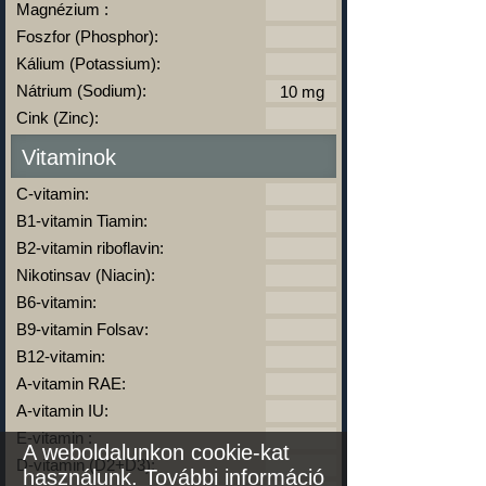
Magnézium :
Foszfor (Phosphor):
Kálium (Potassium):
Nátrium (Sodium):
Cink (Zinc):
Vitaminok
C-vitamin:
B1-vitamin Tiamin:
B2-vitamin riboflavin:
Nikotinsav (Niacin):
B6-vitamin:
B9-vitamin Folsav:
B12-vitamin:
A-vitamin RAE:
A-vitamin IU:
E-vitamin :
A weboldalunkon cookie-kat
D-vitamin (D2+D3):
használunk.
További információ