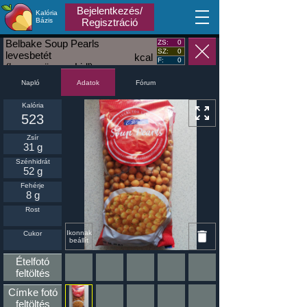
Bejelentkezés/
Kalória
MA
Bázis
Regisztráció
Belbake Soup Pearls
ZS:
0
SZ:
0
levesbetét
kcal
F:
0
(levesgyöngy - Lidl)
Napló
Fórum
Adatok
Kalória
523
Zsír
31 g
Szénhidrát
52 g
Fehérje
8 g
Rost
Ikonnak
Cukor
beállít
Ételfotó
feltöltés
Címke fotó
feltöltés