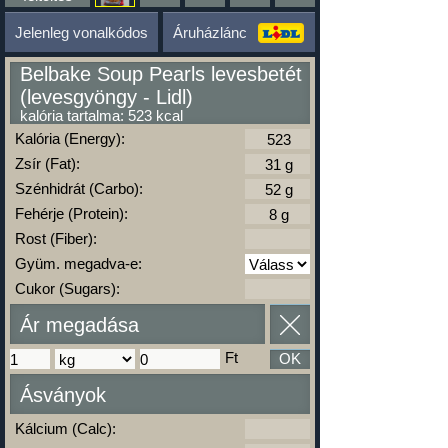
Jelenleg vonalkódos
Áruházlánc
Belbake Soup Pearls levesbetét
(levesgyöngy - Lidl)
kalória tartalma: 523 kcal
Kalória (Energy):
Zsír (Fat):
Szénhidrát (Carbo):
Fehérje (Protein):
Rost (Fiber):
Gyüm. megadva-e:
Cukor (Sugars):
Ár megadása
Ft
OK
Ásványok
Kálcium (Calc):