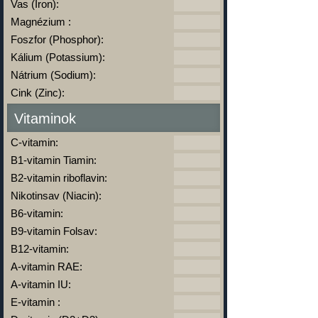
Vas (Iron):
Magnézium :
Foszfor (Phosphor):
Kálium (Potassium):
Nátrium (Sodium):
Cink (Zinc):
Vitaminok
C-vitamin:
B1-vitamin Tiamin:
B2-vitamin riboflavin:
Nikotinsav (Niacin):
B6-vitamin:
B9-vitamin Folsav:
B12-vitamin:
A-vitamin RAE:
A-vitamin IU:
E-vitamin :