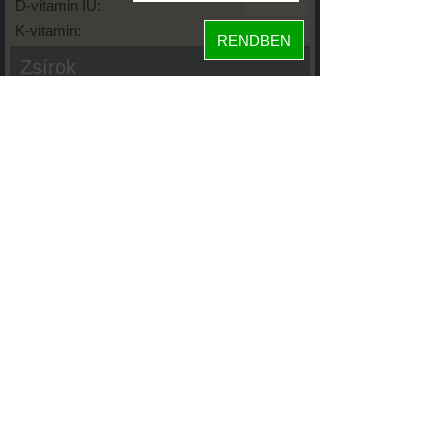
D-vitamin IU:
K-vitamin:
RENDBEN
Zsírok
Telített zsírsav:
Egysz. telítetlen:
Többsz. telitetlen:
Transzzsír:
Koleszterin:
Koffein (Caffeine):
Glikémiás index:
Tápanyageloszlás
26%
fehérje
44%
szénhidrát
30%
zsír