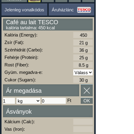
Jelenleg vonalkódos
Áruházlánc
Café au lait TESCO
kalória tartalma: 450 kcal
Kalória (Energy):
Zsír (Fat):
Szénhidrát (Carbo):
Fehérje (Protein):
Rost (Fiber):
Gyüm. megadva-e:
Cukor (Sugars):
Ár megadása
Ft
OK
Ásványok
Kálcium (Calc):
Vas (Iron):