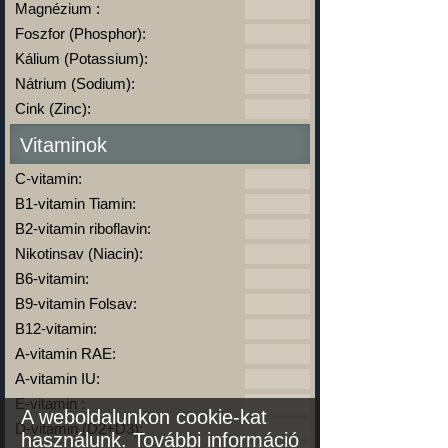
Magnézium :
Foszfor (Phosphor):
Kálium (Potassium):
Nátrium (Sodium):
Cink (Zinc):
Vitaminok
C-vitamin:
B1-vitamin Tiamin:
B2-vitamin riboflavin:
Nikotinsav (Niacin):
B6-vitamin:
B9-vitamin Folsav:
B12-vitamin:
A-vitamin RAE:
A-vitamin IU:
E-vitamin :
A weboldalunkon cookie-kat
D-vitamin (D2+D3):
használunk.
További információ