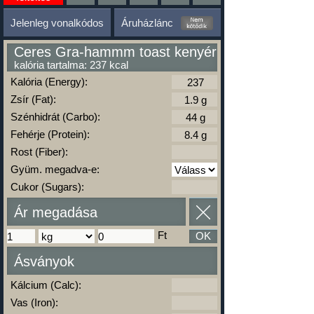
Jelenleg vonalkódos
Áruházlánc
Ceres Gra-hammm toast kenyér
kalória tartalma: 237 kcal
Kalória (Energy):
Zsír (Fat):
Szénhidrát (Carbo):
Fehérje (Protein):
Rost (Fiber):
Gyüm. megadva-e:
Cukor (Sugars):
Ár megadása
Ft
OK
Ásványok
Kálcium (Calc):
Vas (Iron):