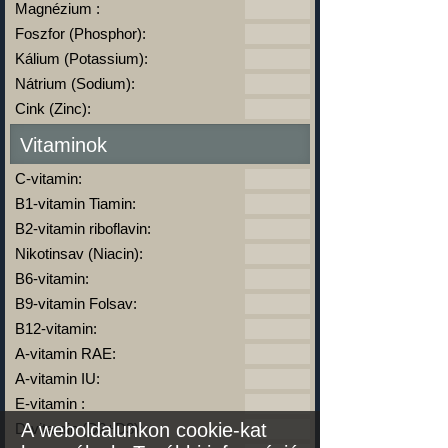
Magnézium :
Foszfor (Phosphor):
Kálium (Potassium):
Nátrium (Sodium):
Cink (Zinc):
Vitaminok
C-vitamin:
B1-vitamin Tiamin:
B2-vitamin riboflavin:
Nikotinsav (Niacin):
B6-vitamin:
B9-vitamin Folsav:
B12-vitamin:
A-vitamin RAE:
A-vitamin IU:
E-vitamin :
A weboldalunkon cookie-kat
D-vitamin (D2+D3):