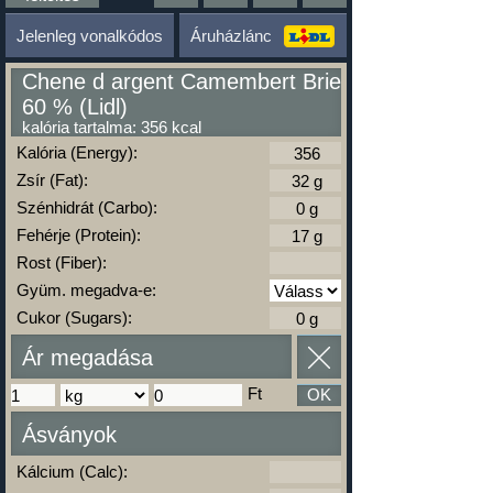
Jelenleg vonalkódos
Áruházlánc
Chene d argent Camembert Brie
60 % (Lidl)
kalória tartalma: 356 kcal
Kalória (Energy):
Zsír (Fat):
Szénhidrát (Carbo):
Fehérje (Protein):
Rost (Fiber):
Gyüm. megadva-e:
Cukor (Sugars):
Ár megadása
Ft
OK
Ásványok
Kálcium (Calc):