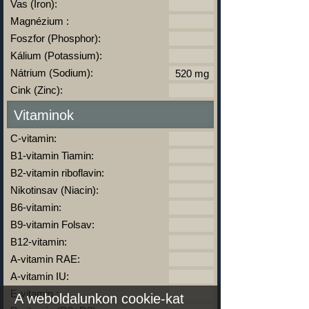
Vas (Iron):
Magnézium :
Foszfor (Phosphor):
Kálium (Potassium):
Nátrium (Sodium):
Cink (Zinc):
Vitaminok
C-vitamin:
B1-vitamin Tiamin:
B2-vitamin riboflavin:
Nikotinsav (Niacin):
B6-vitamin:
B9-vitamin Folsav:
B12-vitamin:
A-vitamin RAE:
A-vitamin IU:
E-vitamin :
A weboldalunkon cookie-kat