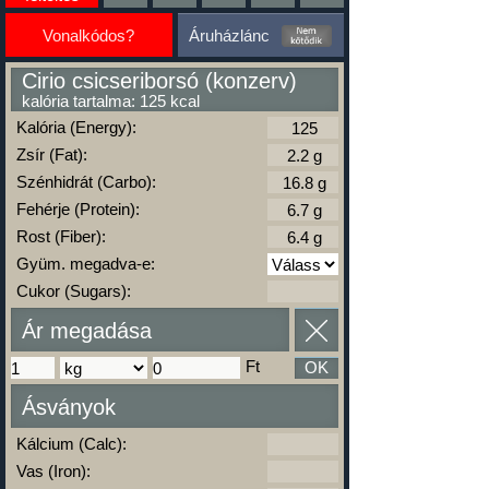
Vonalkódos?
Áruházlánc
Cirio csicseriborsó (konzerv)
kalória tartalma: 125 kcal
Kalória (Energy):
Zsír (Fat):
Szénhidrát (Carbo):
Fehérje (Protein):
Rost (Fiber):
Gyüm. megadva-e:
Cukor (Sugars):
Ár megadása
Ft
OK
Ásványok
Kálcium (Calc):
Vas (Iron):