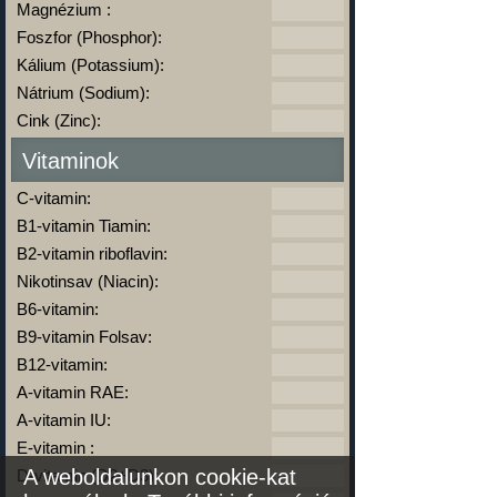
Magnézium :
Foszfor (Phosphor):
Kálium (Potassium):
Nátrium (Sodium):
Cink (Zinc):
Vitaminok
C-vitamin:
B1-vitamin Tiamin:
B2-vitamin riboflavin:
Nikotinsav (Niacin):
B6-vitamin:
B9-vitamin Folsav:
B12-vitamin:
A-vitamin RAE:
A-vitamin IU:
E-vitamin :
A weboldalunkon cookie-kat
D-vitamin (D2+D3):