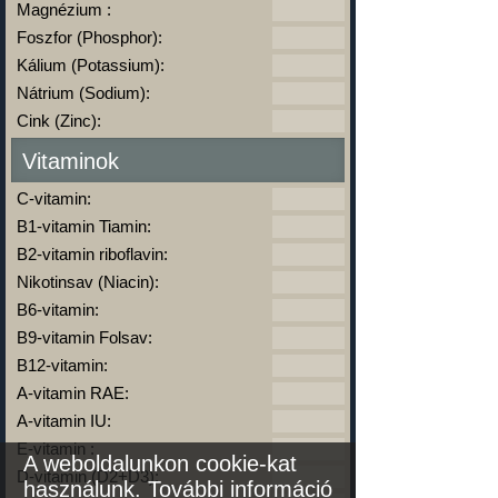
Magnézium :
Foszfor (Phosphor):
Kálium (Potassium):
Nátrium (Sodium):
Cink (Zinc):
Vitaminok
C-vitamin:
B1-vitamin Tiamin:
B2-vitamin riboflavin:
Nikotinsav (Niacin):
B6-vitamin:
B9-vitamin Folsav:
B12-vitamin:
A-vitamin RAE:
A-vitamin IU:
E-vitamin :
A weboldalunkon cookie-kat
D-vitamin (D2+D3):
használunk.
További információ