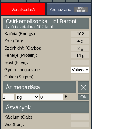
Vonalkódos?
Áruházlánc
Csirkemellsonka Lidl Baroni
kalória tartalma: 102 kcal
Kalória (Energy):
Zsír (Fat):
Szénhidrát (Carbo):
Fehérje (Protein):
Rost (Fiber):
Gyüm. megadva-e:
Cukor (Sugars):
Ár megadása
Ft
OK
Ásványok
Kálcium (Calc):
Vas (Iron):