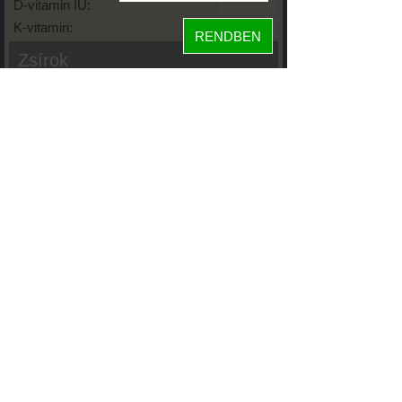
D-vitamin IU:
K-vitamin:
RENDBEN
Zsírok
Telített zsírsav:
Egysz. telítetlen:
Többsz. telitetlen:
Transzzsír:
Koleszterin:
Koffein (Caffeine):
Glikémiás index:
Tápanyageloszlás
10%
20%
fehérje
szénhidrát
70%
zsír