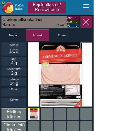
Bejelentkezés/
Kalória
MA
Bázis
Regisztráció
ZS:
0
Csirkemellsonka Lidl
SZ:
0
Baroni
kcal
F:
0
Napló
Fórum
Adatok
Kalória
102
Zsír
4 g
Szénhidrát
2 g
Fehérje
14 g
Rost
Ikonnak
Cukor
beállít
Ételfotó
feltöltés
Címke fotó
feltöltés