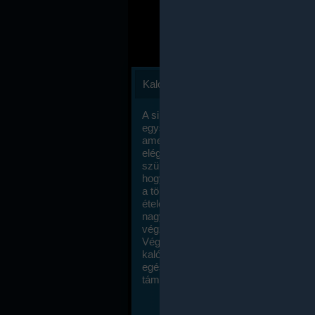
Kalóriaszámlálás
A sikeres fogyás titka valójában igen
egyszerű: égess több energiát, mint
amennyit beviszel. Természetesen e
elég nagy fegyelemre és akaraterőre
szükség, de meglepődve fogod tapasz
hogy a kalóriaszámolás mennyire ru
a többi diétához képest. Itt nincsenek ti
ételek és a megengedett kalóriabevite
nagymértékben növelheted ha testmo
végzel.
Végül, de nem utolsó sorban, a
kalóriaszámolás módszerét a legtöbb
egészségügyi szakorvos ajánlja és
támogatja.
To