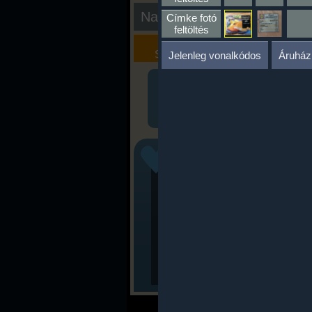
Nap kiértékelése
Címke fotó
feltöltés
Kalória
Szöveges
Szimulátor
Értékelés
Jelenleg vonalkódos
Áruház