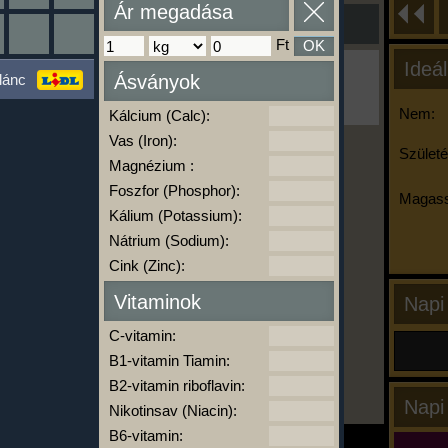
Ár megadása
Ft
OK
Ideál
Ha ma már nem eszel/sportolsz többet,
lánc
Ásványok
kattints a kiértékelésre!
A Kalória Szimulátor Prémium funkció.
Nem:
Kálcium (Calc):
Vas (Iron):
Születé
Magnézium :
-
Foszfor (Phosphor):
Magass
Kálium (Potassium):
Nátrium (Sodium):
kalóriabázis.hu
Cink (Zinc):
Vitaminok
Napi
C-vitamin:
B1-vitamin Tiamin:
B2-vitamin riboflavin:
Napi
Nikotinsav (Niacin):
B6-vitamin: