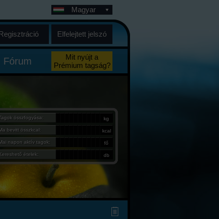
Magyar
Regisztráció
Elfelejtett jelszó
Mit nyújt a
Fórum
Prémium tagság?
Tagok összfogyása:
kg
Ma bevitt összkcal:
kcal
Mai napon aktív tagok:
fő
Kereshető ételek:
db