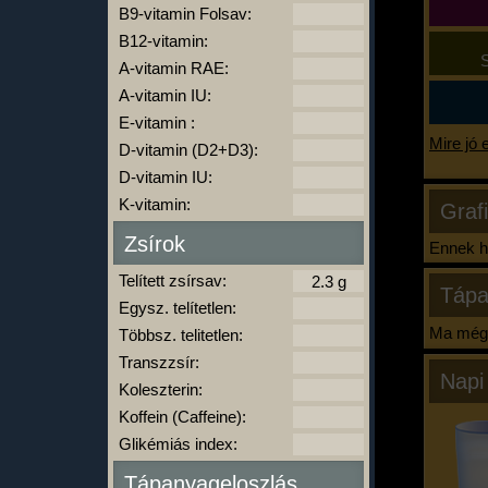
B9-vitamin Folsav:
B12-vitamin:
S
A-vitamin RAE:
A-vitamin IU:
E-vitamin :
Mire jó 
D-vitamin (D2+D3):
D-vitamin IU:
K-vitamin:
Graf
Zsírok
Ennek ha
Telített zsírsav:
Tápa
Egysz. telítetlen:
Ma még 
Többsz. telitetlen:
Transzzsír:
Napi
Koleszterin:
Koffein (Caffeine):
Glikémiás index:
Tápanyageloszlás