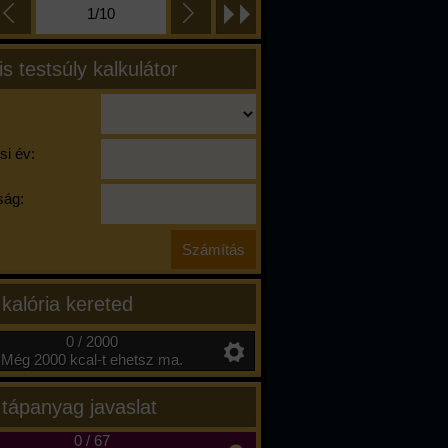
1/10
is testsúly kalkulátor
si év:
ág:
 kalória kereted
0 / 2000
Még 2000 kcal-t ehetsz ma.
 tápanyag javaslat
0
/
67