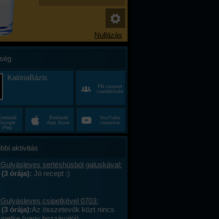
ség
KalóriaBázis
FB csoport
csatlakozás
Értékeld
Értékeld
YouTube
Google
App Store
csatorna
Play
bbi aktivitás
 Gulyásleves sertéshúsból galuskával:
 (3 órája):
Jó recept :)
 Gulyásleves csipetkével 0703:
(3 órája):
Az összetevők közt nincs
sipetke (vagy hozzávalói).