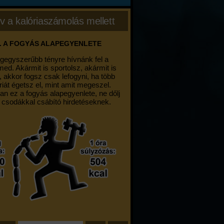
v a kalóriaszámolás mellett
. A FOGYÁS ALAPEGYENLETE
egegyszerűbb tényre hívnánk fel a
med. Akármit is sportolsz, akármit is
, akkor fogsz csak lefogyni, ha több
riát égetsz el, mint amit megeszel.
an ez a fogyás alapegyenlete, ne dőlj
 csodákkal csábító hirdetéseknek.