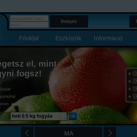
Belépés
Főoldal
Eszközök
Információ
égetsz el, mint
gyni fogsz!
élodat
portoltál
onon
i?
heti 0.5 kg fogyás
MA