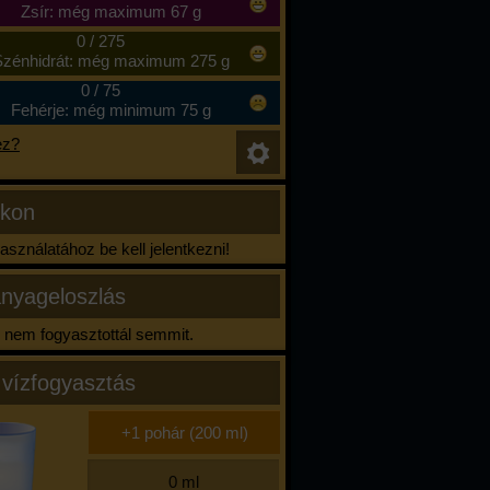
Zsír: még maximum 67 g
0
/
275
zénhidrát: még maximum 275 g
0
/
75
Fehérje: még minimum 75 g
ez?
ikon
sználatához be kell jelentkezni!
nyageloszlás
nem fogyasztottál semmit.
 vízfogyasztás