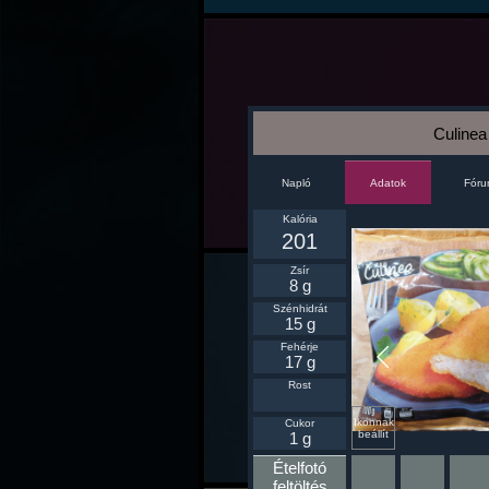
Culinea 
Napló
Fór
Adatok
Kalória
201
Zsír
8 g
Szénhidrát
15 g
Fehérje
17 g
Rost
Ikonnak
Cukor
beállít
1 g
Ételfotó
feltöltés