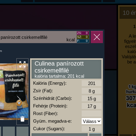
10 ér
1
ZS:
0
A l
panírozott csirkemellfilé
SZ:
0
kcal
figyel
F:
0
eszel
kaló
um
Valójáb
be a
Culinea panírozott
csirkemellfilé
kalória tartalma: 201 kcal
Kalória (Energy):
Zsír (Fat):
Szénhidrát (Carbo):
Fehérje (Protein):
Rost (Fiber):
Gyüm. megadva-e:
Cukor (Sugars):