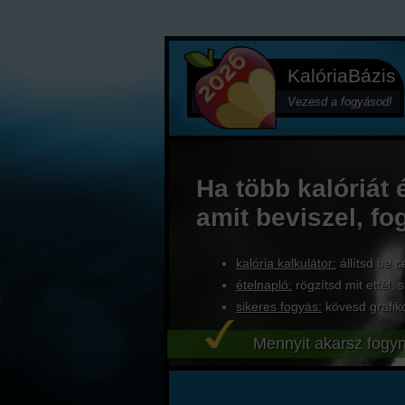
KalóriaBázis
Vezesd a fogyásod!
Ha több kalóriát 
amit beviszel, fo
kalória kalkulátor:
állítsd be c
ételnapló:
rögzítsd mit ettél, s
sikeres fogyás:
kövesd grafik
Mennyit akarsz fogyn