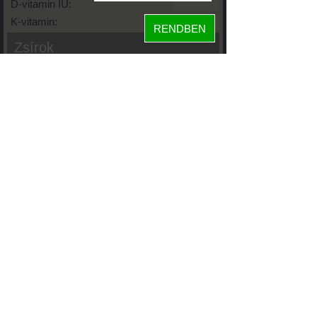
D-vitamin IU:
K-vitamin:
RENDBEN
Zsírok
Telített zsírsav:
Egysz. telítetlen:
Többsz. telitetlen:
Transzzsír:
Koleszterin:
Koffein (Caffeine):
Glikémiás index:
Tápanyageloszlás
42%
fehérje
szénhidrát
29%
29%
zsír