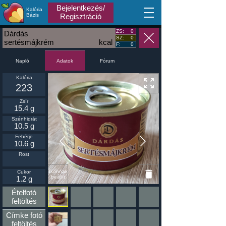
Bejelentkezés/
Kalória
MA
Bázis
Regisztráció
ZS:
0
Dárdás
SZ:
0
sertésmájkrém
kcal
F:
0
Napló
Fórum
Adatok
Kalória
223
Zsír
15.4 g
Szénhidrát
10.5 g
Fehérje
10.6 g
Rost
Ikonnak
Cukor
beállít
1.2 g
Ételfotó
feltöltés
Címke fotó
feltöltés