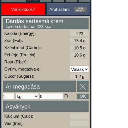
Vonalkódos?
Áruházlánc
Dárdás sertésmájkrém
kalória tartalma: 223 kcal
Kalória (Energy):
Zsír (Fat):
Szénhidrát (Carbo):
Fehérje (Protein):
Rost (Fiber):
Gyüm. megadva-e:
Cukor (Sugars):
Ár megadása
Ft
OK
Ásványok
Kálcium (Calc):
Vas (Iron):