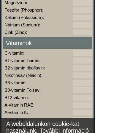
Magnézium :
Foszfor (Phosphor):
Kálium (Potassium):
Nátrium (Sodium):
Cink (Zinc):
Vitaminok
C-vitamin:
B1-vitamin Tiamin:
B2-vitamin riboflavin:
Nikotinsav (Niacin):
B6-vitamin:
B9-vitamin Folsav:
B12-vitamin:
A-vitamin RAE:
A-vitamin IU:
E-vitamin :
A weboldalunkon cookie-kat
D-vitamin (D2+D3):
használunk.
További információ