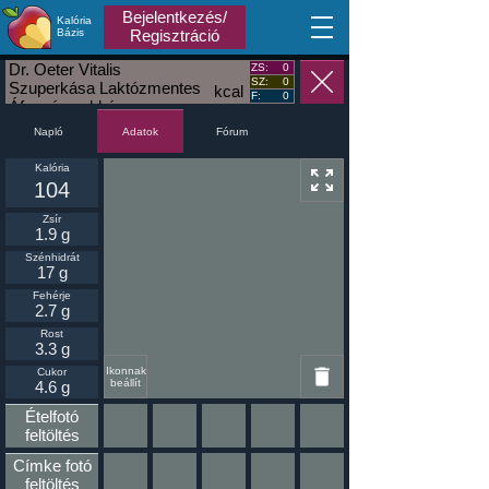
Bejelentkezés/
Kalória
MA
Bázis
Regisztráció
Dr. Oeter Vitalis
ZS:
0
SZ:
0
Szuperkása Laktózmentes
kcal
F:
0
Áfonyás zabkása
Napló
Fórum
Adatok
Kalória
104
Zsír
1.9 g
Szénhidrát
17 g
Fehérje
2.7 g
Rost
3.3 g
Ikonnak
Cukor
beállít
4.6 g
Ételfotó
feltöltés
Címke fotó
feltöltés