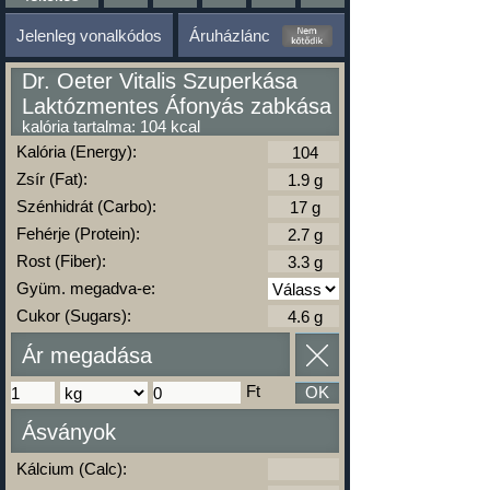
Jelenleg vonalkódos
Áruházlánc
Dr. Oeter Vitalis Szuperkása
Laktózmentes Áfonyás zabkása
kalória tartalma: 104 kcal
Kalória (Energy):
Zsír (Fat):
Szénhidrát (Carbo):
Fehérje (Protein):
Rost (Fiber):
Gyüm. megadva-e:
Cukor (Sugars):
Ár megadása
Ft
OK
Ásványok
Kálcium (Calc):