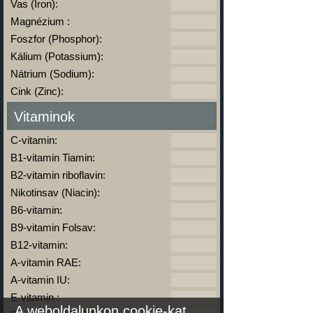
Vas (Iron):
Magnézium :
Foszfor (Phosphor):
Kálium (Potassium):
Nátrium (Sodium):
Cink (Zinc):
Vitaminok
C-vitamin:
B1-vitamin Tiamin:
B2-vitamin riboflavin:
Nikotinsav (Niacin):
B6-vitamin:
B9-vitamin Folsav:
B12-vitamin:
A-vitamin RAE:
A-vitamin IU:
E-vitamin :
A weboldalunkon cookie-kat