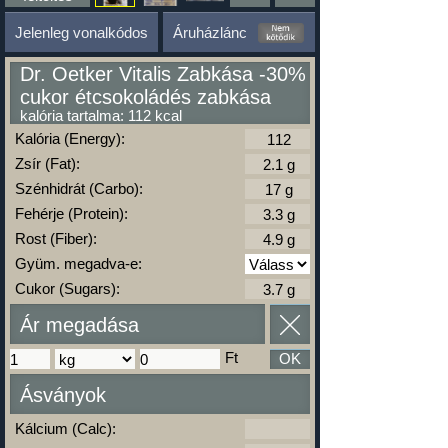
Jelenleg vonalkódos
Áruházlánc
Dr. Oetker Vitalis Zabkása -30%
cukor étcsokoládés zabkása
kalória tartalma: 112 kcal
Kalória (Energy):
Zsír (Fat):
Szénhidrát (Carbo):
Fehérje (Protein):
Rost (Fiber):
Gyüm. megadva-e:
Cukor (Sugars):
Ár megadása
Ft
OK
Ásványok
Kálcium (Calc):