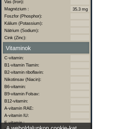
Vas (Iron):
Magnézium :
Foszfor (Phosphor):
Kálium (Potassium):
Nátrium (Sodium):
Cink (Zinc):
Vitaminok
C-vitamin:
B1-vitamin Tiamin:
B2-vitamin riboflavin:
Nikotinsav (Niacin):
B6-vitamin:
B9-vitamin Folsav:
B12-vitamin:
A-vitamin RAE:
A-vitamin IU:
E-vitamin :
A weboldalunkon cookie-kat