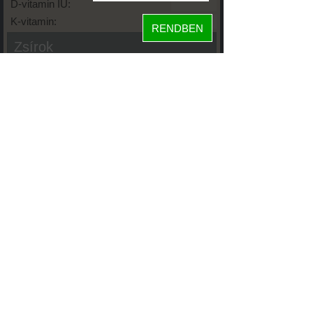
D-vitamin IU:
K-vitamin:
RENDBEN
Zsírok
Telített zsírsav:
Egysz. telítetlen:
Többsz. telitetlen:
Transzzsír:
Koleszterin:
Koffein (Caffeine):
Glikémiás index:
Tápanyageloszlás
53%
fehérje
4%
szénhidrát
43%
zsír