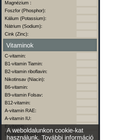
Magnézium :
Foszfor (Phosphor):
Kálium (Potassium):
Nátrium (Sodium):
Cink (Zinc):
Vitaminok
C-vitamin:
B1-vitamin Tiamin:
B2-vitamin riboflavin:
Nikotinsav (Niacin):
B6-vitamin:
B9-vitamin Folsav:
B12-vitamin:
A-vitamin RAE:
A-vitamin IU:
E-vitamin :
A weboldalunkon cookie-kat
D-vitamin (D2+D3):
használunk.
További információ