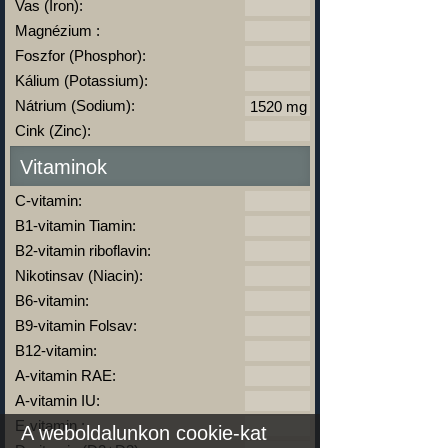
Vas (Iron):
Magnézium :
Foszfor (Phosphor):
Kálium (Potassium):
Nátrium (Sodium):
Cink (Zinc):
Vitaminok
C-vitamin:
B1-vitamin Tiamin:
B2-vitamin riboflavin:
Nikotinsav (Niacin):
B6-vitamin:
B9-vitamin Folsav:
B12-vitamin:
A-vitamin RAE:
A-vitamin IU:
E-vitamin :
A weboldalunkon cookie-kat