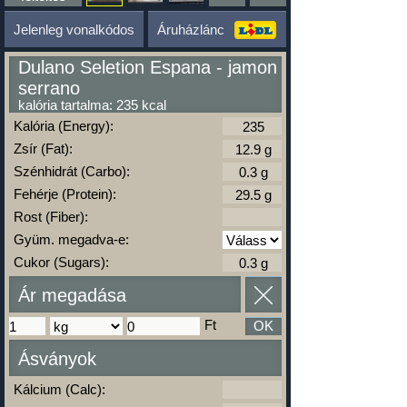
Jelenleg vonalkódos
Áruházlánc
Dulano Seletion Espana - jamon
serrano
kalória tartalma: 235 kcal
Kalória (Energy):
Zsír (Fat):
Szénhidrát (Carbo):
Fehérje (Protein):
Rost (Fiber):
Gyüm. megadva-e:
Cukor (Sugars):
Ár megadása
Ft
OK
Ásványok
Kálcium (Calc):