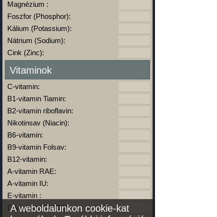
Magnézium :
Foszfor (Phosphor):
Kálium (Potassium):
Nátrium (Sodium):
Cink (Zinc):
Vitaminok
C-vitamin:
B1-vitamin Tiamin:
B2-vitamin riboflavin:
Nikotinsav (Niacin):
B6-vitamin:
B9-vitamin Folsav:
B12-vitamin:
A-vitamin RAE:
A-vitamin IU:
E-vitamin :
A weboldalunkon cookie-kat
D-vitamin (D2+D3):