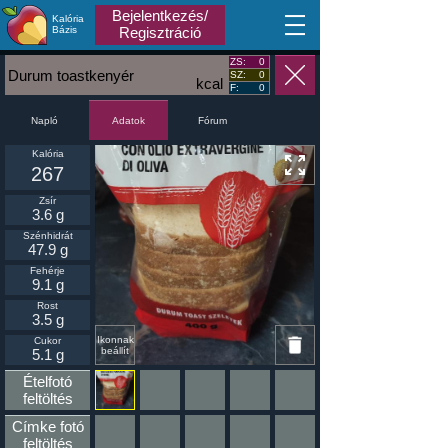
Bejelentkezés/
Kalória
MA
Bázis
Regisztráció
ZS:
0
Durum toastkenyér
SZ:
0
kcal
F:
0
Napló
Fórum
Adatok
Kalória
267
Zsír
3.6 g
Szénhidrát
47.9 g
Fehérje
9.1 g
Rost
3.5 g
Ikonnak
Cukor
beállít
5.1 g
Ételfotó
feltöltés
Címke fotó
feltöltés