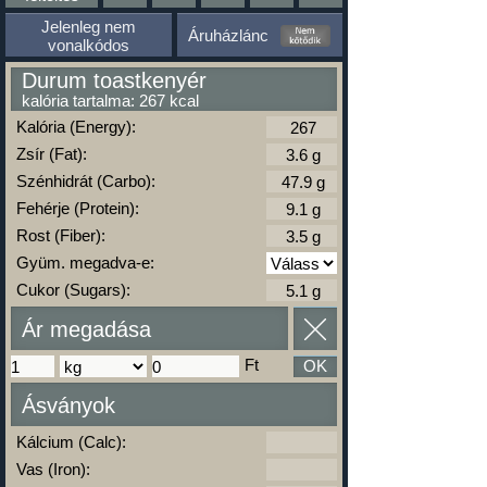
Jelenleg nem
Áruházlánc
vonalkódos
Durum toastkenyér
kalória tartalma: 267 kcal
Kalória (Energy):
Zsír (Fat):
Szénhidrát (Carbo):
Fehérje (Protein):
Rost (Fiber):
Gyüm. megadva-e:
Cukor (Sugars):
Ár megadása
Ft
OK
Ásványok
Kálcium (Calc):
Vas (Iron):