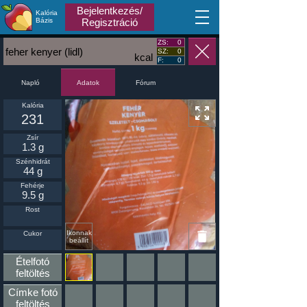
Bejelentkezés/
Kalória
MA
Bázis
Regisztráció
ZS:
0
feher kenyer (lidl)
SZ:
0
kcal
F:
0
Napló
Fórum
Adatok
Kalória
231
Zsír
1.3 g
Szénhidrát
44 g
Fehérje
9.5 g
Rost
Ikonnak
Cukor
beállít
Ételfotó
feltöltés
Címke fotó
feltöltés