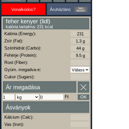
Vonalkódos?
Áruházlánc
feher kenyer (lidl)
kalória tartalma: 231 kcal
Kalória (Energy):
Zsír (Fat):
Szénhidrát (Carbo):
Fehérje (Protein):
Rost (Fiber):
Gyüm. megadva-e:
Cukor (Sugars):
Ár megadása
Ft
OK
Ásványok
Kálcium (Calc):
Vas (Iron):