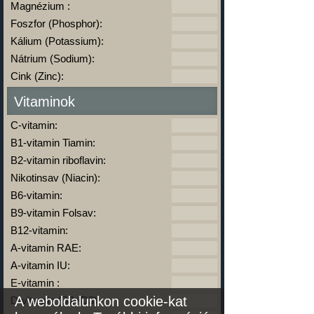
Magnézium :
Foszfor (Phosphor):
Kálium (Potassium):
Nátrium (Sodium):
Cink (Zinc):
Vitaminok
C-vitamin:
B1-vitamin Tiamin:
B2-vitamin riboflavin:
Nikotinsav (Niacin):
B6-vitamin:
B9-vitamin Folsav:
B12-vitamin:
A-vitamin RAE:
A-vitamin IU:
E-vitamin :
A weboldalunkon cookie-kat
D-vitamin (D2+D3):