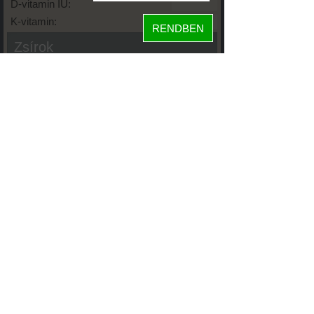
D-vitamin IU:
K-vitamin:
RENDBEN
Zsírok
Telített zsírsav:
Egysz. telítetlen:
Többsz. telitetlen:
Transzzsír:
Koleszterin:
Koffein (Caffeine):
Glikémiás index:
Tápanyageloszlás
fehérje
91%
9%
szénhidrát
zsír