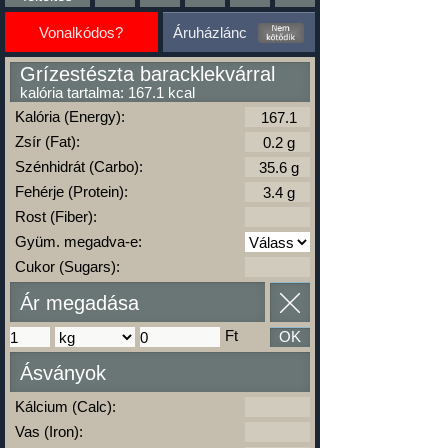
Vonalkódos?
Áruházlánc
Grízestészta baracklekvárral
kalória tartalma: 167.1 kcal
Kalória (Energy):
Zsír (Fat):
Szénhidrát (Carbo):
Fehérje (Protein):
Rost (Fiber):
Gyüm. megadva-e:
Cukor (Sugars):
Ár megadása
Ft
OK
Ásványok
Kálcium (Calc):
Vas (Iron):