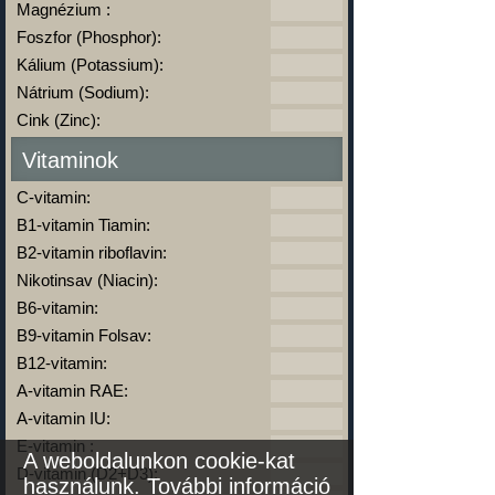
Magnézium :
Foszfor (Phosphor):
Kálium (Potassium):
Nátrium (Sodium):
Cink (Zinc):
Vitaminok
C-vitamin:
B1-vitamin Tiamin:
B2-vitamin riboflavin:
Nikotinsav (Niacin):
B6-vitamin:
B9-vitamin Folsav:
B12-vitamin:
A-vitamin RAE:
A-vitamin IU:
E-vitamin :
A weboldalunkon cookie-kat
D-vitamin (D2+D3):
használunk.
További információ