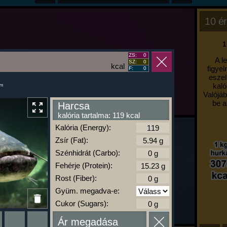
10 ér
1
ZS:
0
A l
SZ:
0
kcal
figyel
F:
0
eszel
kaló
um
Valójáb
be a
Harcsa
kalória tartalma: 119 kcal
Kalória (Energy):
Zsír (Fat):
Szénhidrát (Carbo):
Fehérje (Protein):
Rost (Fiber):
Gyüm. megadva-e:
Cukor (Sugars):
Ár megadása