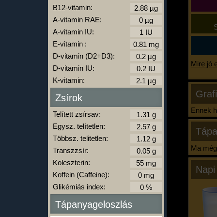
B12-vitamin:
A-vitamin RAE:
S
A-vitamin IU:
E-vitamin :
D-vitamin (D2+D3):
Mire jó 
D-vitamin IU:
K-vitamin:
Graf
Zsírok
Ennek ha
Telített zsírsav:
Egysz. telítetlen:
Tápa
Többsz. telitetlen:
Ma még 
Transzzsír:
Koleszterin:
Napi
Koffein (Caffeine):
Glikémiás index:
Tápanyageloszlás