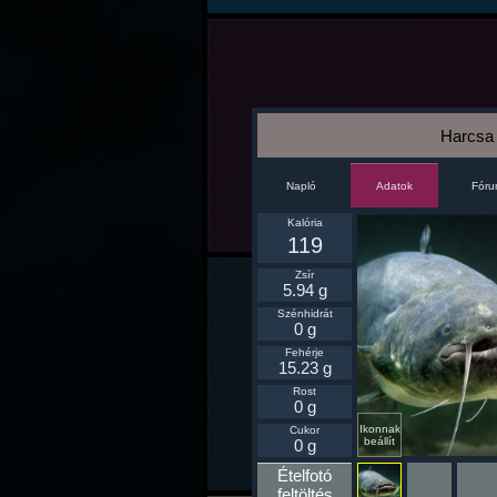
Harcsa
Napló
Fór
Adatok
Kalória
119
Zsír
5.94 g
Szénhidrát
0 g
Fehérje
15.23 g
Rost
0 g
Ikonnak
Cukor
beállít
0 g
Ételfotó
feltöltés