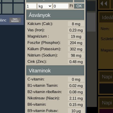
Ft
OK
Ásványok
Ideál
Ha ma már nem eszel/sportolsz többet,
lánc
kattints a kiértékelésre!
Kálcium (Calc):
A Kalória Szimulátor Prémium funkció.
Nem:
Vas (Iron):
Magnézium :
Születé
Foszfor (Phosphor):
-
Kálium (Potassium):
Magass
Nátrium (Sodium):
Cink (Zinc):
kalóriabázis.hu
Vitaminok
Napi
C-vitamin:
B1-vitamin Tiamin:
B2-vitamin riboflavin:
Nikotinsav (Niacin):
Napi
B6-vitamin:
B9-vitamin Folsav: