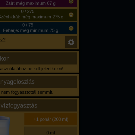
Zsír: még maximum 67 g
0
/
275
zénhidrát: még maximum 275 g
0
/
75
Fehérje: még minimum 75 g
ez?
ikon
sználatához be kell jelentkezni!
nyageloszlás
nem fogyasztottál semmit.
 vízfogyasztás