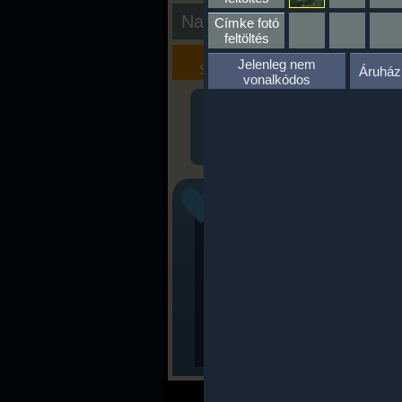
Nap kiértékelése
Címke fotó
feltöltés
Kalória
Szöveges
Jelenleg nem
Szimulátor
Értékelés
Áruház
vonalkódos