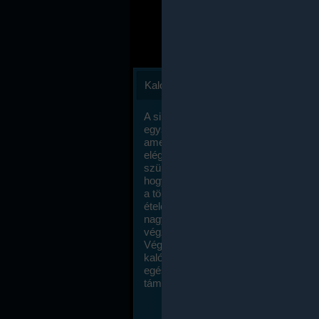
Kalóriaszámlálás
A sikeres fogyás titka valójában igen
egyszerű: égess több energiát, mint
amennyit beviszel. Természetesen e
elég nagy fegyelemre és akaraterőre
szükség, de meglepődve fogod tapasz
hogy a kalóriaszámolás mennyire ru
a többi diétához képest. Itt nincsenek ti
ételek és a megengedett kalóriabevite
nagymértékben növelheted ha testmo
végzel.
Végül, de nem utolsó sorban, a
kalóriaszámolás módszerét a legtöbb
egészségügyi szakorvos ajánlja és
támogatja.
To