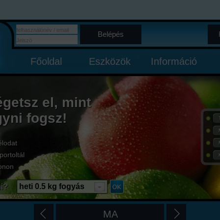
Belépés
Főoldal
Eszközök
Információ
égetsz el, mint
gyni fogsz!
élodat
portoltál
onon
i?
heti 0.5 kg fogyás
MA