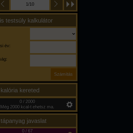
1/10
is testsúly kalkulátor
si év:
ág:
 kalória kereted
0 / 2000
Még 2000 kcal-t ehetsz ma.
 tápanyag javaslat
0
/
67