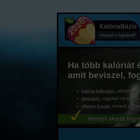
KalóriaBázis
Vezesd a fogyásod!
Ha több kalóriát 
amit beviszel, fo
kalória kalkulátor:
állítsd be c
ételnapló:
rögzítsd mit ettél, s
sikeres fogyás:
kövesd grafik
Mennyit akarsz fogyn