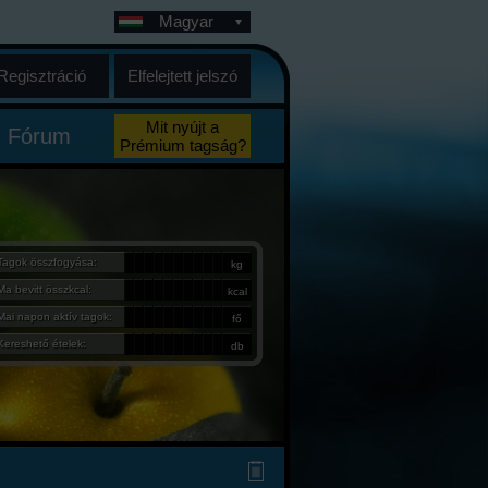
Magyar
Regisztráció
Elfelejtett jelszó
Mit nyújt a
Fórum
Prémium tagság?
Tagok összfogyása:
kg
Ma bevitt összkcal:
kcal
Mai napon aktív tagok:
fő
Kereshető ételek:
db