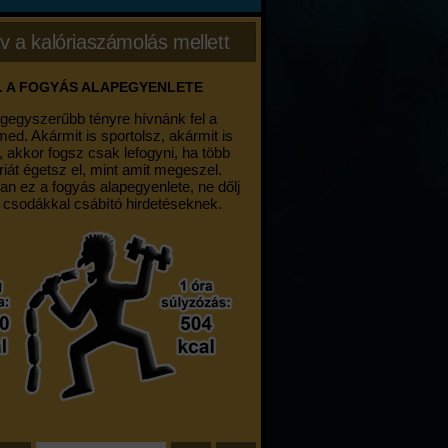
v a kalóriaszámolás mellett
. A FOGYÁS ALAPEGYENLETE
egegyszerűbb tényre hívnánk fel a
med. Akármit is sportolsz, akármit is
, akkor fogsz csak lefogyni, ha több
riát égetsz el, mint amit megeszel.
an ez a fogyás alapegyenlete, ne dőlj
 csodákkal csábító hirdetéseknek.