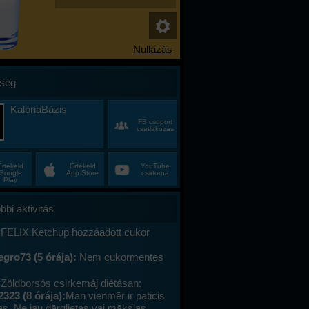
ség
KalóriaBázis
FB csoport
csatlakozás
Értékeld
Értékeld
YouTube
Google
App Store
csatorna
Play
bbi aktivitás
 FELIX Ketchup hozzáadott cukor
gro73 (5 órája):
Nem cukormentes
0%-al kevesebb cukor
 Zöldborsós csirkemáj diétásan:
2323 (8 órája):
Man vienmēr ir paticis
tas. Ne jau dārglietas vai mākslas