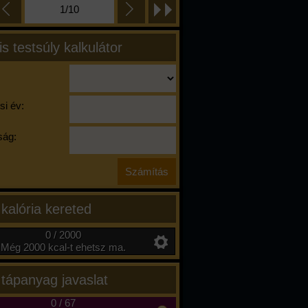
1/10
is testsúly kalkulátor
si év:
ág:
 kalória kereted
0 / 2000
Még 2000 kcal-t ehetsz ma.
 tápanyag javaslat
0
/
67