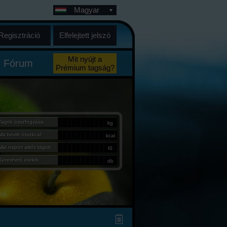
Magyar
Regisztráció
Elfelejtett jelszó
Mit nyújt a
Fórum
Prémium tagság?
Tagok összfogyása:
kg
Ma bevitt összkcal:
kcal
Mai napon aktív tagok:
fő
Kereshető ételek:
db