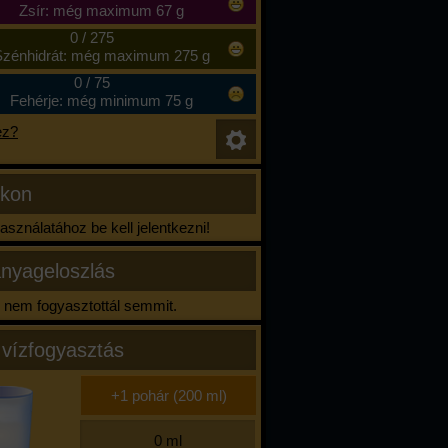
Zsír: még maximum 67 g
0
/
275
zénhidrát: még maximum 275 g
0
/
75
Fehérje: még minimum 75 g
ez?
ikon
sználatához be kell jelentkezni!
nyageloszlás
nem fogyasztottál semmit.
 vízfogyasztás