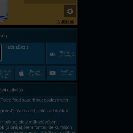
ség
KalóriaBázis
FB csoport
csatlakozás
Értékeld
Értékeld
YouTube
Google
App Store
csatorna
Play
bbi aktivitás
Polcz food sauerkraut goulash with
 (most):
Valós étel, valós adatokkal.
 Hibák az oldal működésében:
 (1 órája):
Nem fontos, de külföldön
ek az időbélyegek. Itt 9:20 van, otthon