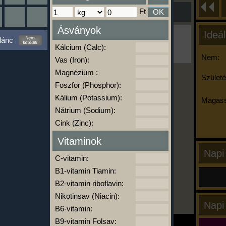
Ft
OK
Ásványok
Ideál
Ha ma már nem eszel/sportolsz többet,
lánc
kattints a kiértékelésre!
Kálcium (Calc):
A Kalória Szimulátor Prémium funkció.
Nem:
Vas (Iron):
Magnézium :
Születé
Foszfor (Phosphor):
-
Kálium (Potassium):
Magass
Nátrium (Sodium):
Cink (Zinc):
kalóriabázis.hu
Vitaminok
Napi
C-vitamin:
B1-vitamin Tiamin:
B2-vitamin riboflavin:
Nikotinsav (Niacin):
Napi
B6-vitamin:
B9-vitamin Folsav: