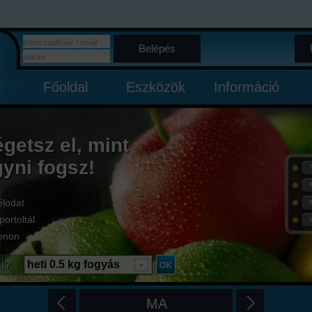
Belépés
Főoldal
Eszközök
Információ
égetsz el, mint
gyni fogsz!
élodat
portoltál
onon
i?
heti 0.5 kg fogyás
MA