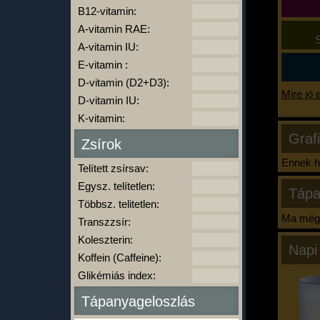
B12-vitamin:
A-vitamin RAE:
S
A-vitamin IU:
E-vitamin :
D-vitamin (D2+D3):
Mire jó 
D-vitamin IU:
K-vitamin:
Graf
Zsírok
Ennek ha
Telített zsírsav:
Egysz. telítetlen:
Tápa
Többsz. telitetlen:
Ma még 
Transzzsír:
Koleszterin:
Napi
Koffein (Caffeine):
Glikémiás index:
Tápanyageloszlás