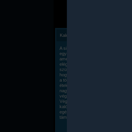
Kalóriaszámlálás
A sikeres fogyás titka valójában igen
egyszerű: égess több energiát, mint
amennyit beviszel. Természetesen e
elég nagy fegyelemre és akaraterőre
szükség, de meglepődve fogod tapasz
hogy a kalóriaszámolás mennyire ru
a többi diétához képest. Itt nincsenek ti
ételek és a megengedett kalóriabevite
nagymértékben növelheted ha testmo
végzel.
Végül, de nem utolsó sorban, a
kalóriaszámolás módszerét a legtöbb
egészségügyi szakorvos ajánlja és
támogatja.
To