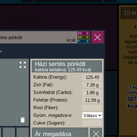
10 ér
1
ZS:
0
A l
rtés pörkölt
SZ:
0
kcal
figyel
F:
0
eszel
kaló
um
Valójáb
be a
Házi sertés pörkölt
kalória tartalma: 125.49 kcal
Kalória (Energy):
Zsír (Fat):
Szénhidrát (Carbo):
Fehérje (Protein):
Rost (Fiber):
Gyüm. megadva-e:
Cukor (Sugars):
Ár megadása