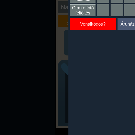
Nap kiértékelése
Címke fotó
feltöltés
Kalória
Szöveges
Szimulátor
Értékelés
Vonalkódos?
Áruház