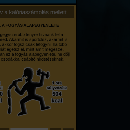
v a kalóriaszámolás mellett
. A FOGYÁS ALAPEGYENLETE
egegyszerűbb tényre hívnánk fel a
med. Akármit is sportolsz, akármit is
, akkor fogsz csak lefogyni, ha több
riát égetsz el, mint amit megeszel.
an ez a fogyás alapegyenlete, ne dőlj
 csodákkal csábító hirdetéseknek.