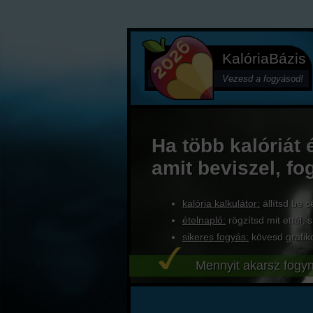
KalóriaBázis
Vezesd a fogyásod!
Ha több kalóriát 
amit beviszel, fo
kalória kalkulátor:
állítsd be c
ételnapló:
rögzítsd mit ettél, s
sikeres fogyás:
kövesd grafik
Mennyit akarsz fogyn