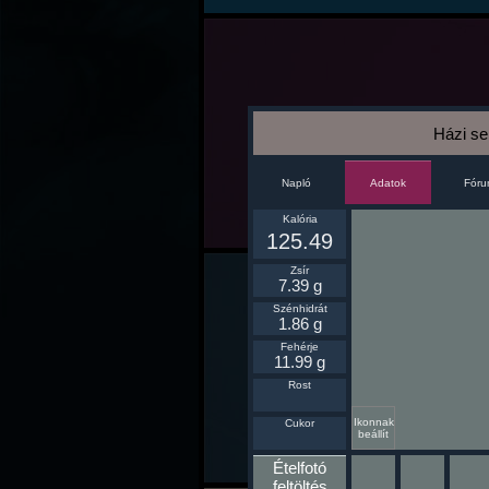
Házi se
Napló
Fór
Adatok
Kalória
125.49
Zsír
7.39 g
Szénhidrát
1.86 g
Fehérje
11.99 g
Rost
Ikonnak
Cukor
beállít
Ételfotó
feltöltés