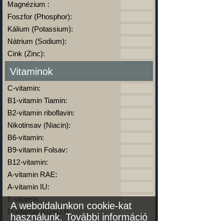
Magnézium :
Foszfor (Phosphor):
Kálium (Potassium):
Nátrium (Sodium):
Cink (Zinc):
Vitaminok
C-vitamin:
B1-vitamin Tiamin:
B2-vitamin riboflavin:
Nikotinsav (Niacin):
B6-vitamin:
B9-vitamin Folsav:
B12-vitamin:
A-vitamin RAE:
A-vitamin IU:
E-vitamin :
A weboldalunkon cookie-kat
D-vitamin (D2+D3):
használunk.
További információ