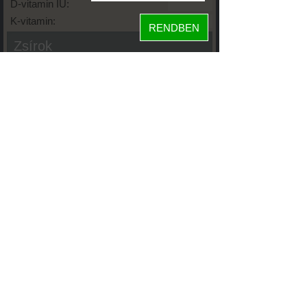
D-vitamin IU:
K-vitamin:
RENDBEN
Zsírok
Telített zsírsav:
Egysz. telítetlen:
Többsz. telitetlen:
Transzzsír:
Koleszterin:
Koffein (Caffeine):
Glikémiás index:
Tápanyageloszlás
37%
fehérje
14%
szénhidrát
49%
zsír