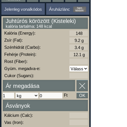
Jelenleg vonalkódos
Áruházlánc
Juhtúrós körözött (Kisteleki)
kalória tartalma: 148 kcal
Kalória (Energy):
Zsír (Fat):
Szénhidrát (Carbo):
Fehérje (Protein):
Rost (Fiber):
Gyüm. megadva-e:
Cukor (Sugars):
Ár megadása
Ft
OK
Ásványok
Kálcium (Calc):
Vas (Iron):