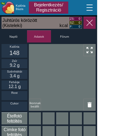
Bejelentkezés/
Kalória
MA
Bázis
Regisztráció
ZS:
0
Juhtúrós körözött
SZ:
0
(Kisteleki)
kcal
F:
0
Napló
Fórum
Adatok
Kalória
148
Zsír
9.2 g
Szénhidrát
3.4 g
Fehérje
12.1 g
Rost
Ikonnak
Cukor
beállít
Ételfotó
feltöltés
Címke fotó
feltöltés