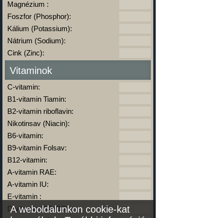
Magnézium :
Foszfor (Phosphor):
Kálium (Potassium):
Nátrium (Sodium):
Cink (Zinc):
Vitaminok
C-vitamin:
B1-vitamin Tiamin:
B2-vitamin riboflavin:
Nikotinsav (Niacin):
B6-vitamin:
B9-vitamin Folsav:
B12-vitamin:
A-vitamin RAE:
A-vitamin IU:
E-vitamin :
A weboldalunkon cookie-kat
D-vitamin (D2+D3):