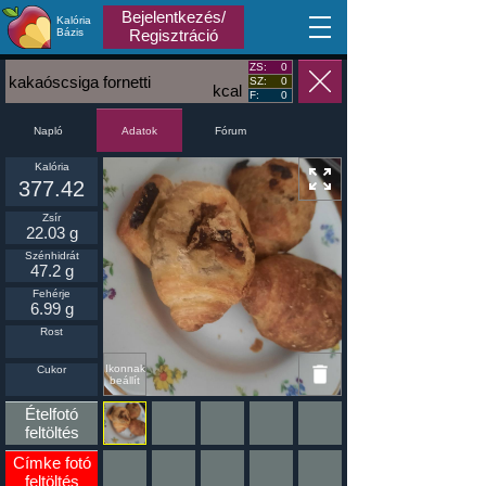
Bejelentkezés/
Kalória
MA
Bázis
Regisztráció
ZS:
0
kakaóscsiga fornetti
SZ:
0
kcal
F:
0
Napló
Fórum
Adatok
Kalória
377.42
Zsír
22.03 g
Szénhidrát
47.2 g
Fehérje
6.99 g
Rost
Ikonnak
Cukor
beállít
Ételfotó
feltöltés
Címke fotó
feltöltés