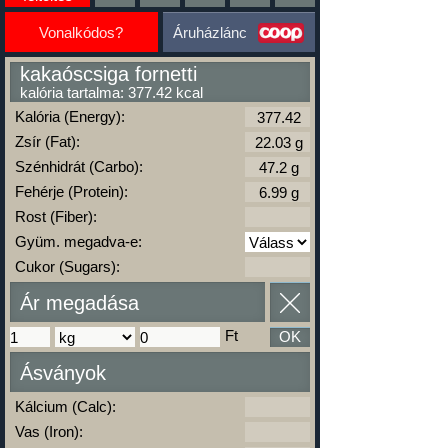
Vonalkódos?
Áruházlánc
kakaóscsiga fornetti
kalória tartalma: 377.42 kcal
Kalória (Energy):
Zsír (Fat):
Szénhidrát (Carbo):
Fehérje (Protein):
Rost (Fiber):
Gyüm. megadva-e:
Cukor (Sugars):
Ár megadása
Ft
OK
Ásványok
Kálcium (Calc):
Vas (Iron):