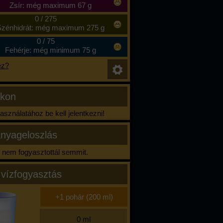
Zsír: még maximum 67 g
0
/
275
zénhidrát: még maximum 275 g
0
/
75
Fehérje: még minimum 75 g
ez?
ikon
sználatához be kell jelentkezni!
nyageloszlás
nem fogyasztottál semmit.
 vízfogyasztás