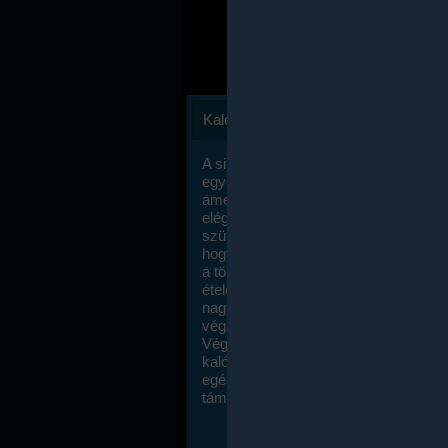
Kalóriaszámlálás
A sikeres fogyás titka valójában igen
egyszerű: égess több energiát, mint
amennyit beviszel. Természetesen e
elég nagy fegyelemre és akaraterőre
szükség, de meglepődve fogod tapasz
hogy a kalóriaszámolás mennyire ru
a többi diétához képest. Itt nincsenek ti
ételek és a megengedett kalóriabevite
nagymértékben növelheted ha testmo
végzel.
Végül, de nem utolsó sorban, a
kalóriaszámolás módszerét a legtöbb
egészségügyi szakorvos ajánlja és
támogatja.
To