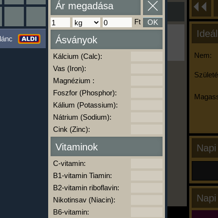
Ár megadása
Ft
OK
Ideál
Ha ma már nem eszel/sportolsz többet,
lánc
Ásványok
kattints a kiértékelésre!
A Kalória Szimulátor Prémium funkció.
Nem:
Kálcium (Calc):
Vas (Iron):
Születé
Magnézium :
-
Foszfor (Phosphor):
Magass
Kálium (Potassium):
Nátrium (Sodium):
kalóriabázis.hu
Cink (Zinc):
Vitaminok
Napi
C-vitamin:
B1-vitamin Tiamin:
B2-vitamin riboflavin:
Napi
Nikotinsav (Niacin):
B6-vitamin: