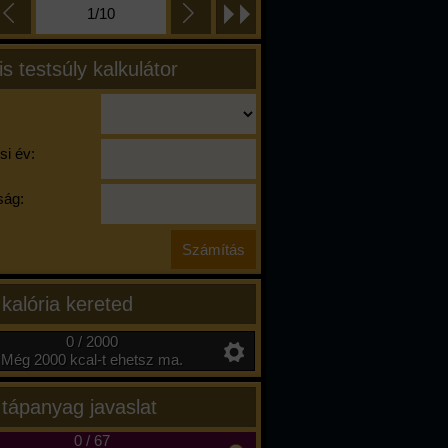
1/10
is testsúly kalkulátor
si év:
ág:
 kalória kereted
0 / 2000
Még 2000 kcal-t ehetsz ma.
 tápanyag javaslat
0
/
67