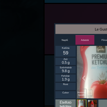
Le Gus
Napló
Fór
Adatok
Kalória
59
Zsír
0.5 g
Szénhidrát
9.8 g
Fehérje
1.9 g
Rost
Ikonnak
Cukor
beállít
Ételfotó
feltöltés