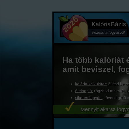
KalóriaBázis
Vezesd a fogyásod!
Ha több kalóriát 
amit beviszel, fo
kalória kalkulátor:
állítsd be c
ételnapló:
rögzítsd mit ettél, s
sikeres fogyás:
kövesd grafik
Mennyit akarsz fogyn