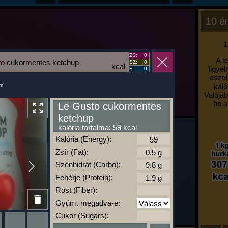
10 ér
1
ZS:
0
A l
to cukormentes ketchup
SZ:
0
kcal
figyel
F:
0
eszel
kaló
um
Valójáb
be a
Le Gusto cukormentes
ketchup
kalória tartalma: 59 kcal
Kalória (Energy):
Zsír (Fat):
Szénhidrát (Carbo):
Fehérje (Protein):
Rost (Fiber):
Gyüm. megadva-e:
Cukor (Sugars):