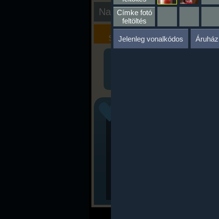
Nap kiértékelése
Címke fotó
feltöltés
Kalória
Szöveges
Szimulátor
Értékelés
Jelenleg vonalkódos
Áruház