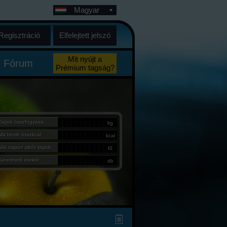
Magyar
Regisztráció
Elfelejtett jelszó
Mit nyújt a
Fórum
Prémium tagság?
Tagok összfogyása:
kg
Ma bevitt összkcal:
kcal
Mai napon aktív tagok:
fő
Kereshető ételek:
db