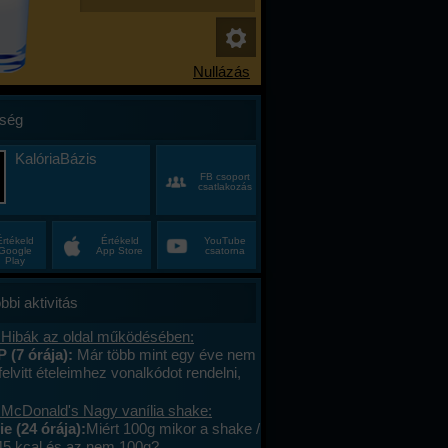
ség
KalóriaBázis
FB csoport
csatlakozás
Értékeld
Értékeld
YouTube
Google
App Store
csatorna
Play
bbi aktivitás
 Hibák az oldal működésében:
P (7 órája):
Már több mint egy éve nem
felvitt ételeimhez vonalkódot rendelni,
ktív az ablak. Az áruház lánchoz
s megy. A mások által megadott
 McDonald's Nagy vanília shake:
okat le tudom olvasni , jól működik. .
e (24 órája):
Miért 100g mikor a shake /
lefont cseréltem, a legújabb android fut,
45 kcal és az nem 100g?