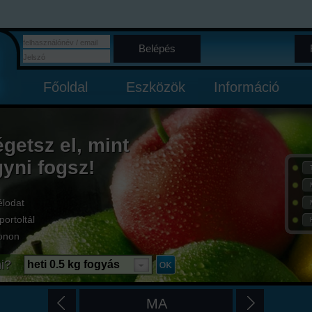
Belépés
Főoldal
Eszközök
Információ
égetsz el, mint
gyni fogsz!
élodat
portoltál
onon
i?
heti 0.5 kg fogyás
MA