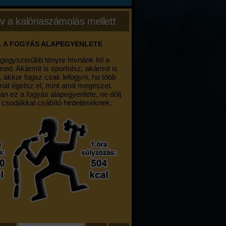
v a kalóriaszámolás mellett
. A FOGYÁS ALAPEGYENLETE
egegyszerűbb tényre hívnánk fel a
med. Akármit is sportolsz, akármit is
, akkor fogsz csak lefogyni, ha több
riát égetsz el, mint amit megeszel.
an ez a fogyás alapegyenlete, ne dőlj
 csodákkal csábító hirdetéseknek.