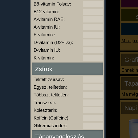
B9-vitamin Folsav:
B12-vitamin:
S
A-vitamin RAE:
A-vitamin IU:
E-vitamin :
Mire jó 
D-vitamin (D2+D3):
D-vitamin IU:
K-vitamin:
Graf
Zsírok
Ennek ha
Telített zsírsav:
Tápa
Egysz. telítetlen:
Ma még 
Többsz. telitetlen:
Transzzsír:
Napi
Koleszterin:
Koffein (Caffeine):
Glikémiás index:
Tápanyageloszlás