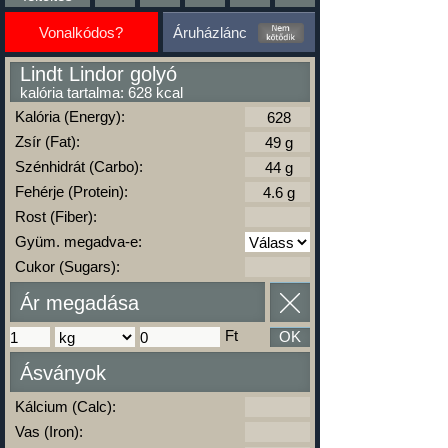
Vonalkódos?
Áruházlánc
Lindt Lindor golyó
kalória tartalma: 628 kcal
Kalória (Energy):
Zsír (Fat):
Szénhidrát (Carbo):
Fehérje (Protein):
Rost (Fiber):
Gyüm. megadva-e:
Cukor (Sugars):
Ár megadása
Ft
OK
Ásványok
Kálcium (Calc):
Vas (Iron):