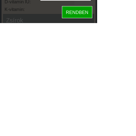
D-vitamin IU:
K-vitamin:
RENDBEN
Zsírok
Telített zsírsav:
Egysz. telítetlen:
Többsz. telitetlen:
Transzzsír:
Koleszterin:
Koffein (Caffeine):
Glikémiás index:
Tápanyageloszlás
50%
fehérje
5%
szénhidrát
45%
zsír