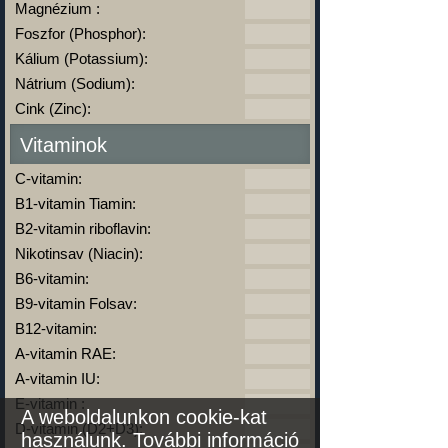
Magnézium :
Foszfor (Phosphor):
Kálium (Potassium):
Nátrium (Sodium):
Cink (Zinc):
Vitaminok
C-vitamin:
B1-vitamin Tiamin:
B2-vitamin riboflavin:
Nikotinsav (Niacin):
B6-vitamin:
B9-vitamin Folsav:
B12-vitamin:
A-vitamin RAE:
A-vitamin IU:
E-vitamin :
A weboldalunkon cookie-kat
D-vitamin (D2+D3):
használunk.
További információ