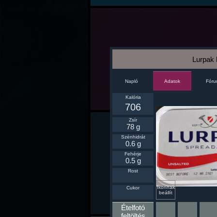
Lurpak 
Napló
Fór
Adatok
Kalória
706
Zsír
78 g
Szénhidrát
0.6 g
Fehérje
0.5 g
Rost
Ikonnak
Cukor
beállít
Ételfotó
feltöltés