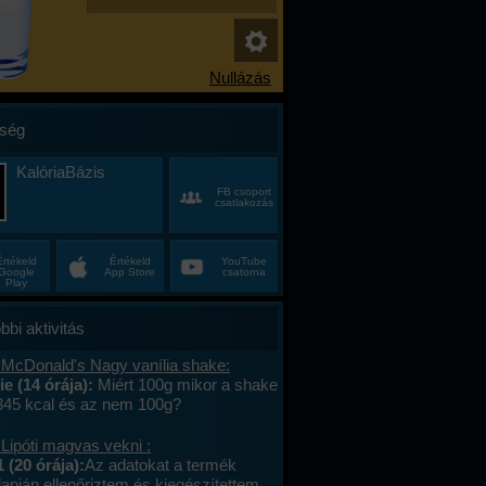
ség
KalóriaBázis
FB csoport
csatlakozás
Értékeld
Értékeld
YouTube
Google
App Store
csatorna
Play
bbi aktivitás
 McDonald's Nagy vanília shake:
e (14 órája):
Miért 100g mikor a shake
 345 kcal és az nem 100g?
Lipóti magvas vekni :
 (20 órája):
Az adatokat a termék
apján ellenőriztem és kiegészítettem.