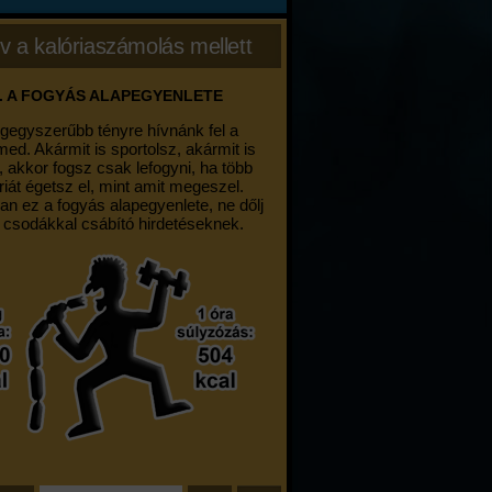
v a kalóriaszámolás mellett
. A FOGYÁS ALAPEGYENLETE
egegyszerűbb tényre hívnánk fel a
med. Akármit is sportolsz, akármit is
, akkor fogsz csak lefogyni, ha több
riát égetsz el, mint amit megeszel.
an ez a fogyás alapegyenlete, ne dőlj
 csodákkal csábító hirdetéseknek.