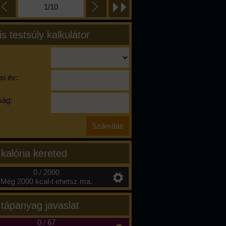
1/10
is testsúly kalkulátor
si év:
ág:
 kalória kereted
0 / 2000
Még 2000 kcal-t ehetsz ma.
 tápanyag javaslat
0
/
67