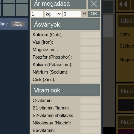
Ár megadása
Ft
OK
Ideál
Ha ma már nem eszel/sportolsz többet,
lánc
Ásványok
kattints a kiértékelésre!
A Kalória Szimulátor Prémium funkció.
Nem:
Kálcium (Calc):
Vas (Iron):
Születé
Magnézium :
-
Foszfor (Phosphor):
Magass
Kálium (Potassium):
Nátrium (Sodium):
kalóriabázis.hu
Cink (Zinc):
Vitaminok
Napi
C-vitamin:
B1-vitamin Tiamin:
B2-vitamin riboflavin:
Napi
Nikotinsav (Niacin):
B6-vitamin: