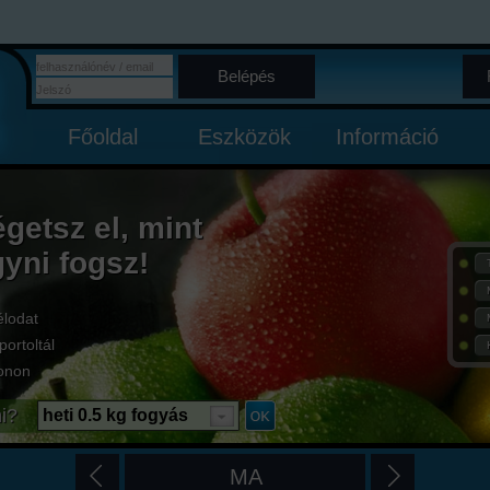
Belépés
Főoldal
Eszközök
Információ
égetsz el, mint
gyni fogsz!
élodat
portoltál
onon
i?
heti 0.5 kg fogyás
MA