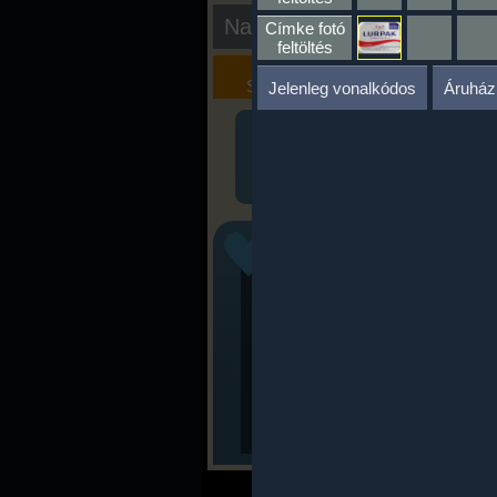
Nap kiértékelése
Címke fotó
feltöltés
Kalória
Szöveges
Szimulátor
Értékelés
Jelenleg vonalkódos
Áruház