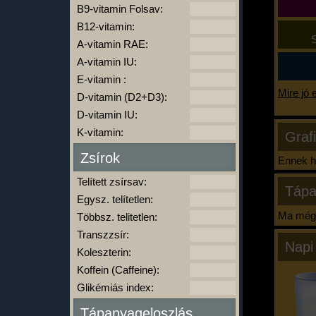
B9-vitamin Folsav:
B12-vitamin:
S
A-vitamin RAE:
A-vitamin IU:
E-vitamin :
Mire jó 
D-vitamin (D2+D3):
D-vitamin IU:
K-vitamin:
Graf
Zsírok
Ennek ha
Telített zsírsav:
Tápa
Egysz. telítetlen:
Ma még 
Többsz. telitetlen:
Transzzsír:
Napi
Koleszterin:
Koffein (Caffeine):
Glikémiás index:
Tápanyageloszlás