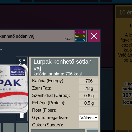
10 ér
1
ZS:
0
A l
kenhető sótlan vaj
SZ:
0
kcal
figyel
F:
0
eszel
kaló
um
Valójáb
be a
Lurpak kenhető sótlan
vaj
kalória tartalma: 706 kcal
Kalória (Energy):
Zsír (Fat):
Szénhidrát (Carbo):
Fehérje (Protein):
Rost (Fiber):
Gyüm. megadva-e:
Cukor (Sugars):