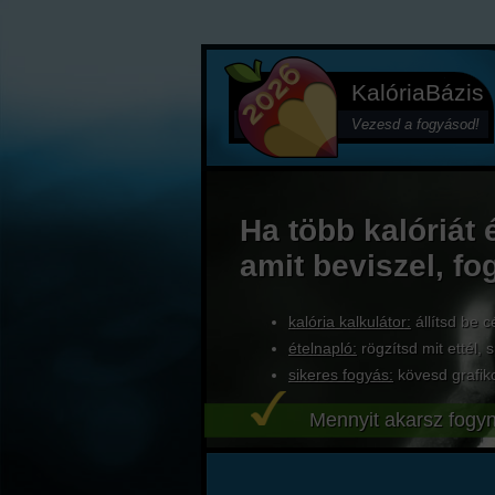
KalóriaBázis
Vezesd a fogyásod!
Ha több kalóriát 
amit beviszel, fo
kalória kalkulátor:
állítsd be c
ételnapló:
rögzítsd mit ettél, s
sikeres fogyás:
kövesd grafik
Mennyit akarsz fogyn