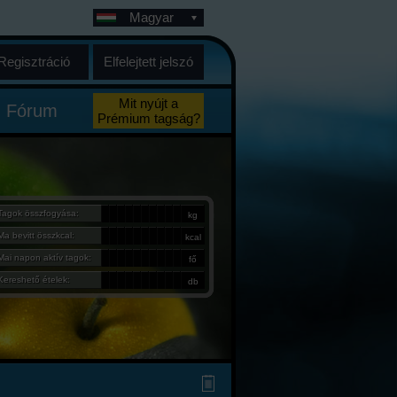
Magyar
Regisztráció
Elfelejtett jelszó
Mit nyújt a
Fórum
Prémium tagság?
Tagok összfogyása:
kg
Ma bevitt összkcal:
kcal
Mai napon aktív tagok:
fő
Kereshető ételek:
db