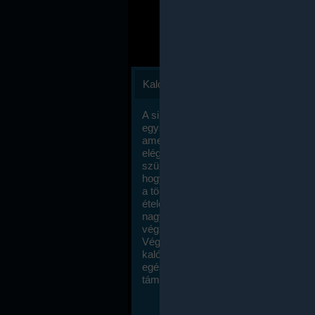
Kalóriaszámlálás
A sikeres fogyás titka valójában igen
egyszerű: égess több energiát, mint
amennyit beviszel. Természetesen e
elég nagy fegyelemre és akaraterőre
szükség, de meglepődve fogod tapasz
hogy a kalóriaszámolás mennyire ru
a többi diétához képest. Itt nincsenek ti
ételek és a megengedett kalóriabevite
nagymértékben növelheted ha testmo
végzel.
Végül, de nem utolsó sorban, a
kalóriaszámolás módszerét a legtöbb
egészségügyi szakorvos ajánlja és
támogatja.
To