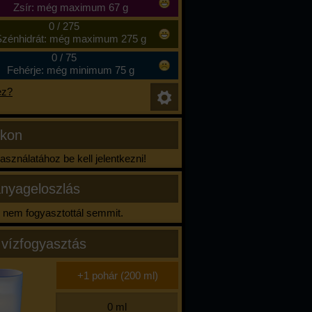
Zsír: még maximum 67 g
0
/
275
zénhidrát: még maximum 275 g
0
/
75
Fehérje: még minimum 75 g
ez?
ikon
sználatához be kell jelentkezni!
nyageloszlás
nem fogyasztottál semmit.
 vízfogyasztás