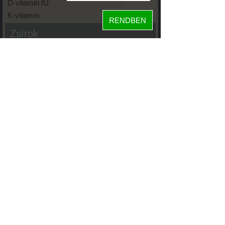
D-vitamin IU:
K-vitamin:
RENDBEN
Zsírok
Telített zsírsav:
Egysz. telítetlen:
Többsz. telitetlen:
Transzzsír:
Koleszterin:
Koffein (Caffeine):
Glikémiás index:
Tápanyageloszlás
38%
fehérje
7%
szénhidrát
55%
zsír