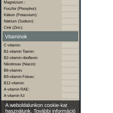
Magnézium :
Foszfor (Phosphor):
Kálium (Potassium):
Nátrium (Sodium):
Cink (Zinc):
Vitaminok
C-vitamin:
B1-vitamin Tiamin:
B2-vitamin riboflavin:
Nikotinsav (Niacin):
B6-vitamin:
B9-vitamin Folsav:
B12-vitamin:
A-vitamin RAE:
A-vitamin IU:
E-vitamin :
A weboldalunkon cookie-kat
D-vitamin (D2+D3):
használunk.
További információ