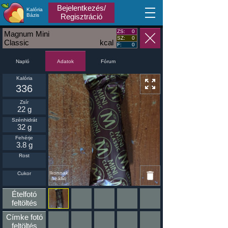
Bejelentkezés/
Kalória
MA
Bázis
Regisztráció
ZS:
0
Magnum Mini
SZ:
0
Classic
kcal
F:
0
Napló
Fórum
Adatok
Kalória
336
Zsír
22 g
Szénhidrát
32 g
Fehérje
3.8 g
Rost
Ikonnak
Cukor
beállít
Ételfotó
feltöltés
Címke fotó
feltöltés