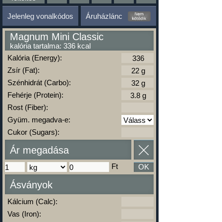
Jelenleg vonalkódos
Áruházlánc
Magnum Mini Classic
kalória tartalma: 336 kcal
Kalória (Energy):
Zsír (Fat):
Szénhidrát (Carbo):
Fehérje (Protein):
Rost (Fiber):
Gyüm. megadva-e:
Cukor (Sugars):
Ár megadása
Ft
OK
Ásványok
Kálcium (Calc):
Vas (Iron):