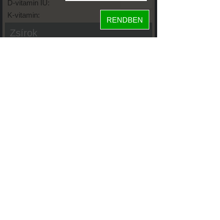
D-vitamin IU:
K-vitamin:
RENDBEN
Zsírok
Telített zsírsav:
Egysz. telítetlen:
Többsz. telitetlen:
Transzzsír:
Koleszterin:
Koffein (Caffeine):
Glikémiás index:
Tápanyageloszlás
30%
fehérje
43%
szénhidrát
28%
zsír