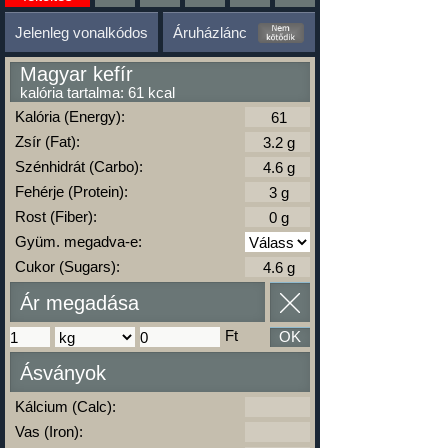
Jelenleg vonalkódos
Áruházlánc
Magyar kefír
kalória tartalma: 61 kcal
Kalória (Energy):
Zsír (Fat):
Szénhidrát (Carbo):
Fehérje (Protein):
Rost (Fiber):
Gyüm. megadva-e:
Cukor (Sugars):
Ár megadása
Ft
OK
Ásványok
Kálcium (Calc):
Vas (Iron):