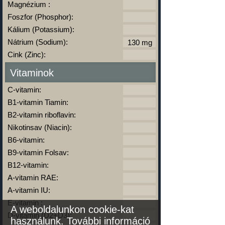
Magnézium :
Foszfor (Phosphor):
Kálium (Potassium):
Nátrium (Sodium):
Cink (Zinc):
Vitaminok
C-vitamin:
B1-vitamin Tiamin:
B2-vitamin riboflavin:
Nikotinsav (Niacin):
B6-vitamin:
B9-vitamin Folsav:
B12-vitamin:
A-vitamin RAE:
A-vitamin IU:
E-vitamin :
A weboldalunkon cookie-kat
D-vitamin (D2+D3):
használunk.
További információ