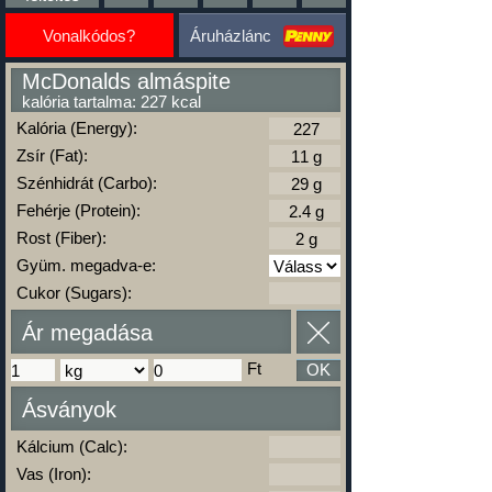
Vonalkódos?
Áruházlánc
McDonalds almáspite
kalória tartalma: 227 kcal
Kalória (Energy):
Zsír (Fat):
Szénhidrát (Carbo):
Fehérje (Protein):
Rost (Fiber):
Gyüm. megadva-e:
Cukor (Sugars):
Ár megadása
Ft
OK
Ásványok
Kálcium (Calc):
Vas (Iron):