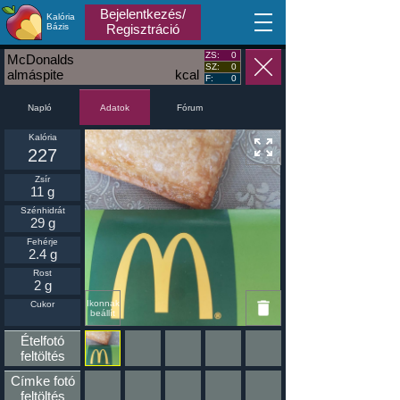
Bejelentkezés/
Kalória
MA
Bázis
Regisztráció
ZS:
0
McDonalds
SZ:
0
almáspite
kcal
F:
0
Napló
Fórum
Adatok
Kalória
227
Zsír
11 g
Szénhidrát
29 g
Fehérje
2.4 g
Rost
2 g
Ikonnak
Cukor
beállít
Ételfotó
feltöltés
Címke fotó
feltöltés