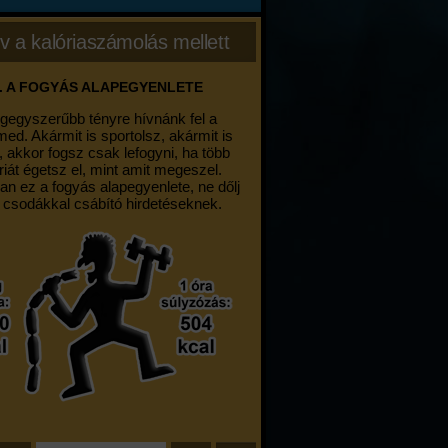
v a kalóriaszámolás mellett
. A FOGYÁS ALAPEGYENLETE
egegyszerűbb tényre hívnánk fel a
med. Akármit is sportolsz, akármit is
, akkor fogsz csak lefogyni, ha több
riát égetsz el, mint amit megeszel.
an ez a fogyás alapegyenlete, ne dőlj
 csodákkal csábító hirdetéseknek.