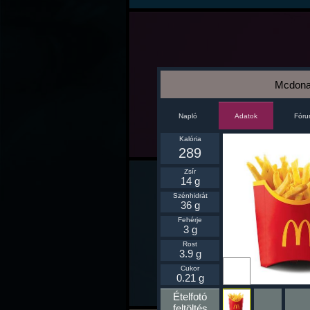
Mcdona
Napló
Fór
Adatok
Kalória
289
Zsír
14 g
Szénhidrát
36 g
Fehérje
3 g
Rost
3.9 g
Ikonnak
Cukor
beállít
0.21 g
Ételfotó
feltöltés