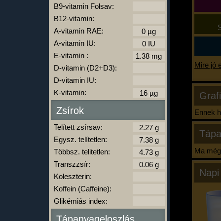
B9-vitamin Folsav:
B12-vitamin:
S
A-vitamin RAE:
A-vitamin IU:
E-vitamin :
Mire jó 
D-vitamin (D2+D3):
D-vitamin IU:
K-vitamin:
Graf
Zsírok
Ennek ha
Telített zsírsav:
Tápa
Egysz. telítetlen:
Ma még 
Többsz. telitetlen:
Transzzsír:
Napi
Koleszterin:
Koffein (Caffeine):
Glikémiás index:
Tápanyageloszlás