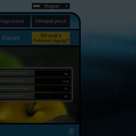
Magyar
Regisztráció
Elfelejtett jelszó
Mit nyújt a
Fórum
Prémium tagság?
Tagok összfogyása:
kg
Ma bevitt összkcal:
kcal
Mai napon aktív tagok:
fő
Kereshető ételek:
db