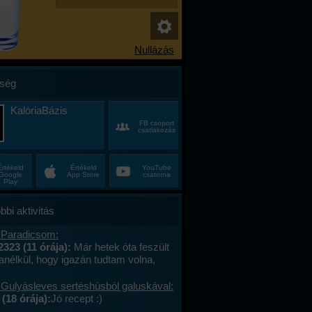
ség
KalóriaBázis
FB csoport
csatlakozás
Értékeld
Értékeld
YouTube
Google
App Store
csatorna
Play
bbi aktivitás
 Paradicsom:
2323 (11 órája):
Már hetek óta feszült
anélkül, hogy igazán tudtam volna,
alán a munkahelyi hajtás, talán az, hogy
ncas éveim közepén egyszer csak
 Gulyásleves sertéshúsból galuskával:
 körülöttem minden, ami régen izgalmas
(18 órája):
Jó recept :)
hétvégék már nem jelentettek semmit, a