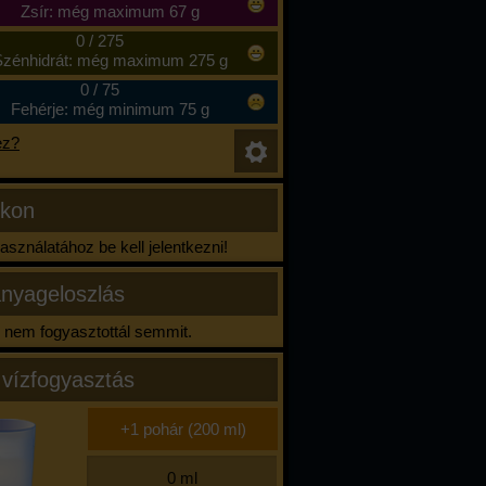
Zsír: még maximum 67 g
0
/
275
zénhidrát: még maximum 275 g
0
/
75
Fehérje: még minimum 75 g
ez?
ikon
sználatához be kell jelentkezni!
nyageloszlás
nem fogyasztottál semmit.
 vízfogyasztás