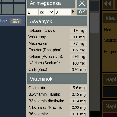
Ár megadása
Ft
OK
Ideál
Ha ma már nem eszel/sportolsz többet,
lánc
Ásványok
kattints a kiértékelésre!
A Kalória Szimulátor Prémium funkció.
Nem:
Kálcium (Calc):
Vas (Iron):
Születé
Magnézium :
-
Foszfor (Phosphor):
Magass
Kálium (Potassium):
Nátrium (Sodium):
kalóriabázis.hu
Cink (Zinc):
Vitaminok
Napi
C-vitamin:
B1-vitamin Tiamin:
B2-vitamin riboflavin:
Napi
Nikotinsav (Niacin):
B6-vitamin: