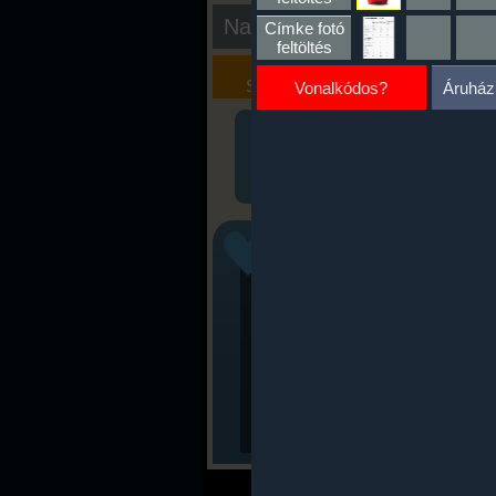
Nap kiértékelése
Címke fotó
feltöltés
Kalória
Szöveges
Szimulátor
Értékelés
Vonalkódos?
Áruház