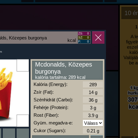
10 ér
1
ZS:
0
A l
lds, Közepes burgonya
SZ:
0
kcal
figyel
F:
0
eszel
kaló
um
Valójáb
be a
Mcdonalds, Közepes
burgonya
kalória tartalma: 289 kcal
Kalória (Energy):
Zsír (Fat):
Szénhidrát (Carbo):
Fehérje (Protein):
Rost (Fiber):
Gyüm. megadva-e:
Cukor (Sugars):