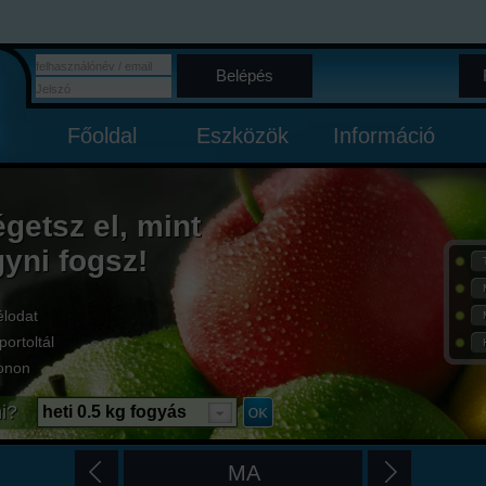
Belépés
Főoldal
Eszközök
Információ
égetsz el, mint
gyni fogsz!
élodat
portoltál
onon
i?
heti 0.5 kg fogyás
MA