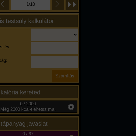
1/10
is testsúly kalkulátor
si év:
ág:
 kalória kereted
0 / 2000
Még 2000 kcal-t ehetsz ma.
 tápanyag javaslat
0
/
67