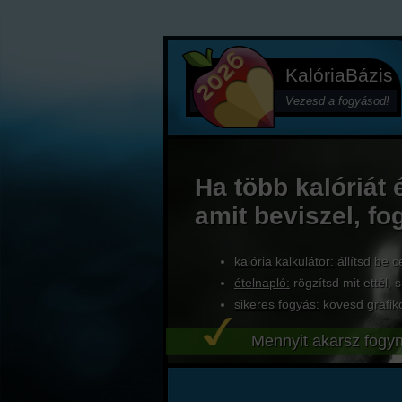
KalóriaBázis
Vezesd a fogyásod!
Ha több kalóriát 
amit beviszel, fo
kalória kalkulátor:
állítsd be c
ételnapló:
rögzítsd mit ettél, s
sikeres fogyás:
kövesd grafik
Mennyit akarsz fogyn