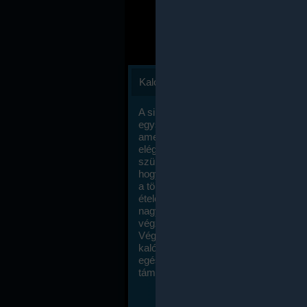
Kalóriaszámlálás
A sikeres fogyás titka valójában igen
egyszerű: égess több energiát, mint
amennyit beviszel. Természetesen e
elég nagy fegyelemre és akaraterőre
szükség, de meglepődve fogod tapasz
hogy a kalóriaszámolás mennyire ru
a többi diétához képest. Itt nincsenek ti
ételek és a megengedett kalóriabevite
nagymértékben növelheted ha testmo
végzel.
Végül, de nem utolsó sorban, a
kalóriaszámolás módszerét a legtöbb
egészségügyi szakorvos ajánlja és
támogatja.
To