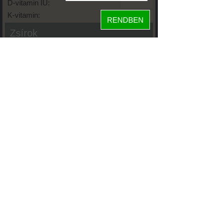
D-vitamin IU:
K-vitamin:
RENDBEN
Zsírok
Telített zsírsav:
Egysz. telítetlen:
Többsz. telitetlen:
Transzzsír:
Koleszterin:
Koffein (Caffeine):
Glikémiás index:
Tápanyageloszlás
53%
fehérje
szénhidrát
14%
33%
zsír