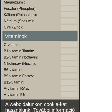
Magnézium :
Foszfor (Phosphor):
Kálium (Potassium):
Nátrium (Sodium):
Cink (Zinc):
Vitaminok
C-vitamin:
B1-vitamin Tiamin:
B2-vitamin riboflavin:
Nikotinsav (Niacin):
B6-vitamin:
B9-vitamin Folsav:
B12-vitamin:
A-vitamin RAE:
A-vitamin IU:
E-vitamin :
A weboldalunkon cookie-kat
D-vitamin (D2+D3):
használunk.
További információ