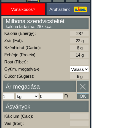
Vonalkódos?
Áruházlánc
Milbona szendvicsfeltét
kalória tartalma: 287 kcal
Kalória (Energy):
Zsír (Fat):
Szénhidrát (Carbo):
Fehérje (Protein):
Rost (Fiber):
Gyüm. megadva-e:
Cukor (Sugars):
Ár megadása
Ft
OK
Ásványok
Kálcium (Calc):
Vas (Iron):