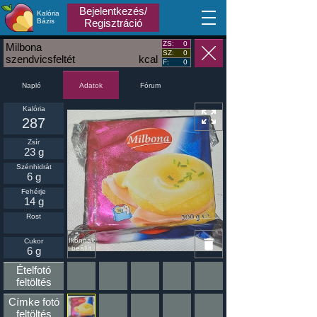
Bejelentkezés/
Kalória
MA
Bázis
Regisztráció
ZS:
0
Milbona
SZ:
0
szendvicsfeltét
kcal
F:
0
Napló
Fórum
Adatok
Kalória
287
Zsír
23 g
Szénhidrát
6 g
Fehérje
14 g
Rost
Ikonnak
Cukor
beállít
6 g
Ételfotó
feltöltés
Címke fotó
feltöltés