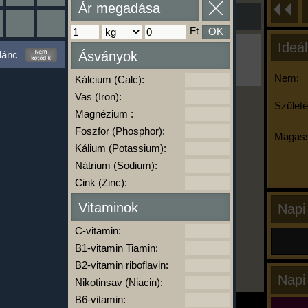
Ár megadása
Ft
OK
Ideál
Ha ma már nem eszel/sportolsz többet,
lánc
Ásványok
kattints a kiértékelésre!
A Kalória Szimulátor Prémium funkció.
Nem:
Kálcium (Calc):
Vas (Iron):
Születé
Magnézium :
-
Foszfor (Phosphor):
Magass
Kálium (Potassium):
Nátrium (Sodium):
kalóriabázis.hu
Cink (Zinc):
Vitaminok
Napi
C-vitamin:
B1-vitamin Tiamin:
B2-vitamin riboflavin:
Napi
Nikotinsav (Niacin):
B6-vitamin: