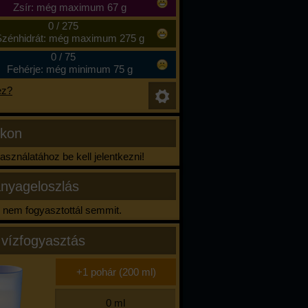
Zsír: még maximum 67 g
0
/
275
zénhidrát: még maximum 275 g
0
/
75
Fehérje: még minimum 75 g
ez?
ikon
sználatához be kell jelentkezni!
nyageloszlás
nem fogyasztottál semmit.
 vízfogyasztás