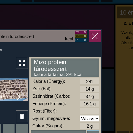
10 ér
2. 
"Azok,
ZS:
0
otein túródesszert
SZ:
0
átla
kcal
F:
0
látszi
a
um
Mizo protein
túródesszert
kalória tartalma: 291 kcal
Kalória (Energy):
Zsír (Fat):
Szénhidrát (Carbo):
Fehérje (Protein):
Rost (Fiber):
Gyüm. megadva-e:
Cukor (Sugars):