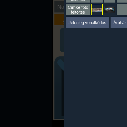
Nap kiértékelése
Címke fotó
feltöltés
Kalória
Szöveges
Szimulátor
Értékelés
Jelenleg vonalkódos
Áruház