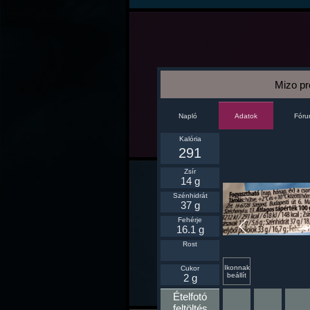
Mizo pr
Napló
Fór
Adatok
Kalória
291
Zsír
14 g
Szénhidrát
37 g
Fehérje
16.1 g
Rost
Ikonnak
Cukor
beállít
2 g
Ételfotó
feltöltés