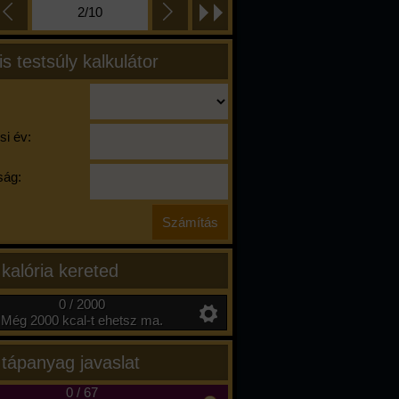
2/10
is testsúly kalkulátor
si év:
ág:
 kalória kereted
0 / 2000
Még 2000 kcal-t ehetsz ma.
 tápanyag javaslat
0
/
67