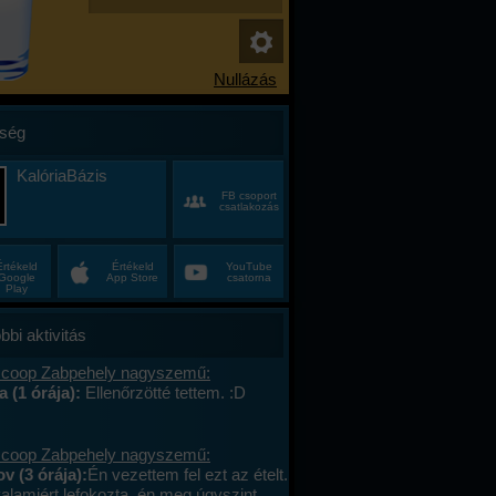
ség
KalóriaBázis
FB csoport
csatlakozás
Értékeld
Értékeld
YouTube
Google
App Store
csatorna
Play
bbi aktivitás
 coop Zabpehely nagyszemű:
a (1 órája):
Ellenőrzötté tettem. :D
 coop Zabpehely nagyszemű:
v (3 órája):
Én vezettem fel ezt az ételt.
valamiért lefokozta, én meg úgyszint