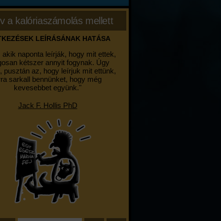
v a kalóriaszámolás mellett
ÉTKEZÉSEK LEÍRÁSÁNAK HATÁSA
 akik naponta leírják, hogy mit ettek,
gosan kétszer annyit fogynak. Úgy
k, pusztán az, hogy leírjuk mit ettünk,
rra sarkall bennünket, hogy még
kevesebbet együnk."
Jack F. Hollis PhD