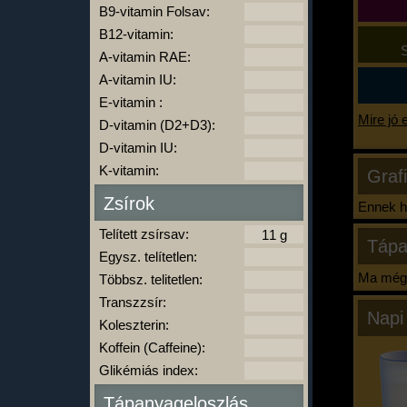
B9-vitamin Folsav:
B12-vitamin:
S
A-vitamin RAE:
A-vitamin IU:
E-vitamin :
Mire jó 
D-vitamin (D2+D3):
D-vitamin IU:
K-vitamin:
Graf
Zsírok
Ennek ha
Telített zsírsav:
Tápa
Egysz. telítetlen:
Ma még 
Többsz. telitetlen:
Transzzsír:
Napi
Koleszterin:
Koffein (Caffeine):
Glikémiás index:
Tápanyageloszlás