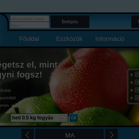
Belépés
Főoldal
Eszközök
Információ
égetsz el, mint
gyni fogsz!
élodat
portoltál
onon
i?
heti 0.5 kg fogyás
MA