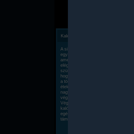
Kalóriaszámlálás
A sikeres fogyás titka valójában igen
egyszerű: égess több energiát, mint
amennyit beviszel. Természetesen e
elég nagy fegyelemre és akaraterőre
szükség, de meglepődve fogod tapasz
hogy a kalóriaszámolás mennyire ru
a többi diétához képest. Itt nincsenek ti
ételek és a megengedett kalóriabevite
nagymértékben növelheted ha testmo
végzel.
Végül, de nem utolsó sorban, a
kalóriaszámolás módszerét a legtöbb
egészségügyi szakorvos ajánlja és
támogatja.
To