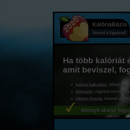
KalóriaBázis
Vezesd a fogyásod!
Ha több kalóriát 
amit beviszel, fo
kalória kalkulátor:
állítsd be c
ételnapló:
rögzítsd mit ettél, s
sikeres fogyás:
kövesd grafik
Mennyit akarsz fogyn