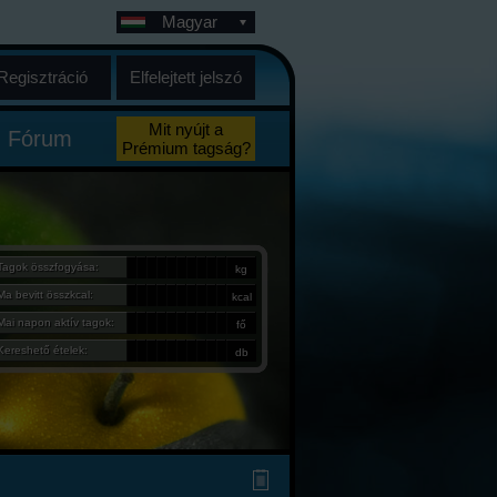
Magyar
Regisztráció
Elfelejtett jelszó
Mit nyújt a
Fórum
Prémium tagság?
Tagok összfogyása:
kg
Ma bevitt összkcal:
kcal
Mai napon aktív tagok:
fő
Kereshető ételek:
db