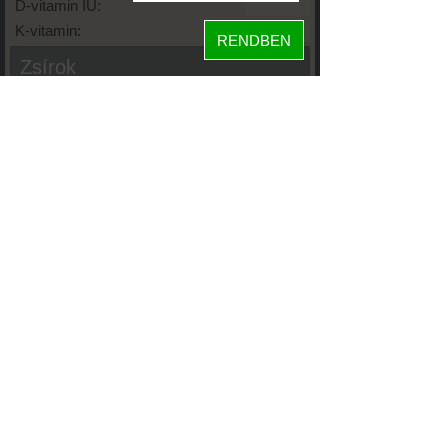
D-vitamin IU:
K-vitamin:
RENDBEN
Zsírok
Telített zsírsav:
Egysz. telítetlen:
Többsz. telitetlen:
Transzzsír:
Koleszterin:
Koffein (Caffeine):
Glikémiás index:
Tápanyageloszlás
33%
fehérje
szénhidrát
67%
zsír