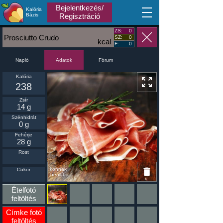
Bejelentkezés/
Kalória
MA
Bázis
Regisztráció
ZS:
0
Prosciutto Crudo
SZ:
0
kcal
F:
0
Napló
Fórum
Adatok
Kalória
238
Zsír
14 g
Szénhidrát
0 g
Fehérje
28 g
Rost
Ikonnak
Cukor
beállít
Ételfotó
feltöltés
Címke fotó
feltöltés