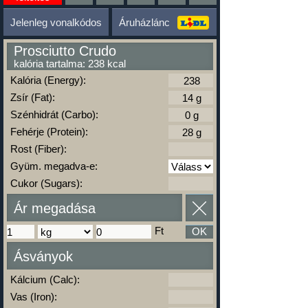
Jelenleg vonalkódos
Áruházlánc
Prosciutto Crudo
kalória tartalma: 238 kcal
Kalória (Energy):
Zsír (Fat):
Szénhidrát (Carbo):
Fehérje (Protein):
Rost (Fiber):
Gyüm. megadva-e:
Cukor (Sugars):
Ár megadása
Ft
OK
Ásványok
Kálcium (Calc):
Vas (Iron):