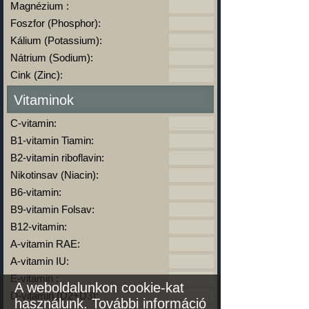
Magnézium :
Foszfor (Phosphor):
Kálium (Potassium):
Nátrium (Sodium):
Cink (Zinc):
Vitaminok
C-vitamin:
B1-vitamin Tiamin:
B2-vitamin riboflavin:
Nikotinsav (Niacin):
B6-vitamin:
B9-vitamin Folsav:
B12-vitamin:
A-vitamin RAE:
A-vitamin IU:
E-vitamin :
A weboldalunkon cookie-kat
D-vitamin (D2+D3):
használunk.
További információ