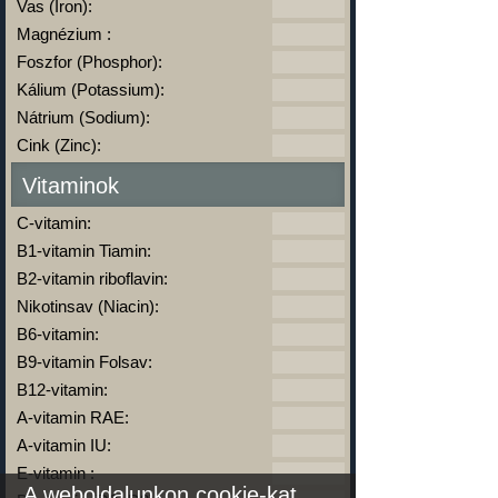
Vas (Iron):
Magnézium :
Foszfor (Phosphor):
Kálium (Potassium):
Nátrium (Sodium):
Cink (Zinc):
Vitaminok
C-vitamin:
B1-vitamin Tiamin:
B2-vitamin riboflavin:
Nikotinsav (Niacin):
B6-vitamin:
B9-vitamin Folsav:
B12-vitamin:
A-vitamin RAE:
A-vitamin IU:
E-vitamin :
A weboldalunkon cookie-kat