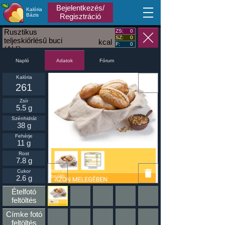
Bejelentkezés/
Kalória
MA
Bázis
Regisztráció
Rusztikus
ZS:
0
SZ:
0
teljeskiőrlésű buci
kcal
F:
0
(Aldi)
Napló
Fórum
Adatok
Kalória
261
Zsír
5.5 g
Szénhidrát
38 g
Fehérje
11 g
Rost
7.8 g
Ikonnak
Cukor
beállít
2.6 g
Ételfotó
feltöltés
Címke fotó
feltöltés