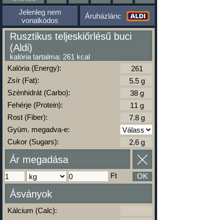
Jelenleg nem
Áruházlánc
vonalkódos
Rusztikus teljeskiőrlésű buci
(Aldi)
kalória tartalma: 261 kcal
Kalória (Energy):
Zsír (Fat):
Szénhidrát (Carbo):
Fehérje (Protein):
Rost (Fiber):
Gyüm. megadva-e:
Cukor (Sugars):
Ár megadása
Ft
OK
Ásványok
Kálcium (Calc):