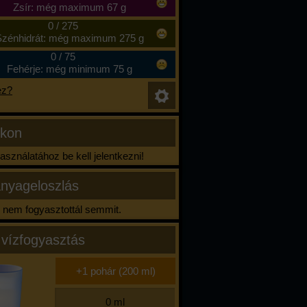
Zsír: még maximum 67 g
0
/
275
zénhidrát: még maximum 275 g
0
/
75
Fehérje: még minimum 75 g
ez?
ikon
sználatához be kell jelentkezni!
nyageloszlás
nem fogyasztottál semmit.
 vízfogyasztás