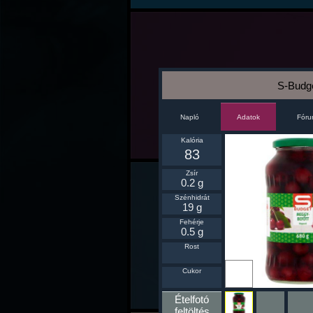
S-Budge
Napló
Fór
Adatok
Kalória
83
Zsír
0.2 g
Szénhidrát
19 g
Fehérje
0.5 g
Rost
Ikonnak
Cukor
beállít
Ételfotó
feltöltés