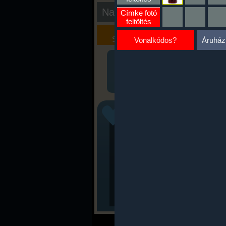
Nap kiértékelése
Címke fotó
feltöltés
Kalória
Szöveges
Szimulátor
Értékelés
Vonalkódos?
Áruház