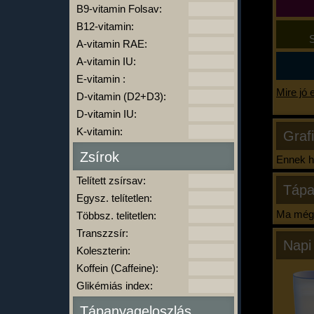
B9-vitamin Folsav:
B12-vitamin:
S
A-vitamin RAE:
A-vitamin IU:
E-vitamin :
Mire jó 
D-vitamin (D2+D3):
D-vitamin IU:
K-vitamin:
Graf
Zsírok
Ennek ha
Telített zsírsav:
Tápa
Egysz. telítetlen:
Ma még 
Többsz. telitetlen:
Transzzsír:
Napi
Koleszterin:
Koffein (Caffeine):
Glikémiás index:
Tápanyageloszlás