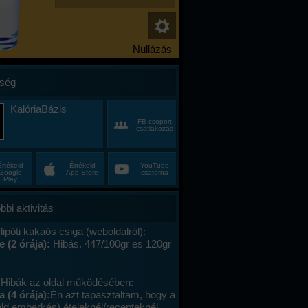
ség
KalóriaBázis
FB csoport
csatlakozás
Értékeld
Értékeld
YouTube
Google
App Store
csatorna
Play
bbi aktivitás
lipóti kakaós csiga (weboldalról):
e (2 órája):
Hibás. 447/100gr es 120gr
 Hibák az oldal működésében:
a (4 órája):
Én azt tapasztaltam, hogy a
öld emberkés) ételeknél/recepteknél