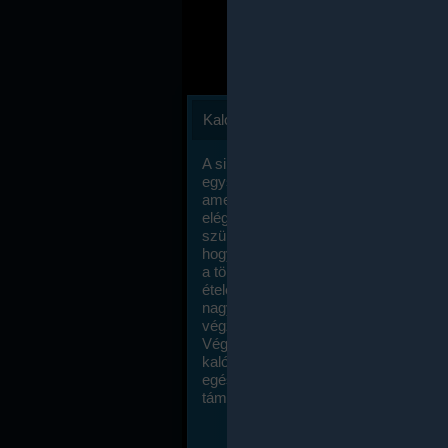
Kalóriaszámlálás
A sikeres fogyás titka valójában igen
egyszerű: égess több energiát, mint
amennyit beviszel. Természetesen e
elég nagy fegyelemre és akaraterőre
szükség, de meglepődve fogod tapasz
hogy a kalóriaszámolás mennyire ru
a többi diétához képest. Itt nincsenek ti
ételek és a megengedett kalóriabevite
nagymértékben növelheted ha testmo
végzel.
Végül, de nem utolsó sorban, a
kalóriaszámolás módszerét a legtöbb
egészségügyi szakorvos ajánlja és
támogatja.
To