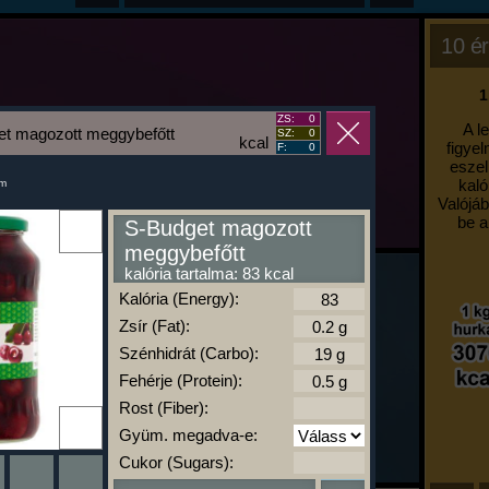
10 ér
1
ZS:
0
A l
t magozott meggybefőtt
SZ:
0
kcal
figyel
F:
0
eszel
kaló
um
Valójáb
be a
S-Budget magozott
meggybefőtt
kalória tartalma: 83 kcal
Kalória (Energy):
Zsír (Fat):
Szénhidrát (Carbo):
Fehérje (Protein):
Rost (Fiber):
Gyüm. megadva-e:
Cukor (Sugars):