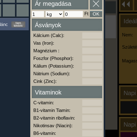
Ár megadása
Ft
OK
Ideál
Ha ma már nem eszel/sportolsz többet,
lánc
Ásványok
kattints a kiértékelésre!
A Kalória Szimulátor Prémium funkció.
Nem:
Kálcium (Calc):
Vas (Iron):
Születé
Magnézium :
-
Foszfor (Phosphor):
Magass
Kálium (Potassium):
Nátrium (Sodium):
kalóriabázis.hu
Cink (Zinc):
Vitaminok
Napi
C-vitamin:
B1-vitamin Tiamin:
B2-vitamin riboflavin:
Napi
Nikotinsav (Niacin):
B6-vitamin: