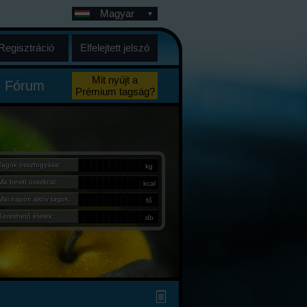
Magyar
Regisztráció
Elfelejtett jelszó
Mit nyújt a
Fórum
Prémium tagság?
Tagok összfogyása:
kg
Ma bevitt összkcal:
kcal
Mai napon aktív tagok:
fő
Kereshető ételek:
db