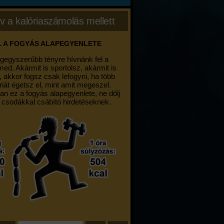
v a kalóriaszámolás mellett
. A FOGYÁS ALAPEGYENLETE
egegyszerűbb tényre hívnánk fel a
med. Akármit is sportolsz, akármit is
, akkor fogsz csak lefogyni, ha több
riát égetsz el, mint amit megeszel.
an ez a fogyás alapegyenlete, ne dőlj
 csodákkal csábító hirdetéseknek.