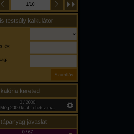
1/10
is testsúly kalkulátor
si év:
ág:
 kalória kereted
0 / 2000
Még 2000 kcal-t ehetsz ma.
 tápanyag javaslat
0
/
67