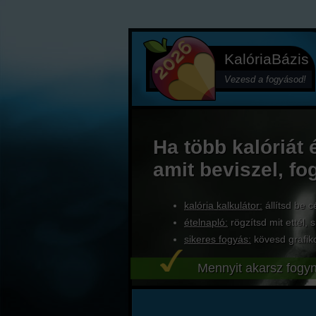
KalóriaBázis
Vezesd a fogyásod!
Ha több kalóriát 
amit beviszel, fo
kalória kalkulátor:
állítsd be c
ételnapló:
rögzítsd mit ettél, s
sikeres fogyás:
kövesd grafik
Mennyit akarsz fogyn