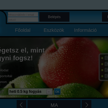
Belépés
Főoldal
Eszközök
Információ
égetsz el, mint
gyni fogsz!
élodat
portoltál
onon
i?
heti 0.5 kg fogyás
MA