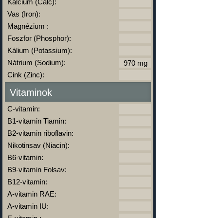
Kálcium (Calc):
Vas (Iron):
Magnézium :
Foszfor (Phosphor):
Kálium (Potassium):
Nátrium (Sodium):
Cink (Zinc):
Vitaminok
C-vitamin:
B1-vitamin Tiamin:
B2-vitamin riboflavin:
Nikotinsav (Niacin):
B6-vitamin:
B9-vitamin Folsav:
B12-vitamin:
A-vitamin RAE:
A-vitamin IU: