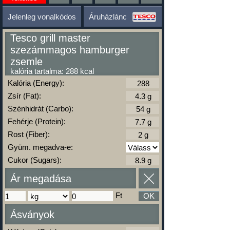
Jelenleg vonalkódos
Áruházlánc
Tesco grill master
szezámmagos hamburger
zsemle
kalória tartalma: 288 kcal
Kalória (Energy):
Zsír (Fat):
Szénhidrát (Carbo):
Fehérje (Protein):
Rost (Fiber):
Gyüm. megadva-e:
Cukor (Sugars):
Ár megadása
Ft
OK
Ásványok