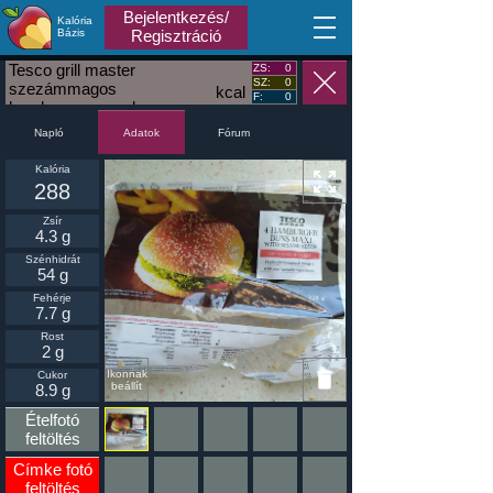
Bejelentkezés/
Kalória
MA
Bázis
Regisztráció
Tesco grill master
ZS:
0
SZ:
0
szezámmagos
kcal
F:
0
hamburger zsemle
Napló
Fórum
Adatok
Kalória
288
Zsír
4.3 g
Szénhidrát
54 g
Fehérje
7.7 g
Rost
2 g
Ikonnak
Cukor
beállít
8.9 g
Ételfotó
feltöltés
Címke fotó
feltöltés