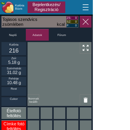
Bejelentkezés/
Kalória
MA
Bázis
Regisztráció
ZS:
0
Tojásos szendvics
SZ:
0
zsömlében
kcal
F:
0
Napló
Fórum
Adatok
Kalória
216
Zsír
5.18 g
Szénhidrát
31.02 g
Fehérje
10.48 g
Rost
Ikonnak
Cukor
beállít
Ételfotó
feltöltés
Címke fotó
feltöltés