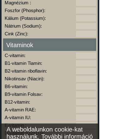
Magnézium :
Foszfor (Phosphor):
Kálium (Potassium):
Nátrium (Sodium):
Cink (Zinc):
Vitaminok
C-vitamin:
B1-vitamin Tiamin:
B2-vitamin riboflavin:
Nikotinsav (Niacin):
B6-vitamin:
B9-vitamin Folsav:
B12-vitamin:
A-vitamin RAE:
A-vitamin IU:
E-vitamin :
A weboldalunkon cookie-kat
D-vitamin (D2+D3):
használunk.
További információ