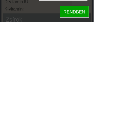
D-vitamin IU:
K-vitamin:
RENDBEN
Zsírok
Telített zsírsav:
Egysz. telítetlen:
Többsz. telitetlen:
Transzzsír:
Koleszterin:
Koffein (Caffeine):
Glikémiás index:
Tápanyageloszlás
fehérje
66%
11%
szénhidrát
22%
zsír