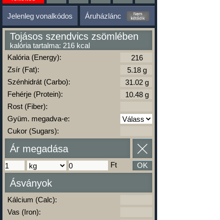
Jelenleg vonalkódos
Áruházlánc
Tojásos szendvics zsömlében
kalória tartalma: 216 kcal
Kalória (Energy):
Zsír (Fat):
Szénhidrát (Carbo):
Fehérje (Protein):
Rost (Fiber):
Gyüm. megadva-e:
Cukor (Sugars):
Ár megadása
Ft
OK
Ásványok
Kálcium (Calc):
Vas (Iron):