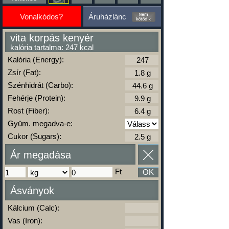
Vonalkódos?
Áruházlánc
vita korpás kenyér
kalória tartalma: 247 kcal
Kalória (Energy):
Zsír (Fat):
Szénhidrát (Carbo):
Fehérje (Protein):
Rost (Fiber):
Gyüm. megadva-e:
Cukor (Sugars):
Ár megadása
Ft
OK
Ásványok
Kálcium (Calc):
Vas (Iron):