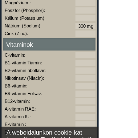
Magnézium :
Foszfor (Phosphor):
Kálium (Potassium):
Nátrium (Sodium):
Cink (Zinc):
Vitaminok
C-vitamin:
B1-vitamin Tiamin:
B2-vitamin riboflavin:
Nikotinsav (Niacin):
B6-vitamin:
B9-vitamin Folsav:
B12-vitamin:
A-vitamin RAE:
A-vitamin IU:
E-vitamin :
A weboldalunkon cookie-kat
D-vitamin (D2+D3):