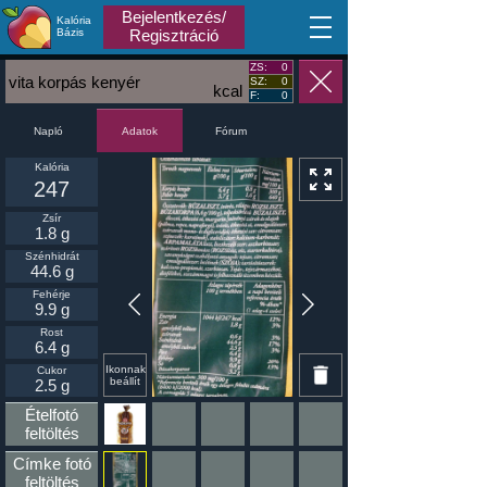
Bejelentkezés/
Kalória
MA
Bázis
Regisztráció
ZS:
0
vita korpás kenyér
SZ:
0
kcal
F:
0
Napló
Fórum
Adatok
Kalória
247
Zsír
1.8 g
Szénhidrát
44.6 g
Fehérje
9.9 g
Rost
6.4 g
Ikonnak
Cukor
beállít
2.5 g
Ételfotó
feltöltés
Címke fotó
feltöltés