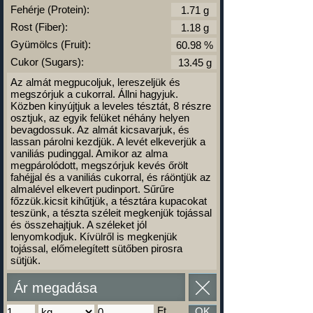
Fehérje (Protein):
Rost (Fiber):
Gyümölcs (Fruit):
Cukor (Sugars):
Az almát megpucoljuk, lereszeljük és
megszórjuk a cukorral. Állni hagyjuk.
Közben kinyújtjuk a leveles tésztát, 8 részre
osztjuk, az egyik felüket néhány helyen
bevagdossuk. Az almát kicsavarjuk, és
lassan párolni kezdjük. A levét elkeverjük a
vaniliás pudinggal. Amikor az alma
megpárolódott, megszórjuk kevés őrölt
fahéjjal és a vaniliás cukorral, és ráöntjük az
almalével elkevert pudinport. Sűrűre
főzzük.kicsit kihűtjük, a tésztára kupacokat
teszünk, a tészta széleit megkenjük tojással
és összehajtjuk. A széleket jól
lenyomkodjuk. Kívülről is megkenjük
tojással, előmelegített sütőben pirosra
sütjük.
Ár megadása
Ft
OK