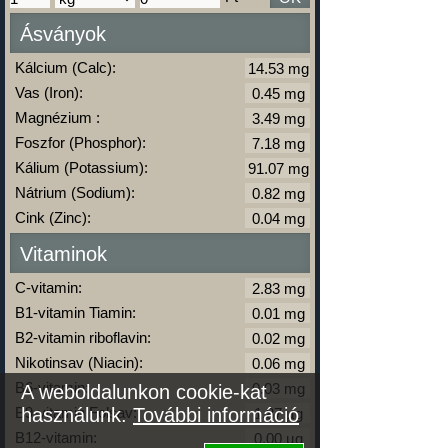
Ásványok
Kálcium (Calc):
Vas (Iron):
Magnézium :
Foszfor (Phosphor):
Kálium (Potassium):
Nátrium (Sodium):
Cink (Zinc):
Vitaminok
C-vitamin:
B1-vitamin Tiamin:
B2-vitamin riboflavin:
Nikotinsav (Niacin):
B6-vitamin:
A weboldalunkon cookie-kat
B9-vitamin Folsav:
használunk.
További információ
B12-vitamin: