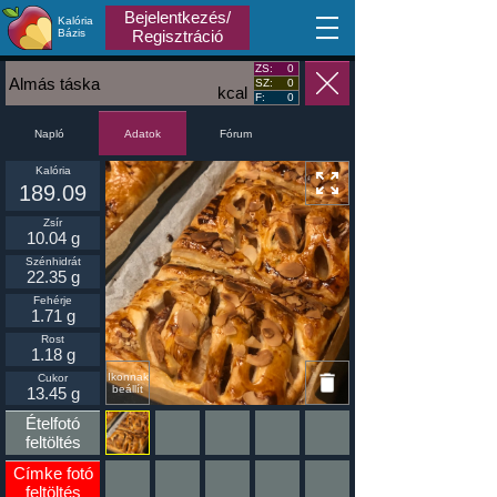
Bejelentkezés/
Kalória
MA
Bázis
Regisztráció
ZS:
0
Almás táska
SZ:
0
kcal
F:
0
Napló
Fórum
Adatok
Kalória
189.09
Zsír
10.04 g
Szénhidrát
22.35 g
Fehérje
1.71 g
Rost
1.18 g
Ikonnak
Cukor
beállít
13.45 g
Ételfotó
feltöltés
Címke fotó
feltöltés