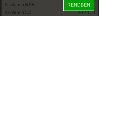
A-vitamin RAE:
RENDBEN
A-vitamin IU:
E-vitamin :
D-vitamin (D2+D3):
D-vitamin IU:
K-vitamin:
Zsírok
Telített zsírsav:
Egysz. telítetlen:
Többsz. telitetlen:
Transzzsír:
Koleszterin:
Koffein (Caffeine):
Glikémiás index:
Tápanyageloszlás