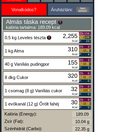
Vonalkódos?
Áruházlánc
Almás táska recept
kalória tartalma: 189.09 kcal
ZS:
158
2,255
0.5 kg Leveles tészta
SZ:
169
kcal
F:
23
ZS:
3
310
1 kg Alma
SZ:
70
kcal
F:
4
ZS:
3
155
40 g Vaníliás pudingpor
SZ:
30
kcal
F:
1
ZS:
0
320
8 dkg Cukor
SZ:
80
kcal
F:
0
ZS:
0
32
1 csomag (8 g) Vaníliás cukor
SZ:
8
kcal
F:
0
ZS:
0
30
1 evőkanál (12 g) Őrölt fahéj
SZ:
10
kcal
F:
0
Kalória (Energy):
Zsír (Fat):
Szénhidrát (Carbo):